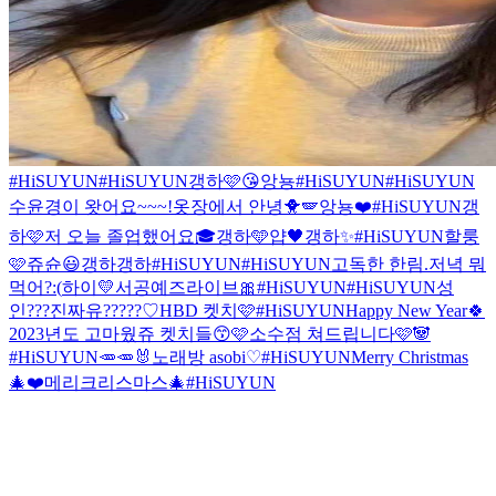
#HiSUYUN
#HiSUYUN
갱하🩷
😘
앙뇽
#HiSUYUN
#HiSUYUN
수윤경이 왓어요~~~!
옷장에서 안녕🐥🪽
앙뇽❤️
#HiSUYUN
갱
하🩷
저 오늘 졸업했어요🎓
갱하🩵
얍🖤
갱하✨
#HiSUYUN
할룽
🩷
쥬슌😃
갱하
갱하
#HiSUYUN
#HiSUYUN
고독한 한림.
저녁 뭐
먹어?:(
하이💛
서공예즈라이브🎀
#HiSUYUN
#HiSUYUN
성
인???진짜유?????♡
HBD 켓치🩷
#HiSUYUN
Happy New Year🍀
2023년도 고마웠쥬 켓치들😙🩷
소수점 쳐드립니다
🩷🐼
#HiSUYUN
🥕🥕🐰
노래방 asobi♡
#HiSUYUN
Merry Christmas
🎄❤️
메리크리스마스🎄
#HiSUYUN