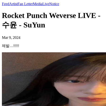
Feed
Artist
Fan Letter
Media
Live
Notice
Rocket Punch Weverse LIVE -
수윤 - SuYun
Mar 9, 2024
제발…!!!!!