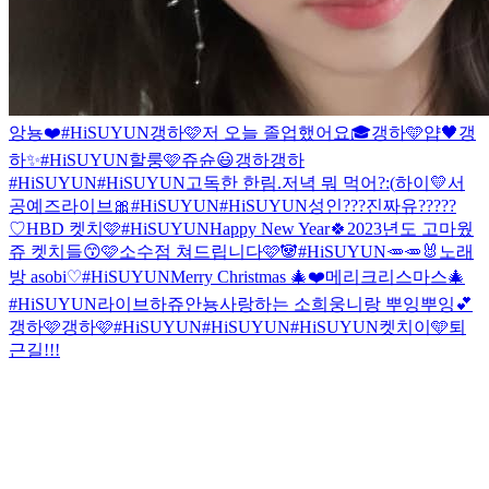
앙뇽❤️
#HiSUYUN
갱하🩷
저 오늘 졸업했어요🎓
갱하🩵
얍🖤
갱
하✨
#HiSUYUN
할룽🩷
쥬슌😃
갱하
갱하
#HiSUYUN
#HiSUYUN
고독한 한림.
저녁 뭐 먹어?:(
하이💛
서
공예즈라이브🎀
#HiSUYUN
#HiSUYUN
성인???진짜유?????
♡
HBD 켓치🩷
#HiSUYUN
Happy New Year🍀
2023년도 고마웠
쥬 켓치들😙🩷
소수점 쳐드립니다
🩷🐼
#HiSUYUN
🥕🥕🐰
노래
방 asobi♡
#HiSUYUN
Merry Christmas 🎄❤️
메리크리스마스🎄
#HiSUYUN
라이브하쥬
안뇽
사랑하는 소희웅니랑 뿌잉뿌잉💕
갱하🩷
갱하🩷
#HiSUYUN
#HiSUYUN
#HiSUYUN
켓치이🩵
퇴
근길!!!