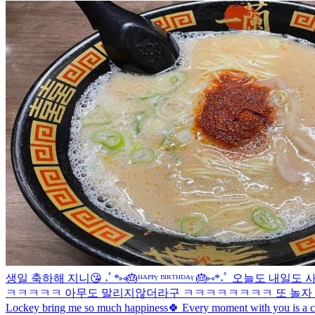
생일 축하해 지니😘 ˖ﾟ*⑅🎂ᴴᴬᴾᴾᵞ ᴮᴵᴿᵀᴴᴰᴬᵞ 🎂⑅*˖ﾟ 오늘도
ㅋㅋㅋㅋㅋ 아무도 말리지않더라구 ㅋㅋㅋㅋㅋㅋㅋㅋ 또 놀자 우리
Lockey bring me so much happiness🍀 Every moment with you is a ch