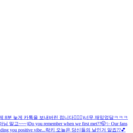
어제 8분 늦게 카톡을 보내버린 접니다🙇🏻‍♀️)
너무 재밌었닼ㅋㅋㅋ
아님 말고~~~)
Do you remember when we first met??🤭✨ Our fans
ng you positive vibe...
락키 오늘은 당신들의 날인거 알죠??💕