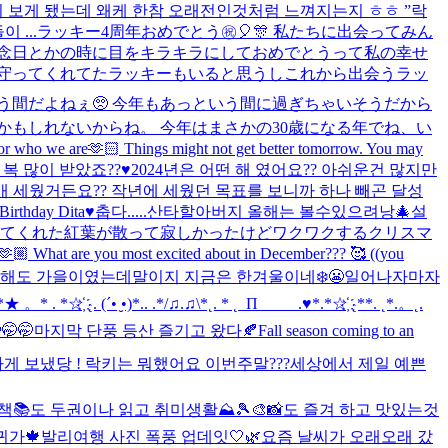
연히 보게 됐는데 왜케 한참 오래전인것처럼 느껴지는지 ㅎㅎ ”락
...
ラッキー4周年おめでとう㊗️🎈🎊 私たちに出会ってみん
記念日とかの時に目をキラキラにしておめでとうって私の幸せ
見守ってくれてたラッキーもいると思うしこれから出会うラッ
う間だよねぇ🥺 今年もあっという間に過ぎちゃいそうだから
もしれないからね。 今年はまさかの30歳になる年でね、い
for who we are🫶🏻 Things might not get better tomorrow. You may
 많이 받았죠??♥️2024년은 어떤 해 였어요?? 아쉬운건 많지만
개 세웠거든요?? 작년에 세웠던 목표를 보니까 하나 빼곤 달성
irthday Dita♥️
춥다.....
산타할아버지 올해는 볼수있으려낭🎄
설
しませてくれた紅葉が散って寂しかったけどワクワクするクリスマ
e you most excited about in December??? 🥰 ((you
 해도 가을이였는데말이지 지금은 한겨울이네❄️😬
일어나자마자
* . *☆҉ ˛. (´• ̮•)*.. .*/♫.♫\*˛. * ˛_Π_____.♥*.*☆҉ ˛**. ˛*.。˛.
🤭🤭
마지막 단풍 등산 즐기고 왔다🍂
Fall season coming to an
게 보냈당 ! 락키는 뭐했어요 이번주말???
세상에서 제일 예쁜
 책📚도 두권이나 읽고 취미생활⛰️🎾🎨📸도 즐겨 하고 맛있는것
귀가🍁
발리여행 사진 폭풍 업데잇🤍🌿
요즘 날씨가 오래오래 갔