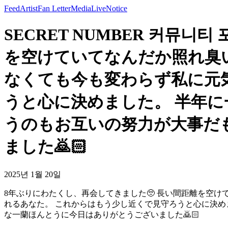
Feed
Artist
Fan Letter
Media
Live
Notice
SECRET NUMBER 커뮤니
を空けていてなんだか照れ臭
なくても今も変わらず私に元
うと心に決めました。 半年
うのもお互いの努力が大事だも
ました🙇🏻
2025년 1월 20일
8年ぶりにわたくし、再会してきました🥺 長い間距離を空
れるあなた。 これからはもう少し近くで見守ろうと心に決めま
な一蘭ほんとうに今日はありがとうございました🙇🏻