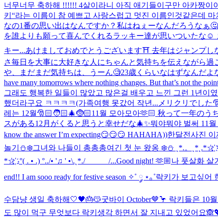
너무너무 축하해 !!!!!! 4살이라니 아직 애기들이구만 아카짱
키“라는 이름이 참 예쁘고 사랑스럽고 멋진 이름인것같은데 마치
なの1番の思い出はなんですか？私はねぇーなんだろうなぁ
を誰よりも願って喜んでくれるラッキー達が思いついたな☺️
キー...
あけましておめでとうございます⛩ 去年はジャンプしな
さ毎日を大事に大好きな人にちゃんと気持ちを伝えながら過ご
や、まだまだ気持ちは、うーん🧐23歳くらいなはずなんだよなぁ
have many tomorrows where nothing changes. But that’s not the point.
그래도 행복한 일들이 많았고 많은걸 배우고 느낀 그런 1년이였어
했더라구요 ㅋㅋㅋㅋ(가족여행 못갔어 작년...
メリクリでした🎅
레는 12월🎅🏻🧑🏻‍🎄🤶🏻
11월 모아모아🫶🏻 秋って一
スがある12月がくると思うと幸せだな🎄✨
뭐야뭐야 벌써 11월 마지막 
know the answer I’m expecting😏😏😏 HAHAHA))
한달전사진 이제
놀기⛄❄️
그녀와 나들이 총총총
여긴 첫 눈 왔옹 ❄️⛄️ ˛*.。˛*˛.*☆҉ *.˛★ ˛
*☆҉ .°( . • .) °../• '♫ ' •\.˛*./______/...
Good night! 🫶🏼
나 풋살화 살거야
end!! I am sooo ready for festive season ✧˚ ༘ ⋆｡˚
락키가 보고싶어 한 
수담냥 생일 축하해🤍🖤🎂😽
굿바이 October🤎🦩 락키들은
도 많이 먹구 무엇보다 락키생각 하면서 잘 지내고 있었어요🙈💖