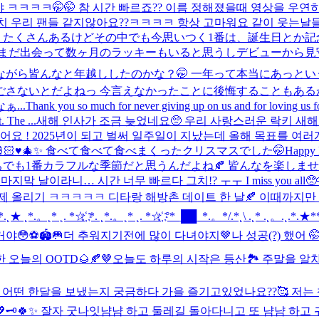
이야 ㅋㅋㅋㅋ🤭🤭 참 시간 빠르죠?? 이름 정해졌을때 영상을 우
 우리 팬들 같지않아요??ㅋㅋㅋㅋ 항상 고마워요 같이 웃는날들이 
 たくさんあるけどその中でも今思いつく1番は、誕生日とか
 まだ出会って数ヶ月のラッキーもいると思うしデビューから
がら皆んなと年越ししたのかな？🤭 一年って本当にあっとい
さないとだよねっ 今言えなかったことに後悔することもあるか
...
Thank you so much for never giving up on us and for loving us 
 The ...
새해 인사가 조금 늦었네요🥺 우리 사랑스러운 락키 새해 복
요 ! 2025년이 되고 벌써 일주일이 지났는데 올해 목표를 여러
🏻♥️🎄✨ 食べて食べて食べまくったクリスマスでした🤭
Happy B
年のうちでも1番カラフルな季節だと思うんだよね🍂 皆んなを楽
날이라니… 시간 너무 빠르다 그치!? ㅜㅜ I miss you all🥺🫶🏼 What ar
 올리기 ㅋㅋㅋㅋㅋ 디타랑 해방촌 데이트 한 날🍂 이때까지만
*.。˛* ˛. *☆҉ *. ˛*.。˛* ˛. *☆҉ °*_██_*.。*/.*˛\ .˛* .˛。.˛.*.★**★ 。
😳⚽️🏟️🥅
더 추워지기전에 많이 다녀야지🤎
나 성공(?) 했어 🤭
오늘의 OOTD🌰🍂🤎
오늘도 하루의 시작은 등산🏞️ 주말을 알차
 10월 어떤 한달을 보냈는지 궁금하다 가을 즐기고있었나요??🥰 저는
🗝️
🍀✨ 잘자 굿나잇
냠냠 하고 둘레길 돌아다니고 또 냠냠 하고 