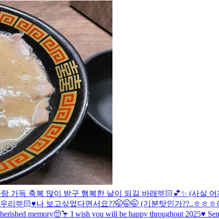
 내일도 사랑 가득 축복 많이 받구 행복한 날이 되길 바래🫶🏻💕✨ (사실 
🫶🏻♥️
나 보고싶었다면서요??🤭🤭🤭 (기분탓인가??..ㅎㅎㅎ
erished memory🥺🦩 I wish you will be happy throughout 2025♥️ Sendi