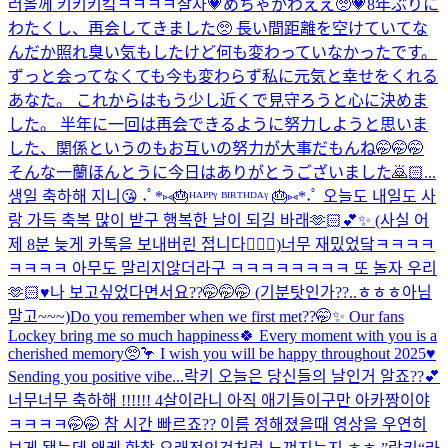
러올께 키키키킼ㅋㅋㅋㅋ
잘자💗
めちゃかわええ🥺💗
8年ぶりに
わたくし、再会してきました🥺 長い間距離を空けていてな
んだか照れ臭い気もしたけど何も変わっていなかったです。
ずっと会ってなくても今も変わらず私に元気と幸せをくれる
あなた。 これからはもう少し近くで見守ろうと心に決めま
した。 半年に一回は再会できるように努力しようと思いま
した、関係というのもお互いの努力が大事だもんね🤭🤭🤭
そんな一蘭ほんとうに今日はありがとうございました🙇🏻...
생일 축하해 지니😘 ˖ﾟ*⑅🎂ᴴᴬᴾᴾᵞ ᴮᴵᴿᵀᴴᴰᴬᵞ 🎂⑅*˖ﾟ 오늘도 내일도 사
랑 가득 축복 많이 받구 행복한 날이 되길 바래🫶🏻💕✨ (사실 어
제 8분 늦게 카톡을 보내버린 접니다🙇🏻‍♀️)
너무 재밌었닼ㅋㅋㅋㅋ
ㅋㅋㅋㅋ 아무도 말리지않더라구 ㅋㅋㅋㅋㅋㅋㅋㅋ 또 놀자 우리
🫶🏻♥️
나 보고싶었다면서요??🤭🤭🤭 (기분탓인가??..ㅎㅎㅎ아님
말고~~~)
Do you remember when we first met??🤭✨ Our fans
Lockey bring me so much happiness🍀 Every moment with you is a
cherished memory🥺🦩 I wish you will be happy throughout 2025♥️
Sending you positive vibe...
락키 오늘은 당신들의 날인거 알죠??💕
너무너무 축하해 !!!!!! 4살이라니 아직 애기들이구만 아카짱이야
ㅋㅋㅋㅋ🤭🤭 참 시간 빠르죠?? 이름 정해졌을때 영상을 우연히