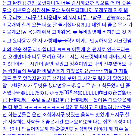
듣고 완전 !! 긴장 풀렸자나여 너무 감사해요🤍 앞으로 더 더 좋은
모습,이쁜모습,성장하는 모습 보여드릴테니까 오래오래 자주 봐
요 우리💖 그리구 날 더운데도 와줘서 너무 고맙구 ...
안뇽🫶🏻 뮤
비공개와 함께 오늘 더쇼 잘 즐기셨나용?!👌🏻 내일 더 좋은 무대 가
져올게요!🔥 응원해줘서 고마워🥹..❤️ 뮤비촬영때 비하인드 컷 가
지고 왔다용🤍 잘 자 사랑해❤️
🗝️락키에게... 안녕하세요 시크릿넘
버의 청순 장군 레아입니다 ㅋㅋㅋ 이렇게 손 편지로 인사드리는
건 오랜만이라 너무 떨려요 락키 ! 저는 시크릿넘버의 레아로서 산
이 5년이라는 시간이 꿈만 같았고 청춘이었고 나의 전부였어요 나
는 락키들의 특별한 비밀번호가 되었을까요?***** 힘들고 지칠
때도 물론 있었지만 지금 생각해 보면 그 시간도 락키가 있었기에
앞...
2월달 제가 무엇을 했냐면요~~🤭😝
너무 춥고 힘들었지만 즐
거웠다🏃🏻🏃🏻‍♀️
たのしかった🇯🇵🫶🏻👩🏻‍❤️‍👩🏻
昨日の夜ご飯🐷
已上传视频。
주말 잘보내요💗
已上传视频。
돌아온 디오🤍
올해
눈 다 봤다 ㅋㅋㅋㅋㅋㅋㅋㅋㅋ
설연휴 뭐하고 지내실려낭??🤔운
전 하는분들은 운전 조심하시구 맛있는 음식도 맛있게 드시구 설
날 사랑하는사람들과 좋은시간 보내요🫶🏻💗나는 집콕 예정이야
떡국이나 만들어먹을까 해🤭🤭연휴 심심하면 이야기 해 자주 놀