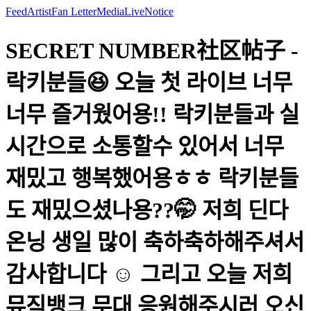
Feed
Artist
Fan Letter
Media
Live
Notice
SECRET NUMBER社区帖子 -
락키분들😆 오늘 첫 라이브 너무
너무 즐거웠어용!! 락키분들과 실
시간으로 소통할수 있어서 너무
재밌고 행복했어용ㅎㅎ 락키분들
도 재밌으셨나용??🤭 저희 딘다
온닝 생일 많이 축하축하해주셔서
감사합니다 ☺️ 그리고 오늘 저희
뮤직뱅크 무대 응원해주시러 오신