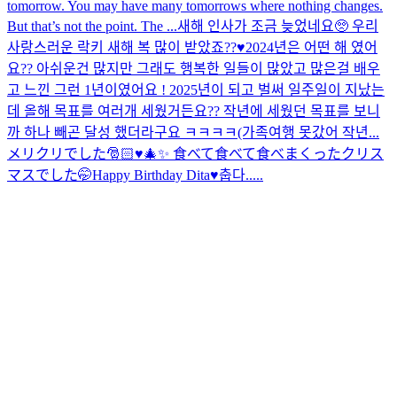
tomorrow. You may have many tomorrows where nothing changes.
But that’s not the point. The ...
새해 인사가 조금 늦었네요🥺 우리
사랑스러운 락키 새해 복 많이 받았죠??♥️2024년은 어떤 해 였어
요?? 아쉬운건 많지만 그래도 행복한 일들이 많았고 많은걸 배우
고 느낀 그런 1년이였어요 ! 2025년이 되고 벌써 일주일이 지났는
데 올해 목표를 여러개 세웠거든요?? 작년에 세웠던 목표를 보니
까 하나 빼곤 달성 했더라구요 ㅋㅋㅋㅋ(가족여행 못갔어 작년...
メリクリでした🎅🏻♥️🎄✨ 食べて食べて食べまくったクリス
マスでした🤭
Happy Birthday Dita♥️
춥다.....