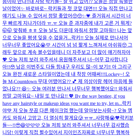
좀이따 만나!!
내 사랑 락키들~ 잘 쉬고 있어?? 오늘은 정말 특별한
날이었어✨ 바로바로~ 락키들과 첫 코앞 대면!!! 오늘 직접 만나고
얘기도 나눌 수 있어서 정말 좋았어🥺🥺✨💗 즐거워서 시간이 너
무 빠르게 지나가더라 ㅠ.ㅠ 오늘 준 과자중에 내가 고른 거 뭐게?
🤭🤭 맞춰봐 ㅎㅎ 오늘 날도 더운데 와줘서 정말 고마워!! 나는 앞
으로 오늘을 평생 잊을 수 없을거...
락키!! 오늘 실제로 만나서어
너무너무 좋았어요😭💛 시간이 넘 넘 짧게 느껴져서 아쉬워🥺 그
래두 앞으로 계속 볼수있을테니 더 자주보고 더 많이 얘기하자아
💖 오늘 저희 보러 와주셔서,응원해주셔서 너~어무 감사합니다
아!!🥹 남은 이번주도 다들 힘내구 우리도 많~이 보기‼️ 아 그리구
오늘 완전 새로운 스타일이였는데 내 착장 어때써!!!
Lockey~! 오
늘 M-Countdown 무대 어땠어요?? 💕 제 의상이랑 헤어 마음에 들
었나요?? 😆✨ 오늘 여러분 만나서 너무너무 행복했어요!! 와줘서
정말 고마워요~ 내일 또 만나요!! 💖 By the way bestiee, if you
have any hairstyle or makeup ideas you want me to try, let m...
락키
야💚 저 오늘 쪼끔 다른 메이크업 했는데 알아보는사람~? 오늘 엠
카도 와줘서 고맙고, 더 열심히 할게요🥲 ㅠㅠ..사랑해😭🧡
락키분
들~~!!🥹😆🩷🩷🩷 오늘 저희 보러 와주셔서 너무너무 감사했습
니당! 이렇게 직접 뵐수있어서 지이인즈자짜로 너무너무 행복하