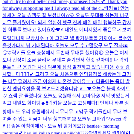
but i’ll try to do it better next timee, promisee!! 💪🏻💕 Thank you
for always supporting me!! I always read all of the c...
락키들! 안뇽
하세여 오늘 쇼챔두 잘 보셨나여??💛 오늘두 무대를 하는게 너무
너무 즐거웠어요! 되게 열심히 했구 진짜 매일 매일 행복하구 감사
한 하루를 보내고 있어요🥹💖⚡️ 내일도 에너지있게 좋은무대 보여
드릴테니까 본방사수 !! 아 그리구 낼 락키분들을 가까이서 볼수있
을것가타서 넘 기대된다아 오늘도 모두 수고많았구 모두 잘자💤
😚💛
락키들 오늘 쇼챔에서 두번째 무대를 했어용😆 오늘은 어제
보다 긴장이 조금 풀려서 무대를 즐기면서 한것 같아여!! 다 락키
분들의 큰 응원과 사랑 덕분에 점점 발전하고 있습니다용 ㅎㅎ 감
사합니다🙇🏻‍♀️💕 그리고 오늘 처음으로 엔딩요정을 해봤는데 그거
는 너무 떨려서 조금 아쉽게 나온것 같아유ㅜㅜ 다음에는 좀더 발
전한 엔딩요정을 꼭 보여드리겠습니당 ㅎ...
🖤오늘은 블랙 화이트
🤍 쇼챔 잘 즐겼나용 오늘도 응원해줘서 고마워🥹 저녁 맛있는거
먹고 내일도 화이팅🔥❣️
락키들 오늘도 고생해따!! 언제나 바쁜 상
황에서도 우리 응원해줘서 너무너무 고맙구 락키들한테 무대 보
여줄 수 있는 지금이 너무 행복해🫶🏻 오늘두 고마워🤍
sweet 락
키!! 좋은 아침이에용~ 오늘 뭐 할거에요?? bestiee~ morning
morning💕 hari ini kalian ngapain niiichh????
안녕하세요 락키이🔐