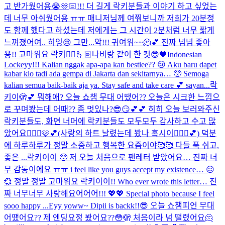
고 반가웠어용😭🫶🏻!!! 더 길게 락키분들과 이야기 하고 싶었는
데 너무 아쉬웠어용 ㅠㅠ 매니저님께 여쭤보니까 저희가 20분정
도 함께 했다고 하셨는데 저에게는 그 시간이 2분처럼 너무 짧게
느껴졌어여.. 히잉😢 그만...
악!!! 귀여워~~🫠💕 진짜 넘넘 좋아
용!! 고마워요 락키🙂‍↔️🫰🏻
나비랑 같이 한 컷😎🖤
Indonesian
Lockeyy!!! Kalian nggak apa-apa kan bestiee?? 😢 Aku baru dapet
kabar klo tadi ada gempa di Jakarta dan sekitarnya… 🥺 Semoga
kalian semua baik-baik aja ya. Stay safe and take care 💕 sayan...
락
키이🫣💕 뭐해애? 오늘 쇼챔 무대 어땠어?? 오늘은 시크한 느낌으
로 꾸며봤는데 어때?? 좀 멋있나?😎😏💕💕 히히 오늘 보러와주신
락키분들도, 화면 너머에 락키분들도 모두모두 감사하고 수고 많
았어요🙆🏻‍♀️🩷💕(사랑의 하트 날렸는데 봤나 혹시이🧏🏻‍♀️💕) 덕분
에 하루하루가 정말 소중하고 행복한 요즘이야🥰🥰 다들 푹 쉬고,
좋은 ...
락키이이 🥺 저 오늘 처음으로 팬레터 받았어요… 진짜 너
무 감동이에요 ㅠㅠ i feel like you guys accept my existence… ☹️
💞 정말 정말 고마워요 락키이이!! Who ever wrote this letter… 진
짜 너무너무 사랑해요어어어!!! 💖💖 Special photo because I feel
sooo happy ...
Eyy yoww~ Dipii is backk!!😎 오늘 쇼챔피언 무대
어땠어요?? 제 엔딩요정 봤어요??😳🫣 처음이라 넘 떨렸어요🫠