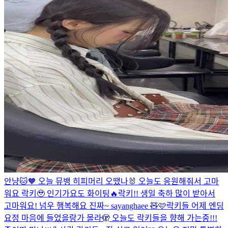
안냥🐱🧡 오늘 뮤뱅 히피머리 오땠나🐰 오늘도 응원해줘서 고마
워요 락키🥹 인기가요도 화이팅🔥
락키!! 생일 축하 많이 받아서
고마워요! 넘우 행복해요 진짜~ sayanghaee 🧸🩷
락키들 어제 엔딩
요정 마음에 들었을랑가 몰라🫣 오늘도 락키들을 향해 가는중!!!