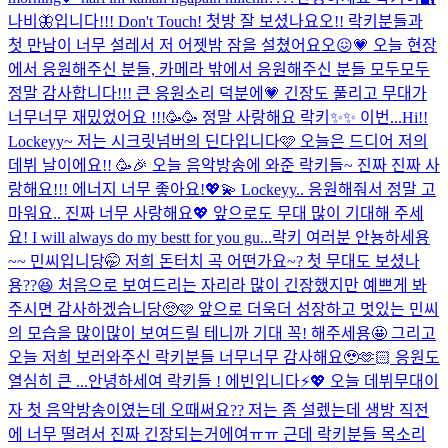
나비🦋입니다!!! Don't Touch! 첫방 잘 보셨나요오!! 락키분들과
첫 만남이 너무 설레서 저 어젯밤 잠을 설쳤어요오😖💗 오늘 현장
에서 응원해주신 분들, 카메라 밖에서 응원해주신 분들 모두모두
정말 감사합니다!!! 큰 응원소리 덕분에💗 긴장도 풀리고 무대가
너무너무 재밌었어요 !!!🥳🥳 정말 사랑해요 락키✨✨ 이번...
Hi!!
Lockeyy~ 저는 시크릿넘버의 딘다입니다🩷 오늘은 드디어 저의
데뷔 날이에요!! 🥳🎉 오늘 음악방송에 와준 락키들~ 진짜 진짜 사
랑해요!!! 에너지 너무 좋아요!💖💫 Lockeyy.. 응원해줘서 정말 고
마워요.. 진짜 너무 사랑해요💖 앞으로도 무대 많이 기대해 주세
요! I will always do my bestt for you gu...
락키 여러분 안뇽하세용
~~ 민씨입니당🤭 저희 돈터치 곡 어떤가요~? 첫 무대도 보셨나
용??😆 처음으로 보여드리는 자리라 많이 긴장했지만 예쁘게 봐
주시면 감사하겠습니당🥺🩷 앞으로 더욱더 성장하고 멋있는 민씨
의 모습을 많이많이 보여드릴 테니까 기대 꼭! 해주세용🤩 그리고
오늘 저희 보러와주신 락키분들 너무너무 감사해요🥹🫶🏻 응원도
열심히 큰 ...
안녕하세여 락키들 ! 에빈입니다⚡️💖 오늘 데뷔무대이
자 첫 음악방송이였는데 오때써요?? 저는 좀 설렜는데 생방 직전
에 너무 떨려서 진짜 긴장되는거에여ㅠㅠ 근데 락키분들 목소리