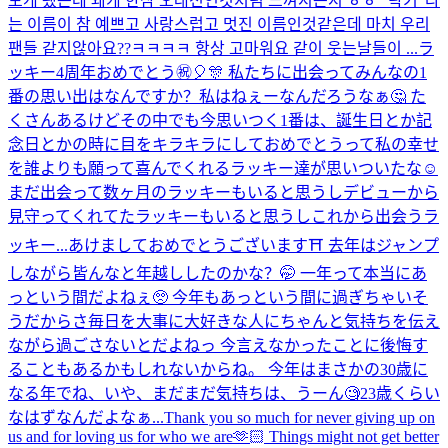
보게 됐는데 왜케 한참 오래전인것처럼 느껴지는지 ㅎㅎ ”락키“라
는 이름이 참 예쁘고 사랑스럽고 멋진 이름인것같은데 마치 우리
팬들 같지않아요??ㅋㅋㅋㅋ 항상 고마워요 같이 웃는날들이 ...
ラ
ッキー4周年おめでとう㊗️🎈🎊 私たちに出会ってみんなの1
番の思い出はなんですか？私はねぇーなんだろうなぁ🤔 た
くさんあるけどその中でも今思いつく1番は、誕生日とか記
念日とかの時に目をキラキラにしておめでとうって私の幸せ
を誰よりも願って喜んでくれるラッキー達が思いついたな☺️
まだ出会って数ヶ月のラッキーもいると思うしデビューから
見守ってくれてたラッキーもいると思うしこれから出会うラ
ッキー...
あけましておめでとうございます⛩ 去年はジャンプ
しながら皆んなと年越ししたのかな？🤭 一年って本当にあ
っという間だよねぇ🥺 今年もあっという間に過ぎちゃいそ
うだからさ毎日を大事に大好きな人にちゃんと気持ちを伝え
ながら過ごさないとだよねっ 今言えなかったことに後悔す
ることもあるかもしれないからね。 今年はまさかの30歳に
なる年でね、いや、まだまだ気持ちは、うーん🧐23歳くらい
なはずなんだよなぁ...
Thank you so much for never giving up on
us and for loving us for who we are🫶🏻 Things might not get better