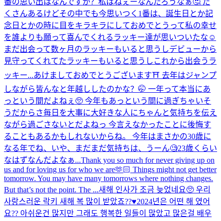
番の思い出はなんですか？私はねぇーなんだろうなぁ🤔 た
くさんあるけどその中でも今思いつく1番は、誕生日とか記
念日とかの時に目をキラキラにしておめでとうって私の幸せ
を誰よりも願って喜んでくれるラッキー達が思いついたな☺️
まだ出会って数ヶ月のラッキーもいると思うしデビューから
見守ってくれてたラッキーもいると思うしこれから出会うラ
ッキー...
あけましておめでとうございます⛩ 去年はジャンプ
しながら皆んなと年越ししたのかな？🤭 一年って本当にあ
っという間だよねぇ🥺 今年もあっという間に過ぎちゃいそ
うだからさ毎日を大事に大好きな人にちゃんと気持ちを伝え
ながら過ごさないとだよねっ 今言えなかったことに後悔す
ることもあるかもしれないからね。 今年はまさかの30歳に
なる年でね、いや、まだまだ気持ちは、うーん🧐23歳くらい
なはずなんだよなぁ...
Thank you so much for never giving up on
us and for loving us for who we are🫶🏻 Things might not get better
tomorrow. You may have many tomorrows where nothing changes.
But that’s not the point. The ...
새해 인사가 조금 늦었네요🥺 우리
사랑스러운 락키 새해 복 많이 받았죠??♥️2024년은 어떤 해 였어
요?? 아쉬운건 많지만 그래도 행복한 일들이 많았고 많은걸 배우