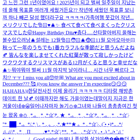
고 느낀 그런 1년이였어요 ! 2025년이 되고 벌써 일주일이 지났는
데 올해 목표를 여러개 세웠거든요?? 작년에 세웠던 목표를 보니
까 하나 빼곤 달성 했더라구요 ㅋㅋㅋㅋ(가족여행 못갔어 작년...
メリクリでした🎅🏻♥️🎄✨ 食べて食べて食べまくったクリス
マスでした🤭
Happy Birthday Dita♥️
춥다.....
산타할아버지 올해는
볼수있으려낭🎄
설레는 12월🎅🏻🧑🏻‍🎄🤶🏻
11월 모아모아🫶🏻
秋って一年のうちでも1番カラフルな季節だと思うんだよね
🍂 皆んなを楽しませてくれた紅葉が散って寂しかったけど
ワクワクするクリスマスがある12月がくると思うと幸せだな
🎄✨
뭐야뭐야 벌써 11월 마지막 날이라니… 시간 너무 빠르다 그
치!? ㅜㅜ I miss you all🥺🫶🏼 What are you most excited about in
December??? 🥰 ((you know the answer I’m expecting😏😏😏
HAHAHA))
한달전사진 이제 올리기 ㅋㅋㅋㅋㅋ 디타랑 해방촌
데이트 한 날🍂 이때까지만 해도 가을이였는데말이지 지금은 한
겨울이네❄️😬
일어나자마자 놀기⛄❄️
그녀와 나들이 총총총
여긴 첫
눈 왔옹 ❄️⛄️ ˛*.。˛*˛.*☆҉ *.˛★ ˛*.。˛* ˛. *☆҉ *. ˛*.。˛* ˛. *☆҉
°*_██_*.。*/.*˛\ .˛* .˛。.˛.*.★**★ 。* . *☆҉ ˛. (´• ̮•)*.. .*/
♫.♫\*˛. * ˛_Π_____.♥*.*☆҉ ˛**. ˛*.。˛. *☆҉ .°( . • .) °../• '♫ '
•\.˛*./______/...
Good night! 🫶🏼
나 풋살화 살거야😳⚽️🏟️🥅
더 추