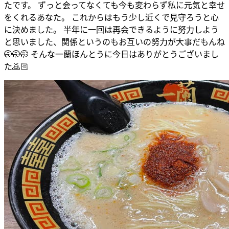
たです。 ずっと会ってなくても今も変わらず私に元気と幸せ
をくれるあなた。 これからはもう少し近くで見守ろうと心
に決めました。 半年に一回は再会できるように努力しよう
と思いました、関係というのもお互いの努力が大事だもんね
🤭🤭🤭 そんな一蘭ほんとうに今日はありがとうございまし
た🙇🏻