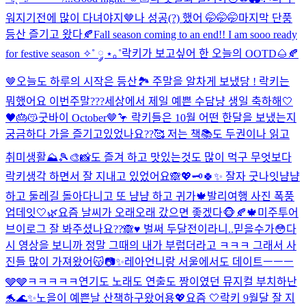
워지기전에 많이 다녀야지🤎
나 성공(?) 했어 🤭🤭🤭
마지막 단풍
등산 즐기고 왔다🍂
Fall season coming to an end!! I am sooo ready
for festive season ✧˚ ༘ ⋆｡˚
락키가 보고싶어 한 오늘의 OOTD🌰🍂
🤎
오늘도 하루의 시작은 등산🏞️ 주말을 알차게 보냈당 ! 락키는
뭐했어요 이번주말???
세상에서 제일 예쁜 수담냥 생일 축하해🤍
🖤🎂😽
굿바이 October🤎🦩 락키들은 10월 어떤 한달을 보냈는지
궁금하다 가을 즐기고있었나요??🥰 저는 책📚도 두권이나 읽고
취미생활⛰️🎾🎨📸도 즐겨 하고 맛있는것도 많이 먹구 무엇보다
락키생각 하면서 잘 지내고 있었어요🙈💖🗝️
🍀✨ 잘자 굿나잇
냠냠
하고 둘레길 돌아다니고 또 냠냠 하고 귀가🍁
발리여행 사진 폭풍
업데잇🤍🌿
요즘 날씨가 오래오래 갔으면 좋겠다🐵🍂🍁
미주투어
브이로그 잘 봐주셨나요??🙈♥️ 벌써 두달전이라니..믿을수가😳다
시 영상을 보니까 정말 그때의 내가 부럽더라고 ㅋㅋㅋ 그래서 사
진들 많이 가져왔어😽📷✨
레아언니랑 서울에서도 데이트ㅡㅡㅡ
🩶🩶ㅋㅋㅋㅋㅋ
연기도 노래도 연출도 짱이였던 뮤지컬 부치하난
🐬🌊✨
노을이 예쁜날 산책하구왔어용💖
요즘 🤍
락키 9월달 잘 지