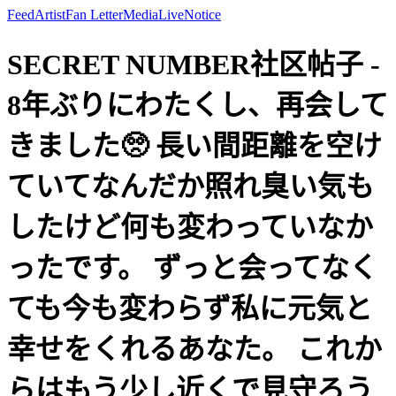
Feed
Artist
Fan Letter
Media
Live
Notice
SECRET NUMBER社区帖子 -
8年ぶりにわたくし、再会して
きました🥺 長い間距離を空け
ていてなんだか照れ臭い気も
したけど何も変わっていなか
ったです。 ずっと会ってなく
ても今も変わらず私に元気と
幸せをくれるあなた。 これか
らはもう少し近くで見守ろう