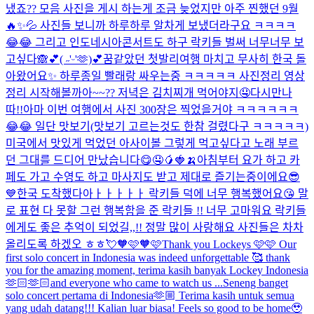
냈죠?? 모음 사진을 게시 하는게 조금 늦었지만 아주 찐했던 9월
🔥✨💦 사진들 보니까 하루하루 알차게 보냈더라구요 ㅋㅋㅋㅋ
😂😂 그리고 인도네시아콘서트도 하구 락키들 벌써 너무너무 보
고싶다🙈💕
( ˶'ᵕ'🫶)💕
꿈같았던 첫발리여행 마치고 무사히 한국 돌
아왔어요✨ 하루종일 빨래랑 싸우는중 ㅋㅋㅋㅋㅋ 사진정리 영상
정리 시작해볼까아~~?? 저녁은 김치찌개 먹어야지🤤
다시만나
따!!
아마 이번 여행에서 사진 300장은 찍었을거야 ㅋㅋㅋㅋㅋㅋ
😂😂 일단 맛보기(맛보기 고르는것도 한참 걸렸다구 ㅋㅋㅋㅋㅋ)
미국에서 맛있게 먹었던 아사이볼 그렇게 먹고싶다고 노래 부르
던 그대를 드디어 만났습니다😋🤤🥭🍓🍌
아침부터 요가 하고 카
페도 가고 수영도 하고 마사지도 받고 제대로 즐기는중이에요😎
💙
한국 도착했다아ㅏㅏㅏㅏㅏ 락키들 덕에 너무 행복했어요😘 말
로 표현 다 못할 그런 행복함을 준 락키들 !! 너무 고마워요 락키들
에게도 좋은 추억이 되었길,,!! 정말 많이 사랑해요 사진들은 차차
올리도록 하겠오 ㅎㅎ💘
🧡🩷🧡🩷
Thank you Lockeys 🩷🩷 Our
first solo concert in Indonesia was indeed unforgettable 🥰 thank
you for the amazing moment, terima kasih banyak Lockey Indonesia
🫶🏻🫶🏻and everyone who came to watch us ...
Seneng banget
solo concert pertama di Indonesia🫶🏼 Terima kasih untuk semua
yang udah datang!!! Kalian luar biasa! Feels so good to be home🥹