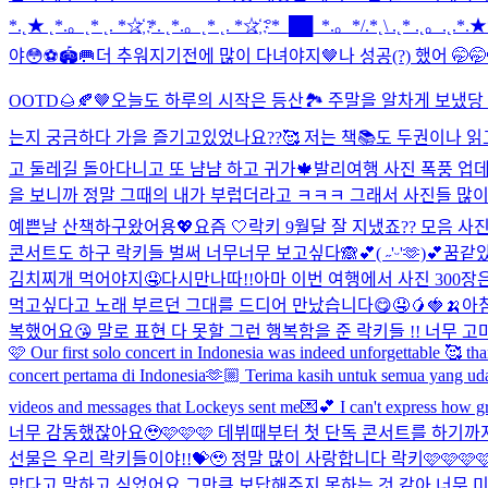
*.˛★ ˛*.。˛* ˛. *☆҉ *. ˛*.。˛* ˛. *☆҉ °*_██_*.。*/.*˛\ .˛* .˛。.˛.*.★**★ 
야😳⚽️🏟️🥅
더 추워지기전에 많이 다녀야지🤎
나 성공(?) 했어 🤭🤭
OOTD🌰🍂🤎
오늘도 하루의 시작은 등산🏞️ 주말을 알차게 보냈당 
는지 궁금하다 가을 즐기고있었나요??🥰 저는 책📚도 두권이나 읽고
고 둘레길 돌아다니고 또 냠냠 하고 귀가🍁
발리여행 사진 폭풍 업데
을 보니까 정말 그때의 내가 부럽더라고 ㅋㅋㅋ 그래서 사진들 많이
예쁜날 산책하구왔어용💖
요즘 🤍
락키 9월달 잘 지냈죠?? 모음 
콘서트도 하구 락키들 벌써 너무너무 보고싶다🙈💕
( ˶'ᵕ'🫶)💕
꿈같았
김치찌개 먹어야지🤤
다시만나따!!
아마 이번 여행에서 사진 300
먹고싶다고 노래 부르던 그대를 드디어 만났습니다😋🤤🥭🍓🍌
아
복했어요😘 말로 표현 다 못할 그런 행복함을 준 락키들 !! 너무 
🩷 Our first solo concert in Indonesia was indeed unforgettable 🥰
concert pertama di Indonesia🫶🏼 Terima kasih untuk semua yang uda
videos and messages that Lockeys sent me💌💕 I can't express how gr
너무 감동했잖아요🥹🩷🩷🩷 데뷔때부터 첫 단독 콘서트를 하기까
선물은 우리 락키들이야!!💝🥹 정말 많이 사랑합니다 락키🩷🩷🩷
맙다고 말하고 싶었어요 그만큼 보답해주지 못하는 것 같아 너무 미