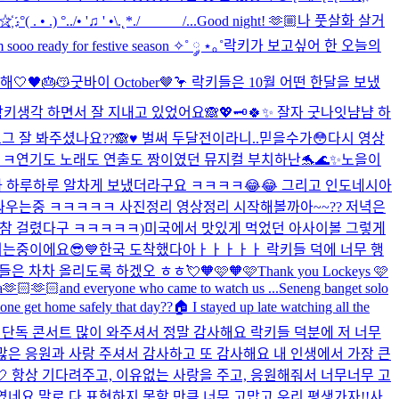
 . • .) °../• '♫ ' •\.˛*./______/...
Good night! 🫶🏼
나 풋살화 살거
m sooo ready for festive season ✧˚ ༘ ⋆｡˚
락키가 보고싶어 한 오늘의
🤍🖤🎂😽
굿바이 October🤎🦩 락키들은 10월 어떤 한달을 보냈
키생각 하면서 잘 지내고 있었어요🙈💖🗝️
🍀✨ 잘자 굿나잇
냠냠 하
 잘 봐주셨나요??🙈♥️ 벌써 두달전이라니..믿을수가😳다시 영상
ㅋㅋ
연기도 노래도 연출도 짱이였던 뮤지컬 부치하난🐬🌊✨
노을이
보니까 하루하루 알차게 보냈더라구요 ㅋㅋㅋㅋ😂😂 그리고 인도네시아
싸우는중 ㅋㅋㅋㅋㅋ 사진정리 영상정리 시작해볼까아~~?? 저녁은
한참 걸렸다구 ㅋㅋㅋㅋㅋ)
미국에서 맛있게 먹었던 아사이볼 그렇게
기는중이에요😎💙
한국 도착했다아ㅏㅏㅏㅏㅏ 락키들 덕에 너무 행
진들은 차차 올리도록 하겠오 ㅎㅎ💘
🧡🩷🧡🩷
Thank you Lockeys 🩷
sia🫶🏻🫶🏻and everyone who came to watch us ...
Seneng banget solo
one get home safely that day??🏠 I stayed up late watching all the
 단독 콘서트 많이 와주셔서 정말 감사해요 락키들 덕분에 저 너무
 많은 응원과 사랑 주셔서 감사하고 또 감사해요 내 인생에서 가장 큰
🤍 항상 기다려주고, 이유없는 사랑을 주고, 응원해줘서 너무너무 고
네요 말로 다 표현하지 못할 만큼 너무 고맙고 우리 평생가자!!사