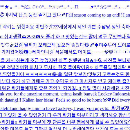
。* . *☆҉ ˛. (´• ̮•)*.. .*/♫.♫\*˛. * ˛_Π_____.♥*.*☆҉ ˛**. ˛*.。˛. *☆҉ .°(
🤭
마지막 단풍 등산 즐기고 왔다🍂
Fall season coming to an end!! I a
! 락키는 뭐했어요 이번주말???
세상에서 제일 예쁜 수담냥 생일 축하해
 취미생활⛰️🎾🎨📸도 즐겨 하고 맛있는것도 많이 먹구 무엇보다 락
잇🤍🌿
요즘 날씨가 오래오래 갔으면 좋겠다🐵🍂🍁
미주투어 브이로그
 가져왔어😽📷✨
레아언니랑 서울에서도 데이트ㅡㅡㅡ🩶🩶ㅋㅋㅋ
사진을 게시 하는게 조금 늦었지만 아주 찐했던 9월🔥✨💦 사진들 
던 첫발리여행 마치고 무사히 한국 돌아왔어요✨ 하루종일 빨래랑 
장은 찍었을거야 ㅋㅋㅋㅋㅋㅋ😂😂 일단 맛보기(맛보기 고르는것도 
침부터 요가 하고 카페도 가고 수영도 하고 마사지도 받고 제대로 즐
고마워요 락키들에게도 좋은 추억이 되었길,,!! 정말 많이 사랑해요 사
 thank you for the amazing moment, terima kasih banyak Lockey Indone
h datang!!! Kalian luar biasa! Feels so good to be home🥹💖
Did every
ateful and happy I am to have Lockeys, I want you guys to...
락키💓첫
지 이렇게 올 수 있었던거 다 우리 락키들 덕분이라고 생각해요 항상

락키들!! 락키들 덕분에 첫 단콘을 너무 행복하게 끝낼 수 있었어요
안한 마음도 들고 그만큼 열심히 더 노력해야겠단 생각이 드는 하루였