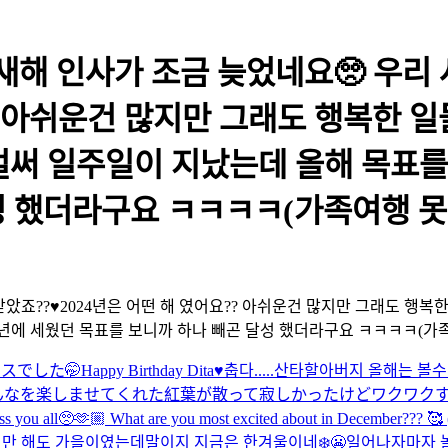
 새해 인사가 조금 늦었네요🥺 우리
요?? 아쉬운건 많지만 그래도 행복한 
고 벌써 일주일이 지났는데 올해 목표
성 했더라구요 ㅋㅋㅋㅋ(가족여행 
았죠??♥️2024년은 어떤 해 였어요?? 아쉬운건 많지만 그래도 행복한
작년에 세웠던 목표를 보니까 하나 빼곤 달성 했더라구요 ㅋㅋㅋㅋ(가
マスでした🤭
Happy Birthday Dita♥️
춥다.....
산타할아버지 올해는 볼수
んなを楽しませてくれた紅葉が散って寂しかったけどワクワクす
🏼 What are you most excited about in December??? 🥰 ((y
지만 해도 가을이였는데말이지 지금은 한겨울이네❄️😬
일어나자마자 놀