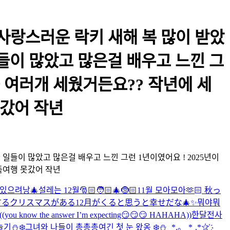
 사랑스러운 락키 새해 복 많이 받았
일들이 많았고 많은걸 배우고 느낀 그
를 여러개 세웠거든요?? 작년에 세
못갔어 작년
 일들이 많았고 많은걸 배우고 느낀 그런 1년이였어요 ! 2025년이
족여행 못갔어 작년
있으려낭🎄
설레는 12월🎅🏻🧑🏻‍🎄🤶🏻
11월 모아모아🫶🏻 秋っ
るクリスマスがある12月がくると思うと幸せだな🎄✨
뭐야뭐
ou know the answer I’m expecting😏😏😏 HAHAHA))
한달전사
기⛄❄️
그녀와 나들이 총총총
여긴 첫 눈 왔옹 ❄️⛄️ ˛*.。˛*˛.*☆҉