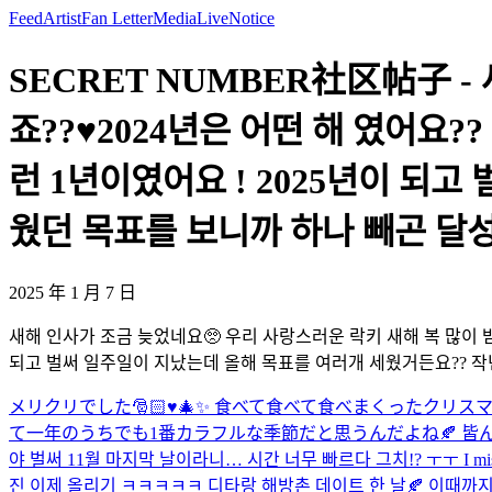
Feed
Artist
Fan Letter
Media
Live
Notice
SECRET NUMBER社区帖子 -
죠??♥️2024년은 어떤 해 였어
런 1년이였어요 ! 2025년이 되
웠던 목표를 보니까 하나 빼곤 달
2025 年 1 月 7 日
새해 인사가 조금 늦었네요🥺 우리 사랑스러운 락키 새해 복 많이 받
되고 벌써 일주일이 지났는데 올해 목표를 여러개 세웠거든요?? 
メリクリでした🎅🏻♥️🎄✨ 食べて食べて食べまくったクリス
て一年のうちでも1番カラフルな季節だと思うんだよね🍂 皆
야 벌써 11월 마지막 날이라니… 시간 너무 빠르다 그치!? ㅜㅜ I miss you all🥺🫶
진 이제 올리기 ㅋㅋㅋㅋㅋ 디타랑 해방촌 데이트 한 날🍂 이때까