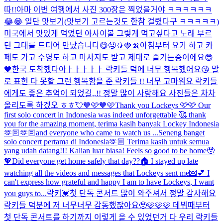
따!!
아마 이번 여행에서 사진 300장은 찍었을거야 ㅋㅋㅋㅋㅋㅋ
😂😂 일단 맛보기(맛보기 고르는것도 한참 걸렸다구 ㅋㅋㅋㅋㅋ)
미국에서 맛있게 먹었던 아사이볼 그렇게 먹고싶다고 노래 부르
던 그대를 드디어 만났습니다😋🤤🥭🍓🍌
아침부터 요가 하고 카
페도 가고 수영도 하고 마사지도 받고 제대로 즐기는중이에요😎
💙
한국 도착했다아ㅏㅏㅏㅏㅏ 락키들 덕에 너무 행복했어요😘 말
로 표현 다 못할 그런 행복함을 준 락키들 !! 너무 고마워요 락키들
에게도 좋은 추억이 되었길,,!! 정말 많이 사랑해요 사진들은 차차
올리도록 하겠오 ㅎㅎ💘
🧡🩷🧡🩷
Thank you Lockeys 🩷🩷 Our
first solo concert in Indonesia was indeed unforgettable 🥰 thank
you for the amazing moment, terima kasih banyak Lockey Indonesia
🫶🏻🫶🏻and everyone who came to watch us ...
Seneng banget
solo concert pertama di Indonesia🫶🏼 Terima kasih untuk semua
yang udah datang!!! Kalian luar biasa! Feels so good to be home🥹
💖
Did everyone get home safely that day??🏠 I stayed up late
watching all the videos and messages that Lockeys sent me💌💕 I
can't express how grateful and happy I am to have Lockeys, I want
you guys to...
락키💓첫 단독 콘서트 많이 와주셔서 정말 감사해요
락키들 덕분에 저 너무너무 감동했잖아요🥹🩷🩷🩷 데뷔때부터
첫 단독 콘서트를 하기까지 이렇게 올 수 있었던거 다 우리 락키들