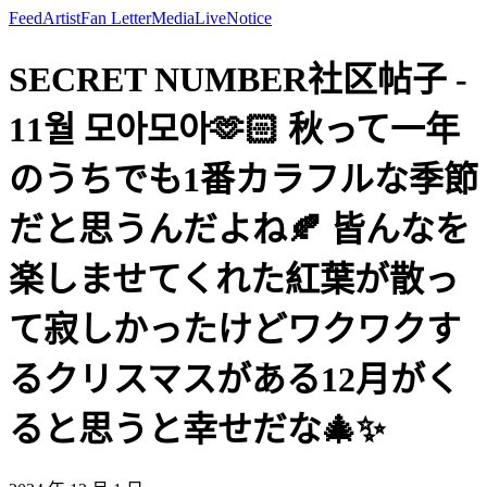
Feed
Artist
Fan Letter
Media
Live
Notice
SECRET NUMBER社区帖子 -
11월 모아모아🫶🏻 秋って一年
のうちでも1番カラフルな季節
だと思うんだよね🍂 皆んなを
楽しませてくれた紅葉が散っ
て寂しかったけどワクワクす
るクリスマスがある12月がく
ると思うと幸せだな🎄✨