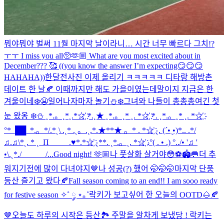
뭐야뭐야 벌써 11월 마지막 날이라니… 시간 너무 빠르다 그치!?
ㅜㅜ I miss you all🥺🫶🏼 What are you most excited about in
December??? 🥰 ((you know the answer I’m expecting😏😏😏
HAHAHA))
한달전사진 이제 올리기 ㅋㅋㅋㅋㅋ 디타랑 해방촌
데이트 한 날🍂 이때까지만 해도 가을이였는데말이지 지금은 한
겨울이네❄️😬
일어나자마자 놀기⛄❄️
그녀와 나들이 총총총
여긴 첫
눈 왔옹 ❄️⛄️ ˛*.。˛*˛.*☆҉ *.˛★ ˛*.。˛* ˛. *☆҉ *. ˛*.。˛* ˛. *☆҉
°*_██_*.。*/.*˛\ .˛* .˛。.˛.*.★**★ 。* . *☆҉ ˛. (´• ̮•)*.. .*/
♫.♫\*˛. * ˛_Π_____.♥*.*☆҉ ˛**. ˛*.。˛. *☆҉ .°( . • .) °../• '♫ '
•\.˛*./______/...
Good night! 🫶🏼
나 풋살화 살거야😳⚽️🏟️🥅
더 추
워지기전에 많이 다녀야지🤎
나 성공(?) 했어 🤭🤭🤭
마지막 단풍
등산 즐기고 왔다🍂
Fall season coming to an end!! I am sooo ready
for festive season ✧˚ ༘ ⋆｡˚
락키가 보고싶어 한 오늘의 OOTD🌰🍂
🤎
오늘도 하루의 시작은 등산🏞️ 주말을 알차게 보냈당 ! 락키는