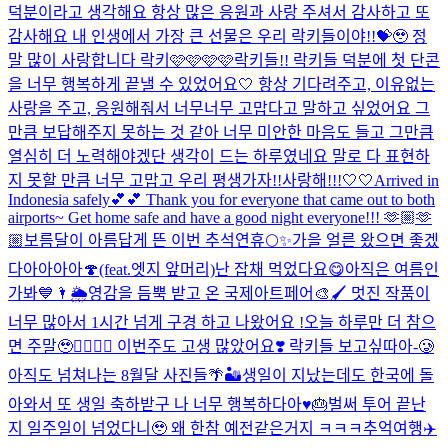
덕분이라고 생각해요 항상 많은 응원과 사랑 주셔서 감사하고 또
감사해요 내 인생에서 가장 큰 선물은 우리 락키들이야!!💝🥹 정
말 많이 사랑합니다 락키🩷🩷🩷🩷
락키들!! 락키들 덕분에 첫 단콘
을 너무 행복하게 끝낼 수 있었어요🤍 항상 기다려주고, 이유없는
사랑을 주고, 응원해줘서 너무너무 고맙다고 말하고 싶었어요 그
만큼 보답해주지 못하는 것 같아 너무 미안한 마음도 들고 그만큼
열심히 더 노력해야겠단 생각이 드는 하루였네요 말로 다 표현하
지 못할 만큼 너무 고맙고 우리 평생가자!!사랑해!!!🤍🤍
Arrived in
Indonesia safely💕💕 Thank you for everyone that came out to both
airports~ Get home safe and have a good night everyone!!! 🫶🏼🫶
🏼
보름달이 아름답게 뜬 이번 추석연휴🌕✨
가을 얼른 왔으면 좋겠
다아아아아🍄(feat.엣지 앞머리)
난 잡채 먹었다요😋
아직은 여름인
가봐💙🌂🌦️
영감을 듬뿍 받고 온 국제아트페어🎨🖌️ 멋진 작품이
너무 많아서 1시간 넘게 구경 하고 나왔어요 !
오늘 하루만 더 참으
면 주말🥹❤️‍🔥❤️‍🔥 이번주도 고생 많았어요❣️ 락키들 보고싶따아-🥲
아직도 넘쳐나는 8월달 사진들🌴🏜️
생일이 지났는데도 한국에 돌
아와서 또 생일 축하받구 나 너무 행복하다아♥️🎂
벌써 투어 끝난
지 일주일이 넘었다니🥹 왜 한참 예전같은거지 ㅋㅋㅋ추억여행✈️