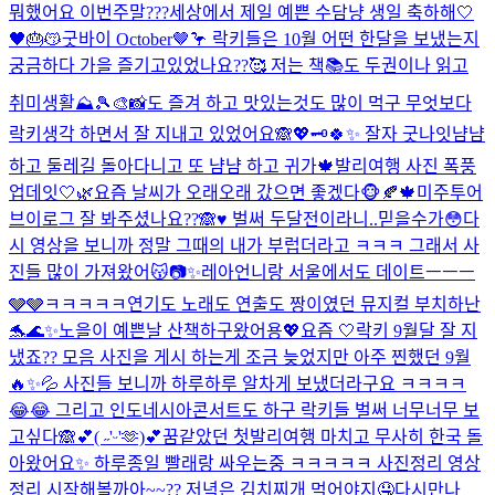
뭐했어요 이번주말???
세상에서 제일 예쁜 수담냥 생일 축하해🤍
🖤🎂😽
굿바이 October🤎🦩 락키들은 10월 어떤 한달을 보냈는지
궁금하다 가을 즐기고있었나요??🥰 저는 책📚도 두권이나 읽고
취미생활⛰️🎾🎨📸도 즐겨 하고 맛있는것도 많이 먹구 무엇보다
락키생각 하면서 잘 지내고 있었어요🙈💖🗝️
🍀✨ 잘자 굿나잇
냠냠
하고 둘레길 돌아다니고 또 냠냠 하고 귀가🍁
발리여행 사진 폭풍
업데잇🤍🌿
요즘 날씨가 오래오래 갔으면 좋겠다🐵🍂🍁
미주투어
브이로그 잘 봐주셨나요??🙈♥️ 벌써 두달전이라니..믿을수가😳다
시 영상을 보니까 정말 그때의 내가 부럽더라고 ㅋㅋㅋ 그래서 사
진들 많이 가져왔어😽📷✨
레아언니랑 서울에서도 데이트ㅡㅡㅡ
🩶🩶ㅋㅋㅋㅋㅋ
연기도 노래도 연출도 짱이였던 뮤지컬 부치하난
🐬🌊✨
노을이 예쁜날 산책하구왔어용💖
요즘 🤍
락키 9월달 잘 지
냈죠?? 모음 사진을 게시 하는게 조금 늦었지만 아주 찐했던 9월
🔥✨💦 사진들 보니까 하루하루 알차게 보냈더라구요 ㅋㅋㅋㅋ
😂😂 그리고 인도네시아콘서트도 하구 락키들 벌써 너무너무 보
고싶다🙈💕
( ˶'ᵕ'🫶)💕
꿈같았던 첫발리여행 마치고 무사히 한국 돌
아왔어요✨ 하루종일 빨래랑 싸우는중 ㅋㅋㅋㅋㅋ 사진정리 영상
정리 시작해볼까아~~?? 저녁은 김치찌개 먹어야지🤤
다시만나