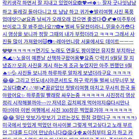
락키생각 하면서 잘 지내고 있었어요🙈💖🗝️
🍀✨ 잘자 굿나잇
냠냠
하고 둘레길 돌아다니고 또 냠냠 하고 귀가🍁
발리여행 사진 폭풍
업데잇🤍🌿
요즘 날씨가 오래오래 갔으면 좋겠다🐵🍂🍁
미주투어
브이로그 잘 봐주셨나요??🙈♥️ 벌써 두달전이라니..믿을수가😳다
시 영상을 보니까 정말 그때의 내가 부럽더라고 ㅋㅋㅋ 그래서 사
진들 많이 가져왔어😽📷✨
레아언니랑 서울에서도 데이트ㅡㅡㅡ
🩶🩶ㅋㅋㅋㅋㅋ
연기도 노래도 연출도 짱이였던 뮤지컬 부치하난
🐬🌊✨
노을이 예쁜날 산책하구왔어용💖
요즘 🤍
락키 9월달 잘 지
냈죠?? 모음 사진을 게시 하는게 조금 늦었지만 아주 찐했던 9월
🔥✨💦 사진들 보니까 하루하루 알차게 보냈더라구요 ㅋㅋㅋㅋ
😂😂 그리고 인도네시아콘서트도 하구 락키들 벌써 너무너무 보
고싶다🙈💕
( ˶'ᵕ'🫶)💕
꿈같았던 첫발리여행 마치고 무사히 한국 돌
아왔어요✨ 하루종일 빨래랑 싸우는중 ㅋㅋㅋㅋㅋ 사진정리 영상
정리 시작해볼까아~~?? 저녁은 김치찌개 먹어야지🤤
다시만나
따!!
아마 이번 여행에서 사진 300장은 찍었을거야 ㅋㅋㅋㅋㅋㅋ
😂😂 일단 맛보기(맛보기 고르는것도 한참 걸렸다구 ㅋㅋㅋㅋㅋ)
미국에서 맛있게 먹었던 아사이볼 그렇게 먹고싶다고 노래 부르
던 그대를 드디어 만났습니다😋🤤🥭🍓🍌
아침부터 요가 하고 카