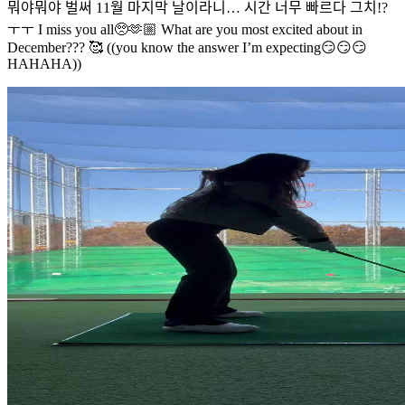
뭐야뭐야 벌써 11월 마지막 날이라니… 시간 너무 빠르다 그치!?
ㅜㅜ I miss you all🥺🫶🏼 What are you most excited about in
December??? 🥰 ((you know the answer I’m expecting😏😏😏
HAHAHA))