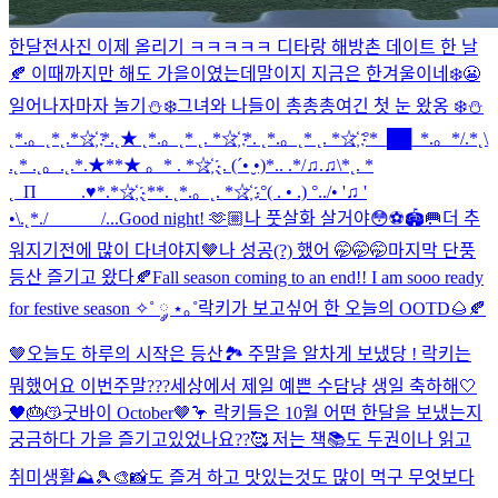
한달전사진 이제 올리기 ㅋㅋㅋㅋㅋ 디타랑 해방촌 데이트 한 날
🍂 이때까지만 해도 가을이였는데말이지 지금은 한겨울이네❄️😬
일어나자마자 놀기⛄❄️
그녀와 나들이 총총총
여긴 첫 눈 왔옹 ❄️⛄️
˛*.。˛*˛.*☆҉ *.˛★ ˛*.。˛* ˛. *☆҉ *. ˛*.。˛* ˛. *☆҉ °*_██_*.。*/.*˛\
.˛* .˛。.˛.*.★**★ 。* . *☆҉ ˛. (´• ̮•)*.. .*/♫.♫\*˛. *
˛_Π_____.♥*.*☆҉ ˛**. ˛*.。˛. *☆҉ .°( . • .) °../• '♫ '
•\.˛*./______/...
Good night! 🫶🏼
나 풋살화 살거야😳⚽️🏟️🥅
더 추
워지기전에 많이 다녀야지🤎
나 성공(?) 했어 🤭🤭🤭
마지막 단풍
등산 즐기고 왔다🍂
Fall season coming to an end!! I am sooo ready
for festive season ✧˚ ༘ ⋆｡˚
락키가 보고싶어 한 오늘의 OOTD🌰🍂
🤎
오늘도 하루의 시작은 등산🏞️ 주말을 알차게 보냈당 ! 락키는
뭐했어요 이번주말???
세상에서 제일 예쁜 수담냥 생일 축하해🤍
🖤🎂😽
굿바이 October🤎🦩 락키들은 10월 어떤 한달을 보냈는지
궁금하다 가을 즐기고있었나요??🥰 저는 책📚도 두권이나 읽고
취미생활⛰️🎾🎨📸도 즐겨 하고 맛있는것도 많이 먹구 무엇보다