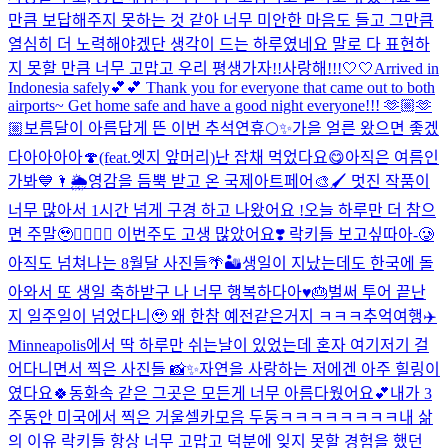
만큼 보답해주지 못하는 것 같아 너무 미안한 마음도 들고 그만큼
열심히 더 노력해야겠단 생각이 드는 하루였네요 말로 다 표현하
지 못할 만큼 너무 고맙고 우리 평생가자!!사랑해!!!🤍🤍
Arrived in
Indonesia safely💕💕 Thank you for everyone that came out to both
airports~ Get home safe and have a good night everyone!!! 🫶🏼🫶
🏼
보름달이 아름답게 뜬 이번 추석연휴🌕✨
가을 얼른 왔으면 좋겠
다아아아아🍄(feat.엣지 앞머리)
난 잡채 먹었다요😋
아직은 여름인
가봐💙🌂🌦️
영감을 듬뿍 받고 온 국제아트페어🎨🖌️ 멋진 작품이
너무 많아서 1시간 넘게 구경 하고 나왔어요 !
오늘 하루만 더 참으
면 주말🥹❤️‍🔥❤️‍🔥 이번주도 고생 많았어요❣️ 락키들 보고싶따아-🥲
아직도 넘쳐나는 8월달 사진들🌴🏜️
생일이 지났는데도 한국에 돌
아와서 또 생일 축하받구 나 너무 행복하다아♥️🎂
벌써 투어 끝난
지 일주일이 넘었다니🥹 왜 한참 예전같은거지 ㅋㅋㅋ추억여행✈️
Minneapolis에서 딱 하루만 쉬는날이 있었는데 혼자 여기저기 걸
어다니면서 찍은 사진들 📸✨자연을 사랑하는 저에겐 아주 힐링이
였다요🍀동화속 같은 그곳은 모든게 너무 아름다웠어요💕
내가 3
주동안 미국에서 찍은 거울셀카모음 두둥ㅋㅋㅋㅋㅋㅋㅋㅋ
내 삶
의 이유 락키들 항상 너무 고맙고 덕분에 잊지 못할 경험을 했던