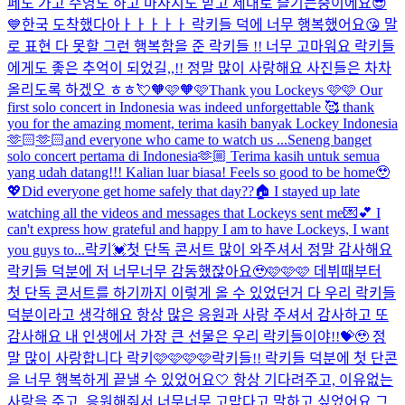
페도 가고 수영도 하고 마사지도 받고 제대로 즐기는중이에요😎
💙
한국 도착했다아ㅏㅏㅏㅏㅏ 락키들 덕에 너무 행복했어요😘 말
로 표현 다 못할 그런 행복함을 준 락키들 !! 너무 고마워요 락키들
에게도 좋은 추억이 되었길,,!! 정말 많이 사랑해요 사진들은 차차
올리도록 하겠오 ㅎㅎ💘
🧡🩷🧡🩷
Thank you Lockeys 🩷🩷 Our
first solo concert in Indonesia was indeed unforgettable 🥰 thank
you for the amazing moment, terima kasih banyak Lockey Indonesia
🫶🏻🫶🏻and everyone who came to watch us ...
Seneng banget
solo concert pertama di Indonesia🫶🏼 Terima kasih untuk semua
yang udah datang!!! Kalian luar biasa! Feels so good to be home🥹
💖
Did everyone get home safely that day??🏠 I stayed up late
watching all the videos and messages that Lockeys sent me💌💕 I
can't express how grateful and happy I am to have Lockeys, I want
you guys to...
락키💓첫 단독 콘서트 많이 와주셔서 정말 감사해요
락키들 덕분에 저 너무너무 감동했잖아요🥹🩷🩷🩷 데뷔때부터
첫 단독 콘서트를 하기까지 이렇게 올 수 있었던거 다 우리 락키들
덕분이라고 생각해요 항상 많은 응원과 사랑 주셔서 감사하고 또
감사해요 내 인생에서 가장 큰 선물은 우리 락키들이야!!💝🥹 정
말 많이 사랑합니다 락키🩷🩷🩷🩷
락키들!! 락키들 덕분에 첫 단콘
을 너무 행복하게 끝낼 수 있었어요🤍 항상 기다려주고, 이유없는
사랑을 주고, 응원해줘서 너무너무 고맙다고 말하고 싶었어요 그