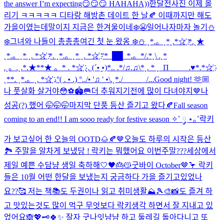
the answer I’m expecting😏😏😏 HAHAHA))
한달전사진 이제 올
리기 ㅋㅋㅋㅋㅋ 디타랑 해방촌 데이트 한 날🍂 이때까지만 해도
가을이였는데말이지 지금은 한겨울이네❄️😬
일어나자마자 놀기⛄
❄️
그녀와 나들이 총총총
여긴 첫 눈 왔옹 ❄️⛄️ ˛*.。˛*˛.*☆҉ *.˛★
˛*.。˛* ˛. *☆҉ *. ˛*.。˛* ˛. *☆҉ °*_██_*.。*/.*˛\ .˛*
.˛。.˛.*.★**★ 。* . *☆҉ ˛. (´• ̮•)*.. .*/♫.♫\*˛. * ˛_Π_____.♥*.*☆҉
˛**. ˛*.。˛. *☆҉ .°( . • .) °../• '♫ ' •\.˛*./______/...
Good night! 🫶🏼
나 풋살화 살거야😳⚽️🏟️🥅
더 추워지기전에 많이 다녀야지🤎
나
성공(?) 했어 🤭🤭🤭
마지막 단풍 등산 즐기고 왔다🍂
Fall season
coming to an end!! I am sooo ready for festive season ✧˚ ༘ ⋆｡˚
락키
가 보고싶어 한 오늘의 OOTD🌰🍂🤎
오늘도 하루의 시작은 등산
🏞️ 주말을 알차게 보냈당 ! 락키는 뭐했어요 이번주말???
세상에서
제일 예쁜 수담냥 생일 축하해🤍🖤🎂😽
굿바이 October🤎🦩 락키
들은 10월 어떤 한달을 보냈는지 궁금하다 가을 즐기고있었나
요??🥰 저는 책📚도 두권이나 읽고 취미생활⛰️🎾🎨📸도 즐겨 하
고 맛있는것도 많이 먹구 무엇보다 락키생각 하면서 잘 지내고 있
었어요🙈💖🗝️
🍀✨ 잘자 굿나잇
냠냠 하고 둘레길 돌아다니고 또