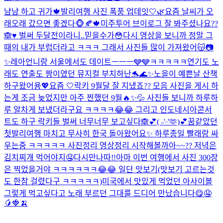
냠냠 하고 귀가🍁
발리여행 사진 폭풍 업데잇🤍🌿
요즘 날씨가 오
래오래 갔으면 좋겠다🐵🍂🍁
미주투어 브이로그 잘 봐주셨나요??
🙈♥️ 벌써 두달전이라니..믿을수가😳다시 영상을 보니까 정말 그
때의 내가 부럽더라고 ㅋㅋㅋ 그래서 사진들 많이 가져왔어😽📷
✨
레아언니랑 서울에서도 데이트ㅡㅡㅡ🩶🩶ㅋㅋㅋㅋㅋ
연기도 노
래도 연출도 짱이였던 뮤지컬 부치하난🐬🌊✨
노을이 예쁜날 산책
하구왔어용💖
요즘 🤍
락키 9월달 잘 지냈죠?? 모음 사진을 게시 하
는게 조금 늦었지만 아주 찐했던 9월🔥✨💦 사진들 보니까 하루하
루 알차게 보냈더라구요 ㅋㅋㅋㅋ😂😂 그리고 인도네시아콘서
트도 하구 락키들 벌써 너무너무 보고싶다🙈💕
( ˶'ᵕ'🫶)💕
꿈같았던
첫발리여행 마치고 무사히 한국 돌아왔어요✨ 하루종일 빨래랑 싸
우는중 ㅋㅋㅋㅋㅋ 사진정리 영상정리 시작해볼까아~~?? 저녁은
김치찌개 먹어야지🤤
다시만나따!!
아마 이번 여행에서 사진 300장
은 찍었을거야 ㅋㅋㅋㅋㅋㅋ😂😂 일단 맛보기(맛보기 고르는것
도 한참 걸렸다구 ㅋㅋㅋㅋㅋ)
미국에서 맛있게 먹었던 아사이볼
그렇게 먹고싶다고 노래 부르던 그대를 드디어 만났습니다😋🤤
🥭🍓🍌