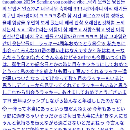
throughout 2025♥️ Sending you positive vibe...
락키 오늘은 당신들
의 날인거 알죠??💕 너무너무 축하해 !!!!!! 4살이라니 아직 애기들
이구만 아카짱이야 ㅋㅋㅋㅋ🤭🤭 참 시간 빠르죠?? 이름 정해졌
을때 영상을 우연히 보게 됐는데 왜케 한참 오래전인것처럼 느껴
지는지 ㅎㅎ ”락키“라는 이름이 참 예쁘고 사랑스럽고 멋진 이름
인것같은데 마치 우리 팬들 같지않아요??ㅋㅋㅋㅋ 항상 고마워요
같이 웃는날들이 ...
ラッキー4周年おめでとう㊗️🎈🎊 私たちに
出会ってみんなの1番の思い出はなんですか？私はねぇーな
んだろうなぁ🤔 たくさんあるけどその中でも今思いつく1番
は、誕生日とか記念日とかの時に目をキラキラにしておめで
とうって私の幸せを誰よりも願って喜んでくれるラッキー達
が思いついたな☺️ まだ出会って数ヶ月のラッキーもいると
思うしデビューから見守ってくれてたラッキーもいると思う
しこれから出会うラッキー...
あけましておめでとうございま
す⛩ 去年はジャンプしながら皆んなと年越ししたのかな？
🤭 一年って本当にあっという間だよねぇ🥺 今年もあっとい
う間に過ぎちゃいそうだからさ毎日を大事に大好きな人にち
ゃんと気持ちを伝えながら過ごさないとだよねっ 今言えな
かったことに後悔することもあるかもしれないからね。 今