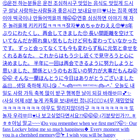
🤔운전 하는분들은 운전 조심하시구 맛있는 음식도 맛있게 드시
구 설날 사랑하는사람들과 좋은시간 보내요🫶🏻💗나는 집콕 예정
이야 떡국이나 만들어먹을까 해🤭🤭연휴 심심하면 이야기 해 자
주 놀러올께 키키키킼ㅋㅋㅋㅋ
잘자💗
めちゃかわええ🥺💗
8年
ぶりにわたくし、再会してきました🥺 長い間距離を空けて
いてなんだか照れ臭い気もしたけど何も変わっていなかった
です。 ずっと会ってなくても今も変わらず私に元気と幸せを
くれるあなた。 これからはもう少し近くで見守ろうと心に
決めました。 半年に一回は再会できるように努力しようと
思いました、関係というのもお互いの努力が大事だもんね🤭
🤭🤭 そんな一蘭ほんとうに今日はありがとうございました
🙇🏻...
생일 축하해 지니😘 ˖ﾟ*⑅🎂ᴴᴬᴾᴾᵞ ᴮᴵᴿᵀᴴᴰᴬᵞ 🎂⑅*˖ﾟ 오늘도 내
일도 사랑 가득 축복 많이 받구 행복한 날이 되길 바래🫶🏻💕✨
(사실 어제 8분 늦게 카톡을 보내버린 접니다🙇🏻‍♀️)
너무 재밌었닼
ㅋㅋㅋㅋㅋㅋㅋㅋ 아무도 말리지않더라구 ㅋㅋㅋㅋㅋㅋㅋㅋ 또
놀자 우리🫶🏻♥️
나 보고싶었다면서요??🤭🤭🤭 (기분탓인가??..ㅎ
ㅎㅎ아님 말고~~~)
Do you remember when we first met??🤭✨ Our
fans Lockey bring me so much happiness🍀 Every moment with
you is a cherished memory🥺🦩 I wish you will be happy