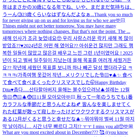
年はまさかの30歳になる年でね、いや、まだまだ気持ちは、
うーん🧐23歳くらいなはずなんだよなぁ...
Thank you so much
for never giving up on us and for loving us for who we are🫶🏻
Things might not get better tomorrow. You may have many
tomorrows where nothing changes. But that’s not the point. The ...
새해 인사가 조금 늦었네요🥺 우리 사랑스러운 락키 새해 복 많이
받았죠??♥️2024년은 어떤 해 였어요?? 아쉬운건 많지만 그래도 행
복한 일들이 많았고 많은걸 배우고 느낀 그런 1년이였어요 ! 2025
년이 되고 벌써 일주일이 지났는데 올해 목표를 여러개 세웠거든
요?? 작년에 세웠던 목표를 보니까 하나 빼곤 달성 했더라구요 ㅋ
ㅋㅋㅋ(가족여행 못갔어 작년...
メリクリでした🎅🏻♥️🎄✨ 食べ
て食べて食べまくったクリスマスでした🤭
Happy Birthday
Dita♥️
춥다.....
산타할아버지 올해는 볼수있으려낭🎄
설레는 12월
🎅🏻🧑🏻‍🎄🤶🏻
11월 모아모아🫶🏻 秋って一年のうちでも1番
カラフルな季節だと思うんだよね🍂 皆んなを楽しませてく
れた紅葉が散って寂しかったけどワクワクするクリスマスが
ある12月がくると思うと幸せだな🎄✨
뭐야뭐야 벌써 11월 마지
막 날이라니… 시간 너무 빠르다 그치!? ㅜㅜ I miss you all🥺🫶🏼
What are you most excited about in December??? 🥰 ((you know