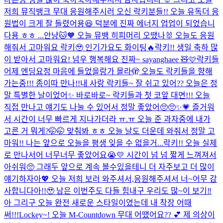
저희 뮤직뱅크 무대 응원해주시러 오신 락키분들!! 오늘 유독더 응
원법이 크게 잘 들렸어용😆 덕분에 진짜 에너지 업업이 되었습니
다용 ㅎㅎ ...
안냥🐱🧡 오늘 뮤뱅 히피머리 오땠나🐰 오늘도 응원
해줘서 고마워요 락키🥹 인기가요도 화이팅🔥
락키!! 생일 축하 많
이 받아서 고마워요! 넘우 행복해요 진짜~ sayanghaee 🧸🩷
락키들
어제 엔딩요정 마음에 들었을랑가 몰라🫣 오늘도 락키들을 향해
가는중!!! 좀이따 만나!!
내 사랑 락키들~ 잘 쉬고 있어?? 오늘은 정
말 특별한 날이었어✨ 바로바로~ 락키들과 첫 코앞 대면!!! 오늘
직접 만나고 얘기도 나눌 수 있어서 정말 좋았어🥺🥺✨💗 즐거워
서 시간이 너무 빠르게 지나가더라 ㅠ.ㅠ 오늘 준 과자중에 내가
고른 거 뭐게?🤭🤭 맞춰봐 ㅎㅎ 오늘 날도 더운데 와줘서 정말 고
마워!! 나는 앞으로 오늘을 평생 잊을 수 없을거...
락키!! 오늘 실제
로 만나서어 너무너무 좋았어요😭💛 시간이 넘 넘 짧게 느껴져서
아쉬워🥺 그래두 앞으로 계속 볼수있을테니 더 자주보고 더 많이
얘기하자아💖 오늘 저희 보러 와주셔서,응원해주셔서 너~어무 감
사합니다아!!🥹 남은 이번주도 다들 힘내구 우리도 많~이 보기‼️
아 그리구 오늘 완전 새로운 스타일이였는데 내 착장 어때
써!!!
Lockey~! 오늘 M-Countdown 무대 어땠어요?? 💕 제 의상이