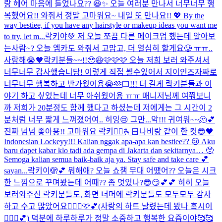
랑 헤어 마음에 들었나요?? 😆✨ 오늘 여러분 만나서 너무너무 행
복했어요!! 와줘서 정말 고마워요~ 내일 또 만나요!! 💖 By the
way bestiee, if you have any hairstyle or makeup ideas you want me
to try, let m...
락키야💚 저 오늘 쪼끔 다른 메이크업 했는데 알아보
는사람~? 오늘 엠카도 와줘서 고맙고, 더 열심히 할게요🥲 ㅠㅠ..
사랑해😭🧡
락키분들~~!!🥹😆🩷🩷🩷 오늘 저희 보러 와주셔서
너무너무 감사했습니당! 이렇게 직접 뵐수있어서 지이인즈자짜로
너무너무 행복하고 반가웠어용😭🫶🏻!!! 더 길게 락키분들과 이
야기 하고 싶었는데 너무 아쉬웠어용 ㅠㅠ 매니저님께 여쭤보니
까 저희가 20분정도 함께 했다고 하셨는데 저에게는 그 시간이 2
분처럼 너무 짧게 느껴졌어여.. 히잉😢 그만...
악!!! 귀여워~~🫠💕
진짜 넘넘 좋아용!! 고마워요 락키🙂‍↔️🫰🏻
나비랑 같이 한 컷😎🖤
Indonesian Lockeyy!!! Kalian nggak apa-apa kan bestiee?? 😢 Aku
baru dapet kabar klo tadi ada gempa di Jakarta dan sekitarnya… 🥺
Semoga kalian semua baik-baik aja ya. Stay safe and take care 💕
sayan...
락키이🫣💕 뭐해애? 오늘 쇼챔 무대 어땠어?? 오늘은 시크
한 느낌으로 꾸며봤는데 어때?? 좀 멋있나?😎😏💕💕 히히 오늘
보러와주신 락키분들도, 화면 너머에 락키분들도 모두모두 감사
하고 수고 많았어요🙆🏻‍♀️🩷💕(사랑의 하트 날렸는데 봤나 혹시이
🧏🏻‍♀️💕) 덕분에 하루하루가 정말 소중하고 행복한 요즘이야🥰🥰