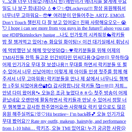
y...
오늘 너무 더워🥵 (에너지 빈) 에빈이가 에너지를 줄게에 수요
일도 나 보구 힘내깅🐶 💧🍀🤍✨😍
Lockeyzz!!! 항상 응원해줘서
너무너무 고마워요~ 🥹💗 여러분이 만들어주는 ARTZ, EMOJI,
Don’t Touch 챌린지 다 잘 보고 있어요!! 진짜 사랑해요오오~ 😭
💘 I hope i can see more from you guys in the future!! alsoo you can
use #DIPIkirinlockey hastag ...
나도 인가토끼 시켜줘🐰🐇
락키들
밥 잘 챙겨먹고 있어?🍚 화요일 화이팅!⚡️ 이건 대기실에서 휘낭시
에 먹방했던 날 헤헤 맛잇엇덩😋✨💗
락키분들을 위해 어제의
TMI사진들 잔뜩 들고온 인간비타민 민씨다용🍋😆🫶🏻 무하하😘
어제 인기가요 무대 잘 보셨나용?! 무대를 하면서 락키분들 또 뵐
수 있어서 너무 신났어여!! 이렇게 제 아이돌 인생 첫주를 함께 해
주셔서 너무 고마워용! 락키분들을 만나 제 삶에서 너무나도 행복
한 1주일 되었어용🥹🔐💞 감사랑합니당 락키들 🥰♾️🫶🏻 저희...
안녕 다미 왔어용🐾 오늘은 조금 늦었다ㅎㅎ💦 첫주 방송이 어제
끝났네요 오랜만에 활동하면서 락키들과 만날 수 있어서 정말 너
무 행복했고 감사한 한주였어요🥹 사랑해요 락키 앞으로도 많은
응원 해주실꺼됴?🐰🤍
Hii beztiee~ I’m back🧸💕 오늘 인기가요
무대 봤어요?? Rate my outfit, makeup, hairstyle, and performance
from 1-10 hihii… 락키즈, 오늘 TMI 있어요! 누가 궁금한 사람🫢