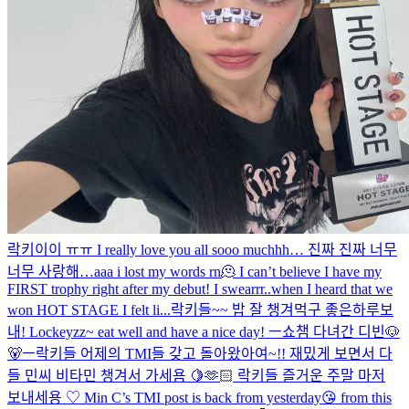
락키이이 ㅠㅠ I really love you all sooo muchhh… 진짜 진짜 너무
너무 사랑해…aaa i lost my words rn🫠 I can’t believe I have my
FIRST trophy right after my debut! I swearrr..when I heard that we
won HOT STAGE I felt li...
락키들~~ 밥 잘 챙겨먹구 좋은하루보
내! Lockeyzz~ eat well and have a nice day! ㅡ쇼챔 다녀간 디빈🐶
🐻ㅡ
락키들 어제의 TMI들 갖고 돌아왔아여~!! 재밌게 보면서 다
들 민씨 비타민 챙겨서 가세욤 🍋🫶🏻 락키들 즐거운 주말 마저
보내세용 ♡ Min C’s TMI post is back from yesterday😘 from this