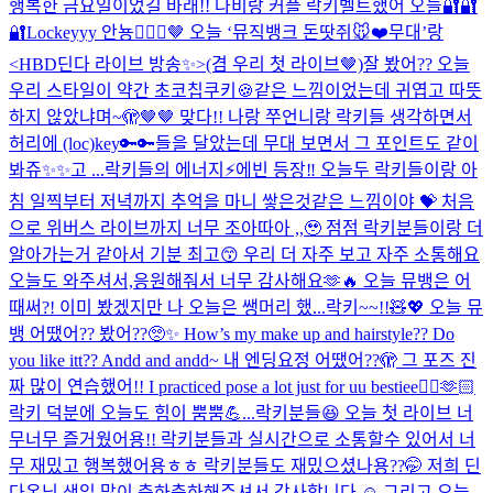
행복한 금요일이었길 바래!! 나비랑 커플 락키벨트했어 오늘🔐🔐
🔐
Lockeyyy 안뇽🙋🏻‍♀️🤎 오늘 ‘뮤직뱅크 돈땃쥐🐭❤️무대’랑
<HBD딘다 라이브 방송✨>(겸 우리 첫 라이브🤎)잘 봤어?? 오늘
우리 스타일이 약간 초코칩쿠키🍪같은 느낌이었는데 귀엽고 따뜻
하지 않았냐며~🫣🤎🤎 맞다!! 나랑 쭈언니랑 락키들 생각하면서
허리에 (loc)key🔑🔑들을 달았는데 무대 보면서 그 포인트도 같이
봐쥬✨✨고 ...
락키들의 에너지⚡️에빈 등장‼️ 오늘두 락키들이랑 아
침 일찍부터 저녁까지 추억을 마니 쌓은것같은 느낌이야 💝 처음
으로 위버스 라이브까지 너무 조아따아 ,,🥹 점점 락키분들이랑 더
알아가는거 같아서 기분 최고😙 우리 더 자주 보고 자주 소통해요
오늘도 와주셔서,응원해줘서 너무 감사해요🫶🔥 오늘 뮤뱅은 어
때써?! 이미 봤겠지만 나 오늘은 쌩머리 했...
락키~~!!🧸💖 오늘 뮤
뱅 어땠어?? 봤어??🥺✨ How’s my make up and hairstyle?? Do
you like itt?? Andd and andd~ 내 엔딩요정 어땠어??🫣 그 포즈 진
짜 많이 연습했어!! I practiced pose a lot just for uu bestiee🙂‍↕️🫶🏻
락키 덕분에 오늘도 힘이 뿜뿜💪...
락키분들😆 오늘 첫 라이브 너
무너무 즐거웠어용!! 락키분들과 실시간으로 소통할수 있어서 너
무 재밌고 행복했어용ㅎㅎ 락키분들도 재밌으셨나용??🤭 저희 딘
다온닝 생일 많이 축하축하해주셔서 감사합니다 ☺️ 그리고 오늘