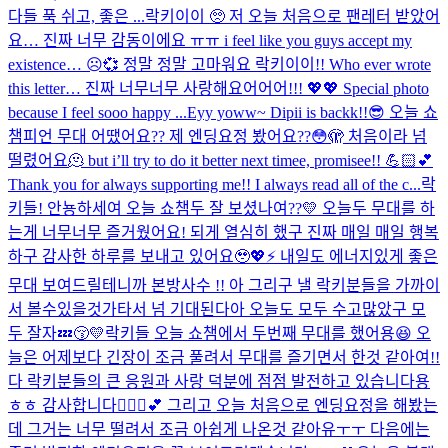
다들 푹 쉬고, 좋은 ...
락키이이 🥺 저 오늘 처음으로 팬레터 받았어
요… 진짜 너무 감동이에요 ㅠㅠ i feel like you guys accept my
existence… ☹️💞 정말 정말 고마워요 락키이이!! Who ever wrote
this letter… 진짜 너무너무 사랑해요어어어!!! 💖💖 Special photo
because I feel sooo happy ...
Eyy yoww~ Dipii is backk!!😎 오늘 쇼
챔피언 무대 어땠어요?? 제 엔딩요정 봤어요??😳🫣 처음이라 넘
떨렸어요🫠 but i’ll try to do it better next timee, promisee!! 💪🏻💕
Thank you for always supporting me!! I always read all of the c...
락
키들! 안뇽하세여 오늘 쇼챔두 잘 보셨나여??💛 오늘두 무대를 하
는게 너무너무 즐거웠어요! 되게 열심히 했구 진짜 매일 매일 행복
하구 감사한 하루를 보내고 있어요🥹💖⚡️ 내일도 에너지있게 좋은
무대 보여드릴테니까 본방사수 !! 아 그리구 낼 락키분들을 가까이
서 볼수있을것가타서 넘 기대된다아 오늘도 모두 수고많았구 모
두 잘자💤😚💛
락키들 오늘 쇼챔에서 두번째 무대를 했어용😆 오
늘은 어제보다 긴장이 조금 풀려서 무대를 즐기면서 한것 같아여!!
다 락키분들의 큰 응원과 사랑 덕분에 점점 발전하고 있습니다용
ㅎㅎ 감사합니다🙇🏻‍♀️💕 그리고 오늘 처음으로 엔딩요정을 해봤는
데 그거는 너무 떨려서 조금 아쉽게 나온것 같아유ㅜㅜ 다음에는