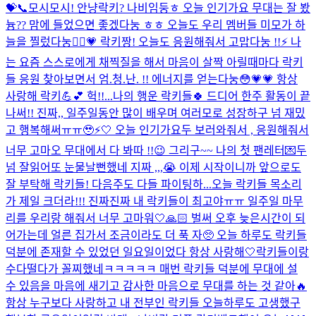
💝
📞모시모시! 안냥락키? 나비임둥ㅎ 오늘 인기가요 무대는 잘 봤
늉?? 맘에 들었으면 좋겠다눙 ㅎㅎ 오늘도 우리 멤버들 미모가 하
늘을 찔렀다눙🤦‍♀️💗 락키짱! 오늘도 응원해줘서 고맙다눙 !!⚡️ 나
는 요즘 스스로에게 채찍질을 해서 마음이 살짝 아릴때마다 락키
들 응원 찾아보면서 엄.청.난. !! 에너지를 얻는다눙😳💗💗 항상
사랑해 락키💪💕 헉!!...
나의 행운 락키들🍀 드디어 한주 활동이 끝
나써!! 진짜,, 일주일동안 많이 배우며 여러모로 성장하구 넘 재밌
고 행복해써ㅠㅠ🥹⚡️🤍 오늘 인기가요두 보러와줘서 , 응원해줘서
너무 고마오 무대에서 다 봐따 !!😉 그리구~~ 나의 첫 팬레터💌두
넘 잘읽어또 눈물날뻔했네 지짜 ,,,😭 이제 시작이니까 앞으로도
잘 부탁해 락키들! 다음주도 다들 파이팅하...
오늘 락키들 목소리
가 제일 크더라!!! 진짜진짜 내 락키들이 최고야ㅠㅠ 일주일 마무
리를 우리랑 해줘서 너무 고마워🤍🙏🏻 벌써 오후 늦은시간이 되
어가는데 얼른 집가서 조금이라도 더 푹 자🥺 오늘 하루도 락키들
덕분에 존재할 수 있었던 일요일이었다 항상 사랑해🤍
락키들이랑
수다떨다가 꼴찌했네ㅋㅋㅋㅋㅋ 매번 락키들 덕분에 무대에 설
수 있음을 마음에 새기고 감사한 마음으로 무대를 하는 것 같아🔥
항상 누구보다 사랑하고 내 전부인 락키들 오늘하루도 고생했구