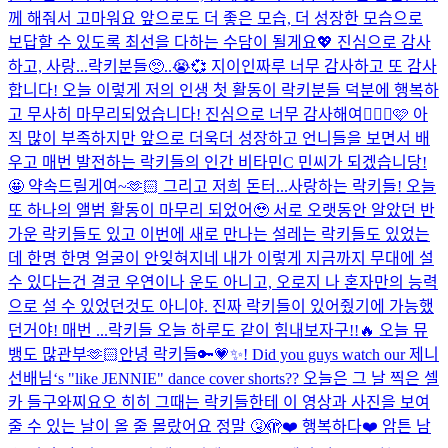
께 해줘서 고마워요 앞으로도 더 좋은 모습, 더 성장한 모습으로
보답할 수 있도록 최선을 다하는 수담이 될게요💖 진심으로 감사
하고, 사랑...
락키분들🥺..😭💞 지이인짜루 너무 감사하고 또 감사
합니다! 오늘 이렇게 저의 인생 첫 활동이 락키분들 덕분에 행복하
고 무사히 마무리되었습니다! 진심으로 너무 감사해여🙇🏻‍♀️🩷 아
직 많이 부족하지만 앞으로 더욱더 성장하고 언니들을 보면서 배
우고 매번 발전하는 락키들의 인간 비타민C 민씨가 되겠습니당!
🤩 약속드릴게여~🫶🏻 그리고 저희 돈터...
사랑하는 락키들! 오늘
또 하나의 앨범 활동이 마무리 되었어🥹 서로 오랫동안 알았던 반
가운 락키들도 있고 이번에 새로 만나는 설레는 락키들도 있었는
데 한명 한명 얼굴이 안잊혀지네 내가 이렇게 지금까지 무대에 설
수 있다는건 결코 우연이나 운도 아니고, 오로지 나 혼자만의 능력
으로 설 수 있었던것도 아니야. 진짜 락키들이 있어줬기에 가능했
던거야! 매번 ...
락키들 오늘 하루도 같이 힘내보자구!!🔥 오늘 뮤
뱅도 많관부🫶🏻
안녕 락키들🔑💗✨! Did you guys watch our 제니
선배님‘s "like JENNIE" dance cover shorts?? 오늘은 그 날 찍은 셀
카 들구와찌요오 히히 그때는 락키들한테 이 영상과 사진을 보여
줄 수 있는 날이 올 줄 몰랐어요 정말 🤧🫣❤️ 행복하다❤️ 암튼 남