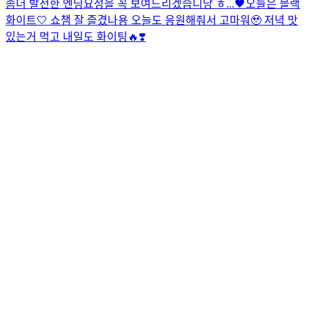
좀더 발전한 엔딩요정을 꼭 보여드리겠습니당 ㅎ...
🖤오늘은 블랙
화이트🤍 쇼챔 잘 즐겼나용 오늘도 응원해줘서 고마워🥹 저녁 맛
있는거 먹고 내일도 화이팅🔥❣️