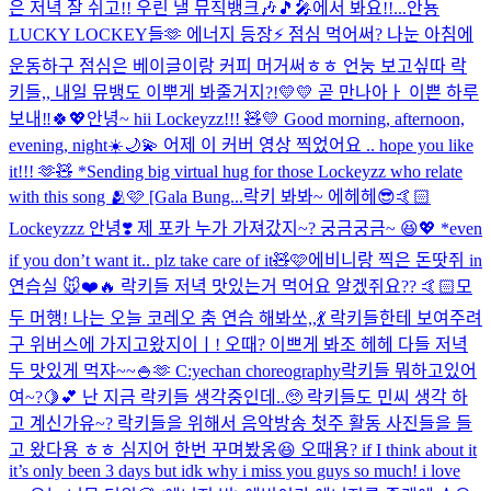
은 저녁 잘 쉬고!! 우린 낼 뮤직뱅크🎶🎵🎤에서 봐요!!...
안뇽
LUCKY LOCKEY들🫶 에너지 등장⚡️ 점심 먹어써? 나눈 아침에
운동하구 점심은 베이글이랑 커피 머거써ㅎㅎ 언눙 보고싶따 락
키들,, 내일 뮤뱅도 이뿌게 봐줄거지?!💛💛 곧 만나아ㅏ 이쁜 하루
보내‼️🍀💖
안녕~ hii Lockeyzz!!! 🧸💛 Good morning, afternoon,
evening, night☀️🌙💫 어제 이 커버 영상 찍었어요 .. hope you like
it!!! 🫶🧸 *Sending big virtual hug for those Lockeyzz who relate
with this song 🫂🩷 [Gala Bung...
락키 봐봐~ 에헤헤😎🤙🏻
Lockeyzzz 안녕❣️ 제 포카 누가 가져갔지~? 궁금궁금~ 😆💖 *even
if you don’t want it.. plz take care of it🧸🩷
에비니랑 찍은 돈땃쥐 in
연습실 🐭❤️🔥 락키들 저녁 맛있는거 먹어요 알겠쥐요?? 🤙🏻
모
두 머행! 나는 오늘 코레오 춤 연습 해봐쏘,,💃 락키들한테 보여주려
구 위버스에 가지고왔지이ㅣ! 오때? 이쁘게 봐조 헤헤 다들 저녁
두 맛있게 먹쟈~~🍚🫶 C:yechan choreography
락키들 뭐하고있어
여~?🍋💕 난 지금 락키들 생각중인데..🥺 락키들도 민씨 생각 하
고 계신가유~? 락키들을 위해서 음악방송 첫주 활동 사진들을 들
고 왔다용 ㅎㅎ 심지어 한번 꾸며봤옹😆 오때용? if I think about it
it’s only been 3 days but idk why i miss you guys so much! i love