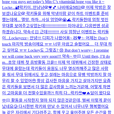
hope you guys get today’s Min C’s vitamin🤗 hope you like it ~
Locke...
🔐락키이..안냥냥🫣💗💕 나비에요👐🏻🫣 어제 막방은 잘
보셨나요오🫣 락키들을 위해 막냉이랑 같이 하트 이벤트를 준비
했는데에... 멸망. 하하...사실 엉엉🫣😭🌊 락키들한테 엄청 멋진
무대를 보여주고싶었는데!!!!!!!!!!!!!!!!! 미아내오..다음번엔 성공
하겠습니다. 약속🤙🏻 근데!!!!!!!!! 사실 엄청난 이벤트는 락키들
이...
Lockeyzzz~ 안녕!!! 디피가 나왔어용~ 🧸💖✨ 어제는 Don’t
touch 마지막 방송이에요 ㅠㅠ 너무 아쉽고 슬펐어요… 더 무대 하
고 싶어요 ㅠㅠ Lockey도 그렇죠? 😢 But don’t worry~ I promise
we will come back very very soon!!! 약속~ 🫶🏻 Until then, I’ll do
m...
흐앙 데뷔 첫 음방활동 끄읕!! 이제 막 데뷔해서 긴장한 상태로
무대에 올랐는데 락키들이 응원도 너무 열심히해주고 많은 사랑
을 줘서 무대 뒤에서도 웃고,설레는 마음으로 뮤뱅 막방까지 잘 마
무리 할 수 있었어🥹 항상 감사한 마음을 가지고 살아가지만 요즘
은 락키들을 보면서 더 많은 감사함을 느끼는거같애. 어떻게 하면
이 고마움을 더 전할수있을까?! 히히 다...
락키🥹❤️🔥담이 왔다요
🫶🏻 활동을 시작한지 얼마 되지 않은것같은데, 벌써 이렇게 끝이
났네요🥲 다시한번 락키와 만날 수 있어서 너무너무 행복했어요
늘 같은 자리에서 기다려주고, 함께 웃고 울어주며 모든 순간을 함