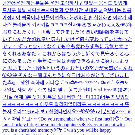
낭??🤔운전 하는분들은 운전 조심하시구 맛있는 음식도 맛있게
드시구 설날 사랑하는사람들과 좋은시간 보내요🫶🏻💗나는 집콕
예정이야 떡국이나 만들어먹을까 해🤭🤭연휴 심심하면 이야기 해
자주 놀러올께 키키키킼ㅋㅋㅋㅋ
잘자💗
めちゃかわええ🥺💗
8年
ぶりにわたくし、再会してきました🥺 長い間距離を空けて
いてなんだか照れ臭い気もしたけど何も変わっていなかった
です。 ずっと会ってなくても今も変わらず私に元気と幸せ
をくれるあなた。 これからはもう少し近くで見守ろうと心
に決めました。 半年に一回は再会できるように努力しよう
と思いました、関係というのもお互いの努力が大事だもんね
🤭🤭🤭 そんな一蘭ほんとうに今日はありがとうございまし
た🙇🏻...
생일 축하해 지니😘 ˖ﾟ*⑅🎂ᴴᴬᴾᴾᵞ ᴮᴵᴿᵀᴴᴰᴬᵞ 🎂⑅*˖ﾟ 오늘도
내일도 사랑 가득 축복 많이 받구 행복한 날이 되길 바래🫶🏻💕✨
(사실 어제 8분 늦게 카톡을 보내버린 접니다🙇🏻‍♀️)
너무 재밌었닼
ㅋㅋㅋㅋㅋㅋㅋㅋ 아무도 말리지않더라구 ㅋㅋㅋㅋㅋㅋㅋㅋ 또
놀자 우리🫶🏻♥️
나 보고싶었다면서요??🤭🤭🤭 (기분탓인가??..ㅎ
ㅎㅎ아님 말고~~~)
Do you remember when we first met??🤭✨ Our
fans Lockey bring me so much happiness🍀 Every moment with
you is a cherished memory🥺🦩 I wish you will be happy