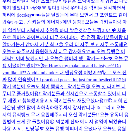
우리 스타일이 약간 초코칩쿠키🍪같은 느낌이었는데 귀엽고 따뜻
하지 않았냐며~🫣🤎🤎 맞다!! 나랑 쭈언니랑 락키들 생각하면서
허리에 (loc)key🔑🔑들을 달았는데 무대 보면서 그 포인트도 같이
봐쥬✨✨고 ...
락키들의 에너지⚡️에빈 등장‼️ 오늘두 락키들이랑 아
침 일찍부터 저녁까지 추억을 마니 쌓은것같은 느낌이야 💝 처음
으로 위버스 라이브까지 너무 조아따아 ,,🥹 점점 락키분들이랑 더
알아가는거 같아서 기분 최고😙 우리 더 자주 보고 자주 소통해요
오늘도 와주셔서,응원해줘서 너무 감사해요🫶🔥 오늘 뮤뱅은 어
때써?! 이미 봤겠지만 나 오늘은 쌩머리 했...
락키~~!!🧸💖 오늘 뮤
뱅 어땠어?? 봤어??🥺✨ How’s my make up and hairstyle?? Do
you like itt?? Andd and andd~ 내 엔딩요정 어땠어??🫣 그 포즈 진
짜 많이 연습했어!! I practiced pose a lot just for uu bestiee🙂‍↕️🫶🏻
락키 덕분에 오늘도 힘이 뿜뿜💪...
락키분들😆 오늘 첫 라이브 너
무너무 즐거웠어용!! 락키분들과 실시간으로 소통할수 있어서 너
무 재밌고 행복했어용ㅎㅎ 락키분들도 재밌으셨나용??🤭 저희 딘
다온닝 생일 많이 축하축하해주셔서 감사합니다 ☺️ 그리고 오늘
저희 뮤직뱅크 무대 응원해주시러 오신 락키분들!! 오늘 유독더 응
원법이 크게 잘 들렸어용😆 덕분에 진짜 에너지 업업이 되었습니
다용 ㅎㅎ ...
안냥🐱🧡 오늘 뮤뱅 히피머리 오땠나🐰 오늘도 응원