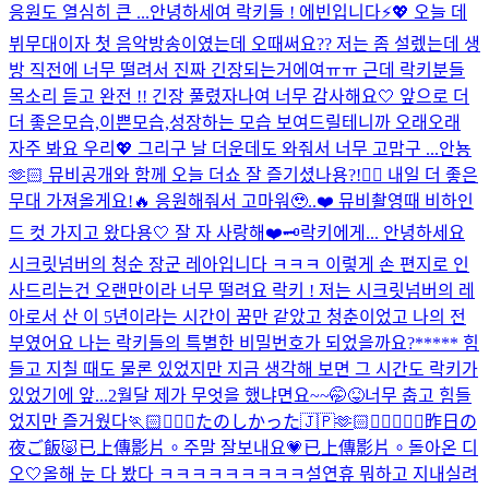
응원도 열심히 큰 ...
안녕하세여 락키들 ! 에빈입니다⚡️💖 오늘 데
뷔무대이자 첫 음악방송이였는데 오때써요?? 저는 좀 설렜는데 생
방 직전에 너무 떨려서 진짜 긴장되는거에여ㅠㅠ 근데 락키분들
목소리 듣고 완전 !! 긴장 풀렸자나여 너무 감사해요🤍 앞으로 더
더 좋은모습,이쁜모습,성장하는 모습 보여드릴테니까 오래오래
자주 봐요 우리💖 그리구 날 더운데도 와줘서 너무 고맙구 ...
안뇽
🫶🏻 뮤비공개와 함께 오늘 더쇼 잘 즐기셨나용?!👌🏻 내일 더 좋은
무대 가져올게요!🔥 응원해줘서 고마워🥹..❤️ 뮤비촬영때 비하인
드 컷 가지고 왔다용🤍 잘 자 사랑해❤️
🗝️락키에게... 안녕하세요
시크릿넘버의 청순 장군 레아입니다 ㅋㅋㅋ 이렇게 손 편지로 인
사드리는건 오랜만이라 너무 떨려요 락키 ! 저는 시크릿넘버의 레
아로서 산 이 5년이라는 시간이 꿈만 같았고 청춘이었고 나의 전
부였어요 나는 락키들의 특별한 비밀번호가 되었을까요?***** 힘
들고 지칠 때도 물론 있었지만 지금 생각해 보면 그 시간도 락키가
있었기에 앞...
2월달 제가 무엇을 했냐면요~~🤭😝
너무 춥고 힘들
었지만 즐거웠다🏃🏻🏃🏻‍♀️
たのしかった🇯🇵🫶🏻👩🏻‍❤️‍👩🏻
昨日の
夜ご飯🐷
已上傳影片。
주말 잘보내요💗
已上傳影片。
돌아온 디
오🤍
올해 눈 다 봤다 ㅋㅋㅋㅋㅋㅋㅋㅋㅋ
설연휴 뭐하고 지내실려