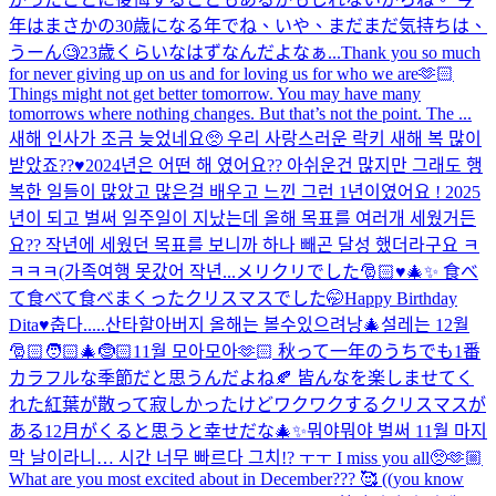
年はまさかの30歳になる年でね、いや、まだまだ気持ちは、
うーん🧐23歳くらいなはずなんだよなぁ...
Thank you so much
for never giving up on us and for loving us for who we are🫶🏻
Things might not get better tomorrow. You may have many
tomorrows where nothing changes. But that’s not the point. The ...
새해 인사가 조금 늦었네요🥺 우리 사랑스러운 락키 새해 복 많이
받았죠??♥️2024년은 어떤 해 였어요?? 아쉬운건 많지만 그래도 행
복한 일들이 많았고 많은걸 배우고 느낀 그런 1년이였어요 ! 2025
년이 되고 벌써 일주일이 지났는데 올해 목표를 여러개 세웠거든
요?? 작년에 세웠던 목표를 보니까 하나 빼곤 달성 했더라구요 ㅋ
ㅋㅋㅋ(가족여행 못갔어 작년...
メリクリでした🎅🏻♥️🎄✨ 食べ
て食べて食べまくったクリスマスでした🤭
Happy Birthday
Dita♥️
춥다.....
산타할아버지 올해는 볼수있으려낭🎄
설레는 12월
🎅🏻🧑🏻‍🎄🤶🏻
11월 모아모아🫶🏻 秋って一年のうちでも1番
カラフルな季節だと思うんだよね🍂 皆んなを楽しませてく
れた紅葉が散って寂しかったけどワクワクするクリスマスが
ある12月がくると思うと幸せだな🎄✨
뭐야뭐야 벌써 11월 마지
막 날이라니… 시간 너무 빠르다 그치!? ㅜㅜ I miss you all🥺🫶🏼
What are you most excited about in December??? 🥰 ((you know