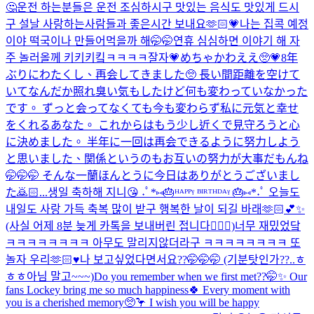
🤔운전 하는분들은 운전 조심하시구 맛있는 음식도 맛있게 드시
구 설날 사랑하는사람들과 좋은시간 보내요🫶🏻💗나는 집콕 예정
이야 떡국이나 만들어먹을까 해🤭🤭연휴 심심하면 이야기 해 자
주 놀러올께 키키키킼ㅋㅋㅋㅋ
잘자💗
めちゃかわええ🥺💗
8年
ぶりにわたくし、再会してきました🥺 長い間距離を空けて
いてなんだか照れ臭い気もしたけど何も変わっていなかった
です。 ずっと会ってなくても今も変わらず私に元気と幸せ
をくれるあなた。 これからはもう少し近くで見守ろうと心
に決めました。 半年に一回は再会できるように努力しよう
と思いました、関係というのもお互いの努力が大事だもんね
🤭🤭🤭 そんな一蘭ほんとうに今日はありがとうございまし
た🙇🏻...
생일 축하해 지니😘 ˖ﾟ*⑅🎂ᴴᴬᴾᴾᵞ ᴮᴵᴿᵀᴴᴰᴬᵞ 🎂⑅*˖ﾟ 오늘도
내일도 사랑 가득 축복 많이 받구 행복한 날이 되길 바래🫶🏻💕✨
(사실 어제 8분 늦게 카톡을 보내버린 접니다🙇🏻‍♀️)
너무 재밌었닼
ㅋㅋㅋㅋㅋㅋㅋㅋ 아무도 말리지않더라구 ㅋㅋㅋㅋㅋㅋㅋㅋ 또
놀자 우리🫶🏻♥️
나 보고싶었다면서요??🤭🤭🤭 (기분탓인가??..ㅎ
ㅎㅎ아님 말고~~~)
Do you remember when we first met??🤭✨ Our
fans Lockey bring me so much happiness🍀 Every moment with
you is a cherished memory🥺🦩 I wish you will be happy