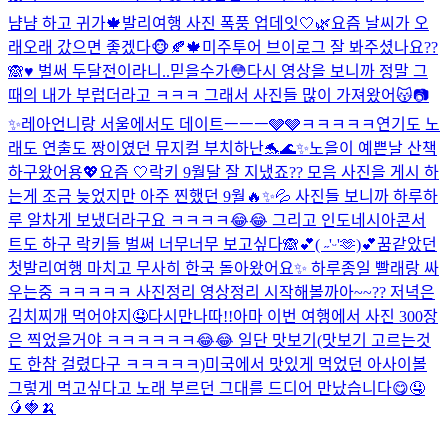
냠냠 하고 귀가🍁
발리여행 사진 폭풍 업데잇🤍🌿
요즘 날씨가 오
래오래 갔으면 좋겠다🐵🍂🍁
미주투어 브이로그 잘 봐주셨나요??
🙈♥️ 벌써 두달전이라니..믿을수가😳다시 영상을 보니까 정말 그
때의 내가 부럽더라고 ㅋㅋㅋ 그래서 사진들 많이 가져왔어😽📷
✨
레아언니랑 서울에서도 데이트ㅡㅡㅡ🩶🩶ㅋㅋㅋㅋㅋ
연기도 노
래도 연출도 짱이였던 뮤지컬 부치하난🐬🌊✨
노을이 예쁜날 산책
하구왔어용💖
요즘 🤍
락키 9월달 잘 지냈죠?? 모음 사진을 게시 하
는게 조금 늦었지만 아주 찐했던 9월🔥✨💦 사진들 보니까 하루하
루 알차게 보냈더라구요 ㅋㅋㅋㅋ😂😂 그리고 인도네시아콘서
트도 하구 락키들 벌써 너무너무 보고싶다🙈💕
( ˶'ᵕ'🫶)💕
꿈같았던
첫발리여행 마치고 무사히 한국 돌아왔어요✨ 하루종일 빨래랑 싸
우는중 ㅋㅋㅋㅋㅋ 사진정리 영상정리 시작해볼까아~~?? 저녁은
김치찌개 먹어야지🤤
다시만나따!!
아마 이번 여행에서 사진 300장
은 찍었을거야 ㅋㅋㅋㅋㅋㅋ😂😂 일단 맛보기(맛보기 고르는것
도 한참 걸렸다구 ㅋㅋㅋㅋㅋ)
미국에서 맛있게 먹었던 아사이볼
그렇게 먹고싶다고 노래 부르던 그대를 드디어 만났습니다😋🤤
🥭🍓🍌