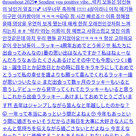
throughout 2025♥️ Sending you positive vibe...
락키 오늘은 당신들
의 날인거 알죠??💕 너무너무 축하해 !!!!!! 4살이라니 아직 애기들
이구만 아카짱이야 ㅋㅋㅋㅋ🤭🤭 참 시간 빠르죠?? 이름 정해졌
을때 영상을 우연히 보게 됐는데 왜케 한참 오래전인것처럼 느껴
지는지 ㅎㅎ ”락키“라는 이름이 참 예쁘고 사랑스럽고 멋진 이름
인것같은데 마치 우리 팬들 같지않아요??ㅋㅋㅋㅋ 항상 고마워요
같이 웃는날들이 ...
ラッキー4周年おめでとう㊗️🎈🎊 私たちに
出会ってみんなの1番の思い出はなんですか？私はねぇーな
んだろうなぁ🤔 たくさんあるけどその中でも今思いつく1番
は、誕生日とか記念日とかの時に目をキラキラにしておめで
とうって私の幸せを誰よりも願って喜んでくれるラッキー達
が思いついたな☺️ まだ出会って数ヶ月のラッキーもいると
思うしデビューから見守ってくれてたラッキーもいると思う
しこれから出会うラッキー...
あけましておめでとうございま
す⛩ 去年はジャンプしながら皆んなと年越ししたのかな？
🤭 一年って本当にあっという間だよねぇ🥺 今年もあっとい
う間に過ぎちゃいそうだからさ毎日を大事に大好きな人にち
ゃんと気持ちを伝えながら過ごさないとだよねっ 今言えな
かったことに後悔することもあるかもしれないからね。 今