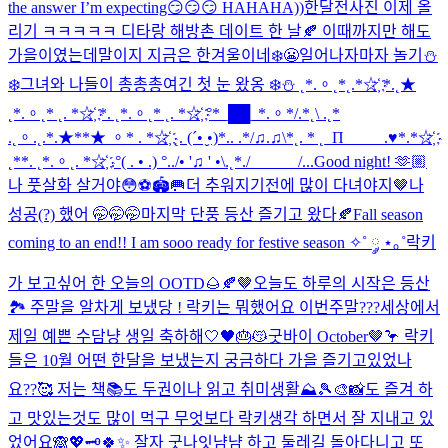
the answer I’m expecting😏😏😏 HAHAHA))
한달전사진 이제 올
리기 ㅋㅋㅋㅋㅋ 디타랑 해방촌 데이트 한 날🍂 이때까지만 해도
가을이였는데말이지 지금은 한겨울이네❄️😬
일어나자마자 놀기⛄
❄️
그녀와 나들이 총총총
여긴 첫 눈 왔옹 ❄️⛄️ ˛*.。˛*˛.*☆҉ *.˛★
˛*.。˛* ˛. *☆҉ *. ˛*.。˛* ˛. *☆҉ °*_██_*.。*/.*˛\ .˛*
.˛。.˛.*.★**★ 。* . *☆҉ ˛. (´• ̮•)*.. .*/♫.♫\*˛. * ˛_Π_____.♥*.*☆҉
˛**. ˛*.。˛. *☆҉ .°( . • .) °../• '♫ ' •\.˛*./______/...
Good night! 🫶🏼
나 풋살화 살거야😳⚽️🏟️🥅
더 추워지기전에 많이 다녀야지🤎
나
성공(?) 했어 🤭🤭🤭
마지막 단풍 등산 즐기고 왔다🍂
Fall season
coming to an end!! I am sooo ready for festive season ✧˚ ༘ ⋆｡˚
락키
가 보고싶어 한 오늘의 OOTD🌰🍂🤎
오늘도 하루의 시작은 등산
🏞️ 주말을 알차게 보냈당 ! 락키는 뭐했어요 이번주말???
세상에서
제일 예쁜 수담냥 생일 축하해🤍🖤🎂😽
굿바이 October🤎🦩 락키
들은 10월 어떤 한달을 보냈는지 궁금하다 가을 즐기고있었나
요??🥰 저는 책📚도 두권이나 읽고 취미생활⛰️🎾🎨📸도 즐겨 하
고 맛있는것도 많이 먹구 무엇보다 락키생각 하면서 잘 지내고 있
었어요🙈💖🗝️
🍀✨ 잘자 굿나잇
냠냠 하고 둘레길 돌아다니고 또