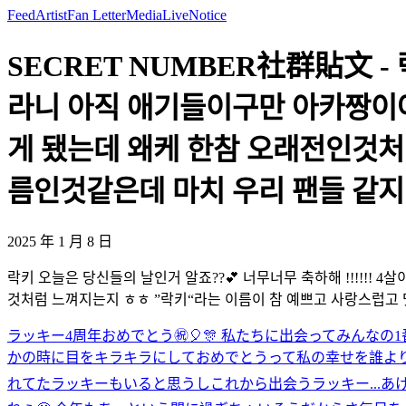
Feed
Artist
Fan Letter
Media
Live
Notice
SECRET NUMBER社群貼文 - 
라니 아직 애기들이구만 아카짱이야
게 됐는데 왜케 한참 오래전인것처
름인것같은데 마치 우리 팬들 같
2025 年 1 月 8 日
락키 오늘은 당신들의 날인거 알죠??💕 너무너무 축하해 !!!!!!
것처럼 느껴지는지 ㅎㅎ ”락키“라는 이름이 참 예쁘고 사랑스럽고
ラッキー4周年おめでとう㊗️🎈🎊 私たちに出会ってみん
かの時に目をキラキラにしておめでとうって私の幸せを誰より
れてたラッキーもいると思うしこれから出会うラッキー...
あ