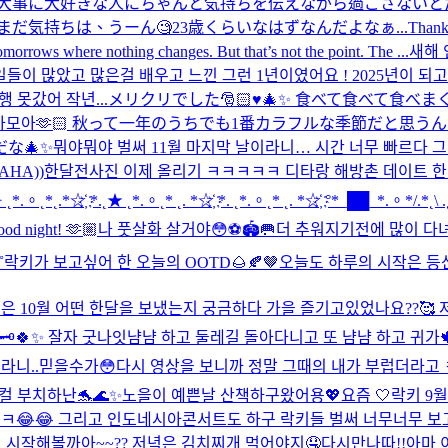
を大事に大好きな人にちゃんと気持ちを伝えながら過ごさないと
だ気持ちは、うーん🧐23歳くらいなはずなんだよなぁ...
Thank 
orrows where nothing changes. But that’s not the point. The ...
새해 
한 일들이 많았고 많은걸 배우고 느낀 그런 1년이였어요 ! 2025년이
 못갔어 작년...
メリクリでした🎅🏻♥️🎄✨ 食べて食べて食べ
모아모아🫶🏻 秋って一年のうちでも1番カラフルな季節だと思
な🎄✨
뭐야뭐야 벌써 11월 마지막 날이라니… 시간 너무 빠르다 그치!? ㅜㅜ I mis
HAHA))
한달전사진 이제 올리기 ㅋㅋㅋㅋㅋ 디타랑 해방촌 데이트 한
。˛*˛.*☆҉ *.˛★ ˛*.。˛* ˛. *☆҉ *. ˛*.。˛* ˛. *☆҉ °*_██_*.。*/.*˛\ .˛* .
od night! 🫶🏼
나 풋살화 살거야😳⚽️🏟️🥅
더 추워지기전에 많이 다
˚
락키가 보고싶어 한 오늘의 OOTD🌰🍂🤎
오늘도 하루의 시작은 등산
락키들은 10월 어떤 한달을 보냈는지 궁금하다 가을 즐기고있었나요??🥰
️
🍀✨ 잘자 굿나잇
냠냠 하고 둘레길 돌아다니고 또 냠냠 하고 귀가
이라니..믿을수가😳다시 영상을 보니까 정말 그때의 내가 부럽더라고 
컬 부치하난🐬🌊✨
노을이 예쁜날 산책하구왔어용💖
요즘 🤍
락키 9
ㅋㅋ😂😂 그리고 인도네시아콘서트도 하구 락키들 벌써 너무너무 보고
시작해볼까아~~?? 저녁은 김치찌개 먹어야지🤤
다시만나따!!
아마 