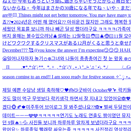
ねぇ🥺 今年もあっという間に過ぎちゃいそうだからさ毎日
ないからね。 今年はまさかの30歳になる年でね、いや、まだま
are🫶🏻 Things might not get better tomorrow. You may have many tom
죠??♥️2024년은 어떤 해 였어요?? 아쉬운건 많지만 그래도 행복
세웠던 목표를 보니까 하나 빼곤 달성 했더라구요 ㅋㅋㅋㅋ(가족여행
버지 올해는 볼수있으려낭🎄
설레는 12월🎅🏻🧑🏻‍🎄🤶🏻
11월 
けどワクワクするクリスマスがある12月がくると思うと幸せだ
December??? 🥰 ((you know the answer I’m expecting😏😏😏 HA
😬
일어나자마자 놀기⛄❄️
그녀와 나들이 총총총
여긴 첫 눈 왔옹 ❄️⛄️ ˛*.
˛_Π_____.♥*.*☆҉ ˛**. ˛*.。˛. *☆҉ .°( . • .) °../• '♫ ' •\.˛*./______/...
Go
season coming to an end!! I am sooo ready for festive season ✧˚ ༘ ⋆｡
제일 예쁜 수담냥 생일 축하해🤍🖤🎂😽
굿바이 October🤎🦩 
것도 많이 먹구 무엇보다 락키생각 하면서 잘 지내고 있었어요🙈💖
겠다🐵🍂🍁
미주투어 브이로그 잘 봐주셨나요??🙈♥️ 벌써 두달전
데이트ㅡㅡㅡ🩶🩶ㅋㅋㅋㅋㅋ
연기도 노래도 연출도 짱이였던 뮤지
던 9월🔥✨💦 사진들 보니까 하루하루 알차게 보냈더라구요 ㅋㅋ
왔어요✨ 하루종일 빨래랑 싸우는중 ㅋㅋㅋㅋㅋ 사진정리 영상정리 