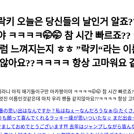
락키 오늘은 당신들의 날인거 알죠??💕
 ㅋㅋㅋㅋ🤭🤭 참 시간 빠르죠??
럼 느껴지는지 ㅎㅎ ”락키“라는 이
지않아요??ㅋㅋㅋㅋ 항상 고마워요 
 4살이라니 아직 애기들이구만 아카짱이야 ㅋㅋㅋㅋ🤭🤭 참 시간 빠르
 멋진 이름인것같은데 마치 우리 팬들 같지않아요??ㅋㅋㅋㅋ 항상 
なの1番の思い出はなんですか？私はねぇーなんだろうなぁ🤔 た
も願って喜んでくれるラッキー達が思いついたな☺️ まだ出
けましておめでとうございます⛩ 去年はジャンプしながら皆んな