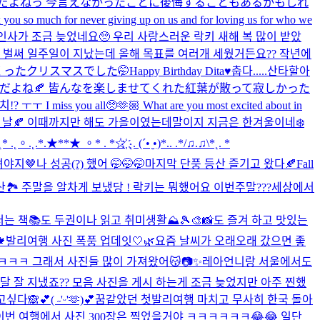
だよねっ 今言えなかったことに後悔することもあるかもしれ
you so much for never giving up on us and for loving us for who we
인사가 조금 늦었네요🥺 우리 사랑스러운 락키 새해 복 많이 받았
 되고 벌써 일주일이 지났는데 올해 목표를 여러개 세웠거든요?? 작년에
まくったクリスマスでした🤭
Happy Birthday Dita♥️
춥다.....
산타할아
うんだよね🍂 皆んなを楽しませてくれた紅葉が散って寂しかった
s you all🥺🫶🏼 What are you most excited about in
 날🍂 이때까지만 해도 가을이였는데말이지 지금은 한겨울이네❄️
˛。.˛.*.★**★ 。* . *☆҉ ˛. (´• ̮•)*.. .*/♫.♫\*˛. *
녀야지🤎
나 성공(?) 했어 🤭🤭🤭
마지막 단풍 등산 즐기고 왔다🍂
Fall
🏞️ 주말을 알차게 보냈당 ! 락키는 뭐했어요 이번주말???
세상에서
 저는 책📚도 두권이나 읽고 취미생활⛰️🎾🎨📸도 즐겨 하고 맛있는

발리여행 사진 폭풍 업데잇🤍🌿
요즘 날씨가 오래오래 갔으면 좋
ㅋㅋㅋ 그래서 사진들 많이 가져왔어😽📷✨
레아언니랑 서울에서도
월달 잘 지냈죠?? 모음 사진을 게시 하는게 조금 늦었지만 아주 찐했
싶다🙈💕
( ˶'ᵕ'🫶)💕
꿈같았던 첫발리여행 마치고 무사히 한국 돌아
이번 여행에서 사진 300장은 찍었을거야 ㅋㅋㅋㅋㅋㅋ😂😂 일단