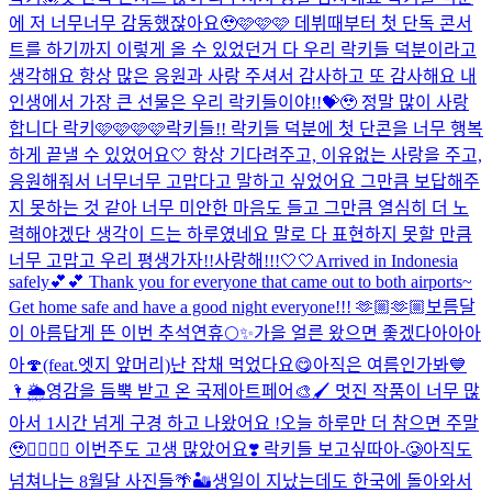
에 저 너무너무 감동했잖아요🥹🩷🩷🩷 데뷔때부터 첫 단독 콘서
트를 하기까지 이렇게 올 수 있었던거 다 우리 락키들 덕분이라고
생각해요 항상 많은 응원과 사랑 주셔서 감사하고 또 감사해요 내
인생에서 가장 큰 선물은 우리 락키들이야!!💝🥹 정말 많이 사랑
합니다 락키🩷🩷🩷🩷
락키들!! 락키들 덕분에 첫 단콘을 너무 행복
하게 끝낼 수 있었어요🤍 항상 기다려주고, 이유없는 사랑을 주고,
응원해줘서 너무너무 고맙다고 말하고 싶었어요 그만큼 보답해주
지 못하는 것 같아 너무 미안한 마음도 들고 그만큼 열심히 더 노
력해야겠단 생각이 드는 하루였네요 말로 다 표현하지 못할 만큼
너무 고맙고 우리 평생가자!!사랑해!!!🤍🤍
Arrived in Indonesia
safely💕💕 Thank you for everyone that came out to both airports~
Get home safe and have a good night everyone!!! 🫶🏼🫶🏼
보름달
이 아름답게 뜬 이번 추석연휴🌕✨
가을 얼른 왔으면 좋겠다아아아
아🍄(feat.엣지 앞머리)
난 잡채 먹었다요😋
아직은 여름인가봐💙
🌂🌦️
영감을 듬뿍 받고 온 국제아트페어🎨🖌️ 멋진 작품이 너무 많
아서 1시간 넘게 구경 하고 나왔어요 !
오늘 하루만 더 참으면 주말
🥹❤️‍🔥❤️‍🔥 이번주도 고생 많았어요❣️ 락키들 보고싶따아-🥲
아직도
넘쳐나는 8월달 사진들🌴🏜️
생일이 지났는데도 한국에 돌아와서