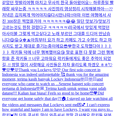
같았던 첫발리여행 마치고 무사히 한국 돌아왔어요✨ 하루종일 빨
래랑 싸우는중 ㅋㅋㅋㅋㅋ 사진정리 영상정리 시작해볼까아~~??
저녁은 김치찌개 먹어야지🤤
다시만나따!!
아마 이번 여행에서 사
진 300장은 찍었을거야 ㅋㅋㅋㅋㅋㅋ😂😂 일단 맛보기(맛보기
고르는것도 한참 걸렸다구 ㅋㅋㅋㅋㅋ)
미국에서 맛있게 먹었던
아사이볼 그렇게 먹고싶다고 노래 부르던 그대를 드디어 만났습
니다😋🤤🥭🍓🍌
아침부터 요가 하고 카페도 가고 수영도 하고 마
사지도 받고 제대로 즐기는중이에요😎💙
한국 도착했다아ㅏㅏㅏ
ㅏㅏ 락키들 덕에 너무 행복했어요😘 말로 표현 다 못할 그런 행복
함을 준 락키들 !! 너무 고마워요 락키들에게도 좋은 추억이 되었
길,,!! 정말 많이 사랑해요 사진들은 차차 올리도록 하겠오 ㅎㅎ💘
🧡🩷🧡🩷
Thank you Lockeys 🩷🩷 Our first solo concert in
Indonesia was indeed unforgettable 🥰 thank you for the amazing
moment, terima kasih banyak Lockey Indonesia🫶🏻🫶🏻and
everyone who came to watch us ...
Seneng banget solo concert
pertama di Indonesia🫶🏼 Terima kasih untuk semua yang udah
datang!!! Kalian luar biasa! Feels so good to be home🥹💖
Did
everyone get home safely that day??🏠 I stayed up late watching all
the videos and messages that Lockeys sent me💌💕 I can't express
how grateful and happy I am to have Lockeys, I want you guys to...
락키💓첫 단독 콘서트 많이 와주셔서 정말 감사해요 락키들 덕분