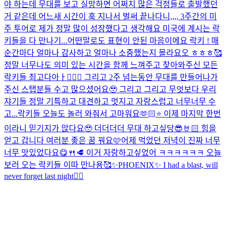
야 하는데 무대를 보고 실망하면 어쩌지 많은 걱정들로 출발했던
거 같은데 어느새 시간이 훅 지나서 벌써 끝나다니,,,, 3주간의 미
주 투어로 제가 정말 많이 성장했다고 생각해요 미국에 계시는 락
키들을 다 만나기...
어떤말로도 표현이 안된 마음이에요 락키 ! 매
순간마다 얼마나 감사하고 얼마나 소중했는지 몰라요오 ㅎㅎㅎ🥰
정말 너무나도 의미 있는 시간을 함께 느껴주고 찾아와주신 모든
락키들 최고다아ㅏ👍🏻✨ 그리고 2주 넘는동안 무대를 만들어나가
주신 스탭분들 수고 많으셨어요🥹 그리고 그리고 무엇보다 우리
쟈기들 정말 기특하고 대견하고 멋지고 자랑스럽고 너무너무 수
고...
락키들 오늘도 놀러 와줘서 고마워요🫶🏻⭐️ 이제 마지막 한번
이라니 믿기지가 않다요🥹 더더더더 무대 하고싶당😎🤘🏻 힘을
얻고 갑니다 여러분 좋은 꿈 꿔요🩷
어제 먹었던 저녁이 진짜 너무
너무 맛있었다요😋🍴🥩 이거 자랑하고싶었어 ㅋㅋㅋㅋㅋㅋ 오늘
보러 오는 락키들 이따 만나용🥰
✨PHOENIX✨ I had a blast, will
never forget last night❤️‍🔥