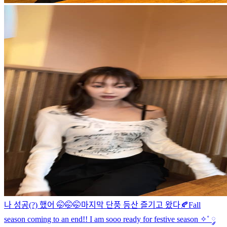
나 성공(?) 했어 🤭🤭🤭
마지막 단풍 등산 즐기고 왔다🍂
Fall
season coming to an end!! I am sooo ready for festive season ✧˚ ༘