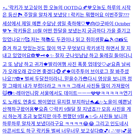
⋆｡˚
락키가 보고싶어 한 오늘의 OOTD🌰🍂🤎
오늘도 하루의 시작
은 등산🏞️ 주말을 알차게 보냈당 ! 락키는 뭐했어요 이번주말???
세상에서 제일 예쁜 수담냥 생일 축하해🤍🖤🎂😽
굿바이 October
🤎🦩 락키들은 10월 어떤 한달을 보냈는지 궁금하다 가을 즐기고
있었나요??🥰 저는 책📚도 두권이나 읽고 취미생활⛰️🎾🎨📸도
즐겨 하고 맛있는것도 많이 먹구 무엇보다 락키생각 하면서 잘 지
내고 있었어요🙈💖🗝️
🍀✨ 잘자 굿나잇
냠냠 하고 둘레길 돌아다니
고 또 냠냠 하고 귀가🍁
발리여행 사진 폭풍 업데잇🤍🌿
요즘 날씨
가 오래오래 갔으면 좋겠다🐵🍂🍁
미주투어 브이로그 잘 봐주셨
나요??🙈♥️ 벌써 두달전이라니..믿을수가😳다시 영상을 보니까 정
말 그때의 내가 부럽더라고 ㅋㅋㅋ 그래서 사진들 많이 가져왔어
😽📷✨
레아언니랑 서울에서도 데이트ㅡㅡㅡ🩶🩶ㅋㅋㅋㅋㅋ
연기
도 노래도 연출도 짱이였던 뮤지컬 부치하난🐬🌊✨
노을이 예쁜날
산책하구왔어용💖
요즘 🤍
락키 9월달 잘 지냈죠?? 모음 사진을 게
시 하는게 조금 늦었지만 아주 찐했던 9월🔥✨💦 사진들 보니까
하루하루 알차게 보냈더라구요 ㅋㅋㅋㅋ😂😂 그리고 인도네시
아콘서트도 하구 락키들 벌써 너무너무 보고싶다🙈💕
( ˶'ᵕ'🫶)💕
꿈