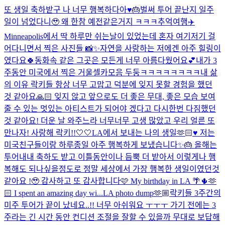
또 생일 축하받구 나 너무 행복하다아♥️🎂
벌써 투어 끝난지 일주
일이 넘었다니🥹 왜 한참 예전같은거지 ㅋㅋㅋ추억여행✈️
Minneapolis에서 딱 하루만 쉬는날이 있었는데 혼자 여기저기 걸
어다니면서 찍은 사진들 📸✨자연을 사랑하는 저에겐 아주 힐링이
였다요🍀동화속 같은 그곳은 모든게 너무 아름다웠어요💕
내가 3
주동안 미국에서 찍은 거울셀카모음 두둥ㅋㅋㅋㅋㅋㅋㅋㅋ
내 삶
의 이유 락키들 항상 너무 고맙고 덕분에 잊지 못할 경험을 했던
것 같아요🙏🏻 잊지 않고 앞으로도 더 좋은 무대, 좋은 모습 보여
줄 수 있는 멋있는 아티스트가 되어야 겠다고 다시한번 다짐했던
것 같아요! 더운 날 와주느라 너무너무 고생 많았고 우리 얼른 또
만나자! 사랑해 락키!!🤍🤍
LA에서 보내는 나의 생일🫶🏻♥️ 저는
미국친구들이랑 하루종일 아주 행복하게 보냈습니다✨🎂 올해는
투어내내 축하도 받고 이틀동안이나 듬뿍 더 받아서 이렇게나 행
복해도 되나싶을정도로 정말 세상에서 가장 행복한 생일이였던것
같아요 !🥹 감사하고 또 감사합니다🩷 My birthday in LA 🌴🌵🫶
🏻 I spent an amazing day wi...
LA photo dump🫶🏼
락키들 3주간의
미주 투어가 끝이 났네요..!! 너무 아쉬워요 ㅜㅜㅜ 가기 전에는 3
주라는 긴 시간 동안 컨디션 조절을 잘할 수 있을까 무대로 보답해