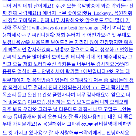
디어 저의 데뷔 날이에요!! 🥳🎉 오늘 음악방송에 와준 락키들~ 진
짜 진짜 사랑해요!!! 에너지 너무 좋아요!💖💫 Lockeyy.. 응원해줘
서 정말 고마워요.. 진짜 너무 사랑해요💖 앞으로도 무대 많이 기
대해 주세요! I will always do my bestt for you gu...
락키 여러분 안
뇽하세용~~ 민씨입니당🤭 저희 돈터치 곡 어떤가요~? 첫 무대도
보셨나용??😆 처음으로 보여드리는 자리라 많이 긴장했지만 예쁘
게 봐주시면 감사하겠습니당🥺🩷 앞으로 더욱더 성장하고 멋있는
민씨의 모습을 많이많이 보여드릴 테니까 기대 꼭! 해주세용🤩 그
리고 오늘 저희 보러와주신 락키분들 너무너무 감사해요🥹🫶🏻
응원도 열심히 큰 ...
안녕하세여 락키들 ! 에빈입니다⚡️💖 오늘 데
뷔무대이자 첫 음악방송이였는데 오때써요?? 저는 좀 설렜는데 생
방 직전에 너무 떨려서 진짜 긴장되는거에여ㅠㅠ 근데 락키분들
목소리 듣고 완전 !! 긴장 풀렸자나여 너무 감사해요🤍 앞으로 더
더 좋은모습,이쁜모습,성장하는 모습 보여드릴테니까 오래오래
자주 봐요 우리💖 그리구 날 더운데도 와줘서 너무 고맙구 ...
안뇽
🫶🏻 뮤비공개와 함께 오늘 더쇼 잘 즐기셨나용?!👌🏻 내일 더 좋은
무대 가져올게요!🔥 응원해줘서 고마워🥹..❤️ 뮤비촬영때 비하인
드 컷 가지고 왔다용🤍 잘 자 사랑해❤️
🗝️락키에게... 안녕하세요