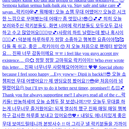
baru dapet kabar klo tadi ada gempa di Jakarta dan sekitarnya… 🥺
Semoga kalian semua baik-baik aja ya. Stay safe and take care 💕
sayan...
락키이🫣💕 뭐해애? 오늘 쇼챔 무대 어땠어?? 오늘은 시크
한 느낌으로 꾸며봤는데 어때?? 좀 멋있나?😎😏💕💕 히히 오늘
보러와주신 락키분들도, 화면 너머에 락키분들도 모두모두 감사
하고 수고 많았어요🙆🏻‍♀️🩷💕(사랑의 하트 날렸는데 봤나 혹시이
🧏🏻‍♀️💕) 덕분에 하루하루가 정말 소중하고 행복한 요즘이야🥰🥰
다들 푹 쉬고, 좋은 ...
락키이이 🥺 저 오늘 처음으로 팬레터 받았어
요… 진짜 너무 감동이에요 ㅠㅠ i feel like you guys accept my
existence… ☹️💞 정말 정말 고마워요 락키이이!! Who ever wrote
this letter… 진짜 너무너무 사랑해요어어어!!! 💖💖 Special photo
because I feel sooo happy ...
Eyy yoww~ Dipii is backk!!😎 오늘 쇼
챔피언 무대 어땠어요?? 제 엔딩요정 봤어요??😳🫣 처음이라 넘
떨렸어요🫠 but i’ll try to do it better next timee, promisee!! 💪🏻💕
Thank you for always supporting me!! I always read all of the c...
락
키들! 안뇽하세여 오늘 쇼챔두 잘 보셨나여??💛 오늘두 무대를 하
는게 너무너무 즐거웠어요! 되게 열심히 했구 진짜 매일 매일 행복
하구 감사한 하루를 보내고 있어요🥹💖⚡️ 내일도 에너지있게 좋은
무대 보여드릴테니까 본방사수 !! 아 그리구 낼 락키분들을 가까이