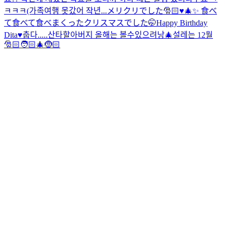
ㅋㅋㅋ(가족여행 못갔어 작년...
メリクリでした🎅🏻♥️🎄✨ 食べ
て食べて食べまくったクリスマスでした🤭
Happy Birthday
Dita♥️
춥다.....
산타할아버지 올해는 볼수있으려낭🎄
설레는 12월
🎅🏻🧑🏻‍🎄🤶🏻