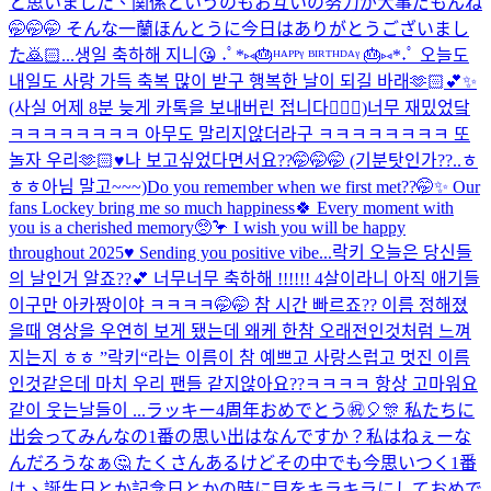
と思いました、関係というのもお互いの努力が大事だもんね
🤭🤭🤭 そんな一蘭ほんとうに今日はありがとうございまし
た🙇🏻...
생일 축하해 지니😘 ˖ﾟ*⑅🎂ᴴᴬᴾᴾᵞ ᴮᴵᴿᵀᴴᴰᴬᵞ 🎂⑅*˖ﾟ 오늘도
내일도 사랑 가득 축복 많이 받구 행복한 날이 되길 바래🫶🏻💕✨
(사실 어제 8분 늦게 카톡을 보내버린 접니다🙇🏻‍♀️)
너무 재밌었닼
ㅋㅋㅋㅋㅋㅋㅋㅋ 아무도 말리지않더라구 ㅋㅋㅋㅋㅋㅋㅋㅋ 또
놀자 우리🫶🏻♥️
나 보고싶었다면서요??🤭🤭🤭 (기분탓인가??..ㅎ
ㅎㅎ아님 말고~~~)
Do you remember when we first met??🤭✨ Our
fans Lockey bring me so much happiness🍀 Every moment with
you is a cherished memory🥺🦩 I wish you will be happy
throughout 2025♥️ Sending you positive vibe...
락키 오늘은 당신들
의 날인거 알죠??💕 너무너무 축하해 !!!!!! 4살이라니 아직 애기들
이구만 아카짱이야 ㅋㅋㅋㅋ🤭🤭 참 시간 빠르죠?? 이름 정해졌
을때 영상을 우연히 보게 됐는데 왜케 한참 오래전인것처럼 느껴
지는지 ㅎㅎ ”락키“라는 이름이 참 예쁘고 사랑스럽고 멋진 이름
인것같은데 마치 우리 팬들 같지않아요??ㅋㅋㅋㅋ 항상 고마워요
같이 웃는날들이 ...
ラッキー4周年おめでとう㊗️🎈🎊 私たちに
出会ってみんなの1番の思い出はなんですか？私はねぇーな
んだろうなぁ🤔 たくさんあるけどその中でも今思いつく1番
は、誕生日とか記念日とかの時に目をキラキラにしておめで