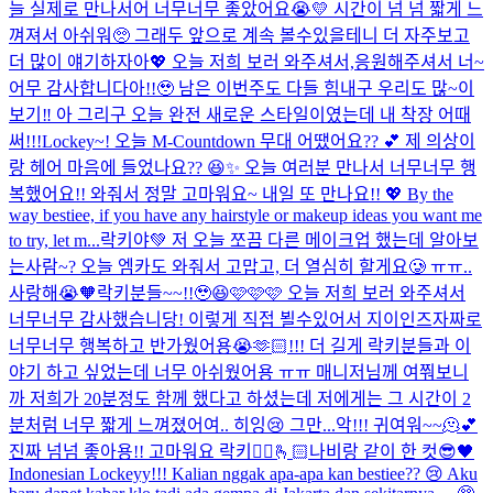
늘 실제로 만나서어 너무너무 좋았어요😭💛 시간이 넘 넘 짧게 느
껴져서 아쉬워🥺 그래두 앞으로 계속 볼수있을테니 더 자주보고
더 많이 얘기하자아💖 오늘 저희 보러 와주셔서,응원해주셔서 너~
어무 감사합니다아!!🥹 남은 이번주도 다들 힘내구 우리도 많~이
보기‼️ 아 그리구 오늘 완전 새로운 스타일이였는데 내 착장 어때
써!!!
Lockey~! 오늘 M-Countdown 무대 어땠어요?? 💕 제 의상이
랑 헤어 마음에 들었나요?? 😆✨ 오늘 여러분 만나서 너무너무 행
복했어요!! 와줘서 정말 고마워요~ 내일 또 만나요!! 💖 By the
way bestiee, if you have any hairstyle or makeup ideas you want me
to try, let m...
락키야💚 저 오늘 쪼끔 다른 메이크업 했는데 알아보
는사람~? 오늘 엠카도 와줘서 고맙고, 더 열심히 할게요🥲 ㅠㅠ..
사랑해😭🧡
락키분들~~!!🥹😆🩷🩷🩷 오늘 저희 보러 와주셔서
너무너무 감사했습니당! 이렇게 직접 뵐수있어서 지이인즈자짜로
너무너무 행복하고 반가웠어용😭🫶🏻!!! 더 길게 락키분들과 이
야기 하고 싶었는데 너무 아쉬웠어용 ㅠㅠ 매니저님께 여쭤보니
까 저희가 20분정도 함께 했다고 하셨는데 저에게는 그 시간이 2
분처럼 너무 짧게 느껴졌어여.. 히잉😢 그만...
악!!! 귀여워~~🫠💕
진짜 넘넘 좋아용!! 고마워요 락키🙂‍↔️🫰🏻
나비랑 같이 한 컷😎🖤
Indonesian Lockeyy!!! Kalian nggak apa-apa kan bestiee?? 😢 Aku