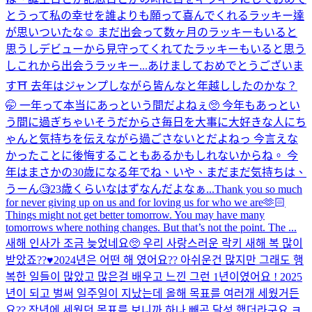
とうって私の幸せを誰よりも願って喜んでくれるラッキー達
が思いついたな☺️ まだ出会って数ヶ月のラッキーもいると
思うしデビューから見守ってくれてたラッキーもいると思う
しこれから出会うラッキー...
あけましておめでとうございま
す⛩ 去年はジャンプしながら皆んなと年越ししたのかな？
🤭 一年って本当にあっという間だよねぇ🥺 今年もあっとい
う間に過ぎちゃいそうだからさ毎日を大事に大好きな人にち
ゃんと気持ちを伝えながら過ごさないとだよねっ 今言えな
かったことに後悔することもあるかもしれないからね。 今
年はまさかの30歳になる年でね、いや、まだまだ気持ちは、
うーん🧐23歳くらいなはずなんだよなぁ...
Thank you so much
for never giving up on us and for loving us for who we are🫶🏻
Things might not get better tomorrow. You may have many
tomorrows where nothing changes. But that’s not the point. The ...
새해 인사가 조금 늦었네요🥺 우리 사랑스러운 락키 새해 복 많이
받았죠??♥️2024년은 어떤 해 였어요?? 아쉬운건 많지만 그래도 행
복한 일들이 많았고 많은걸 배우고 느낀 그런 1년이였어요 ! 2025
년이 되고 벌써 일주일이 지났는데 올해 목표를 여러개 세웠거든
요?? 작년에 세웠던 목표를 보니까 하나 빼곤 달성 했더라구요 ㅋ