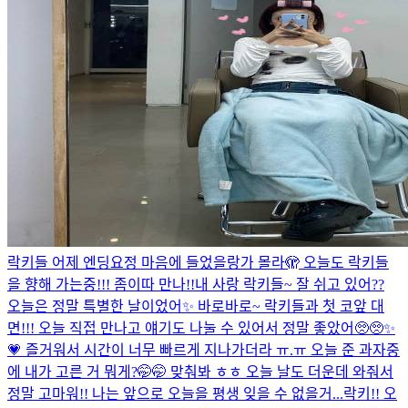
락키들 어제 엔딩요정 마음에 들었을랑가 몰라🫣 오늘도 락키들
을 향해 가는중!!! 좀이따 만나!!
내 사랑 락키들~ 잘 쉬고 있어??
오늘은 정말 특별한 날이었어✨ 바로바로~ 락키들과 첫 코앞 대
면!!! 오늘 직접 만나고 얘기도 나눌 수 있어서 정말 좋았어🥺🥺✨
💗 즐거워서 시간이 너무 빠르게 지나가더라 ㅠ.ㅠ 오늘 준 과자중
에 내가 고른 거 뭐게?🤭🤭 맞춰봐 ㅎㅎ 오늘 날도 더운데 와줘서
정말 고마워!! 나는 앞으로 오늘을 평생 잊을 수 없을거...
락키!! 오