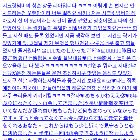
시크릿넘버의 청순 장군 레아입니다 ㅋㅋㅋ 이렇게 손 편지로 인
사드리는건 오랜만이라 너무 떨려요 락키 ! 저는 시크릿넘버의 레
아로서 산 이 5년이라는 시간이 꿈만 같았고 청춘이었고 나의 전
부였어요 나는 락키들의 특별한 비밀번호가 되었을까요?***** 힘
들고 지칠 때도 물론 있었지만 지금 생각해 보면 그 시간도 락키가
있었기에 앞...
2월달 제가 무엇을 했냐면요~~🤭😝
너무 춥고 힘들
었지만 즐거웠다🏃🏻🏃🏻‍♀️
たのしかった🇯🇵🫶🏻👩🏻‍❤️‍👩🏻
昨日の
夜ご飯🐷
已上傳影片。
주말 잘보내요💗
已上傳影片。
돌아온 디
오🤍
올해 눈 다 봤다 ㅋㅋㅋㅋㅋㅋㅋㅋㅋ
설연휴 뭐하고 지내실려
낭??🤔운전 하는분들은 운전 조심하시구 맛있는 음식도 맛있게
드시구 설날 사랑하는사람들과 좋은시간 보내요🫶🏻💗나는 집콕
예정이야 떡국이나 만들어먹을까 해🤭🤭연휴 심심하면 이야기 해
자주 놀러올께 키키키킼ㅋㅋㅋㅋ
잘자💗
めちゃかわええ🥺💗
8年
ぶりにわたくし、再会してきました🥺 長い間距離を空けて
いてなんだか照れ臭い気もしたけど何も変わっていなかった
です。 ずっと会ってなくても今も変わらず私に元気と幸せ
をくれるあなた。 これからはもう少し近くで見守ろうと心
に決めました。 半年に一回は再会できるように努力しよう