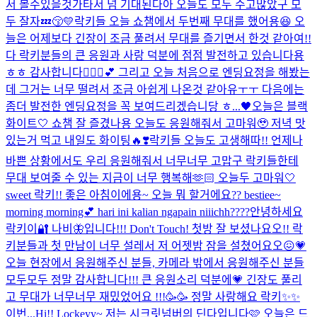
서 볼수있을것가타서 넘 기대된다아 오늘도 모두 수고많았구 모
두 잘자💤😚💛
락키들 오늘 쇼챔에서 두번째 무대를 했어용😆 오
늘은 어제보다 긴장이 조금 풀려서 무대를 즐기면서 한것 같아여!!
다 락키분들의 큰 응원과 사랑 덕분에 점점 발전하고 있습니다용
ㅎㅎ 감사합니다🙇🏻‍♀️💕 그리고 오늘 처음으로 엔딩요정을 해봤는
데 그거는 너무 떨려서 조금 아쉽게 나온것 같아유ㅜㅜ 다음에는
좀더 발전한 엔딩요정을 꼭 보여드리겠습니당 ㅎ...
🖤오늘은 블랙
화이트🤍 쇼챔 잘 즐겼나용 오늘도 응원해줘서 고마워🥹 저녁 맛
있는거 먹고 내일도 화이팅🔥❣️
락키들 오늘도 고생해따!! 언제나
바쁜 상황에서도 우리 응원해줘서 너무너무 고맙구 락키들한테
무대 보여줄 수 있는 지금이 너무 행복해🫶🏻 오늘두 고마워🤍
sweet 락키!! 좋은 아침이에용~ 오늘 뭐 할거에요?? bestiee~
morning morning💕 hari ini kalian ngapain niiichh????
안녕하세요
락키이🔐 나비🦋입니다!!! Don't Touch! 첫방 잘 보셨나요오!! 락
키분들과 첫 만남이 너무 설레서 저 어젯밤 잠을 설쳤어요오😖💗
오늘 현장에서 응원해주신 분들, 카메라 밖에서 응원해주신 분들
모두모두 정말 감사합니다!!! 큰 응원소리 덕분에💗 긴장도 풀리
고 무대가 너무너무 재밌었어요 !!!🥳🥳 정말 사랑해요 락키✨✨
이번...
Hi!! Lockeyy~ 저는 시크릿넘버의 딘다입니다🩷 오늘은 드