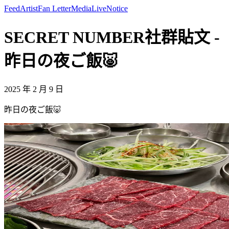
Feed
Artist
Fan Letter
Media
Live
Notice
SECRET NUMBER社群貼文 -
昨日の夜ご飯🐷
2025 年 2 月 9 日
昨日の夜ご飯🐷