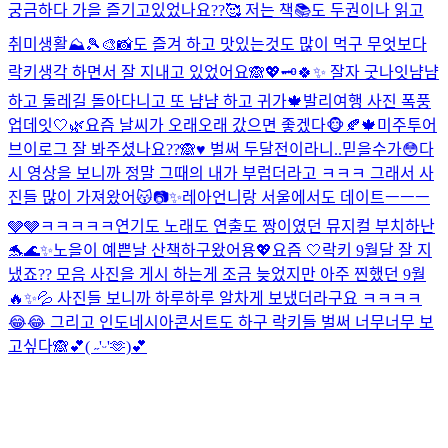
궁금하다 가을 즐기고있었나요??🥰 저는 책📚도 두권이나 읽고
취미생활⛰️🎾🎨📸도 즐겨 하고 맛있는것도 많이 먹구 무엇보다
락키생각 하면서 잘 지내고 있었어요🙈💖🗝️
🍀✨ 잘자 굿나잇
냠냠
하고 둘레길 돌아다니고 또 냠냠 하고 귀가🍁
발리여행 사진 폭풍
업데잇🤍🌿
요즘 날씨가 오래오래 갔으면 좋겠다🐵🍂🍁
미주투어
브이로그 잘 봐주셨나요??🙈♥️ 벌써 두달전이라니..믿을수가😳다
시 영상을 보니까 정말 그때의 내가 부럽더라고 ㅋㅋㅋ 그래서 사
진들 많이 가져왔어😽📷✨
레아언니랑 서울에서도 데이트ㅡㅡㅡ
🩶🩶ㅋㅋㅋㅋㅋ
연기도 노래도 연출도 짱이였던 뮤지컬 부치하난
🐬🌊✨
노을이 예쁜날 산책하구왔어용💖
요즘 🤍
락키 9월달 잘 지
냈죠?? 모음 사진을 게시 하는게 조금 늦었지만 아주 찐했던 9월
🔥✨💦 사진들 보니까 하루하루 알차게 보냈더라구요 ㅋㅋㅋㅋ
😂😂 그리고 인도네시아콘서트도 하구 락키들 벌써 너무너무 보
고싶다🙈💕
( ˶'ᵕ'🫶)💕