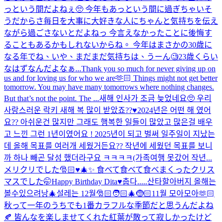
っという間だよねぇ🥺 今年もあっという間に過ぎちゃいそ
うだからさ毎日を大事に大好きな人にちゃんと気持ちを伝え
ながら過ごさないとだよねっ 今言えなかったことに後悔す
ることもあるかもしれないからね。 今年はまさかの30歳に
なる年でね、いや、まだまだ気持ちは、うーん🧐23歳くらい
なはずなんだよなぁ...
Thank you so much for never giving up on
us and for loving us for who we are🫶🏻 Things might not get better
tomorrow. You may have many tomorrows where nothing changes.
But that’s not the point. The ...
새해 인사가 조금 늦었네요🥺 우리
사랑스러운 락키 새해 복 많이 받았죠??♥️2024년은 어떤 해 였어
요?? 아쉬운건 많지만 그래도 행복한 일들이 많았고 많은걸 배우
고 느낀 그런 1년이였어요 ! 2025년이 되고 벌써 일주일이 지났는
데 올해 목표를 여러개 세웠거든요?? 작년에 세웠던 목표를 보니
까 하나 빼곤 달성 했더라구요 ㅋㅋㅋㅋ(가족여행 못갔어 작년...
メリクリでした🎅🏻♥️🎄✨ 食べて食べて食べまくったクリス
マスでした🤭
Happy Birthday Dita♥️
춥다.....
산타할아버지 올해는
볼수있으려낭🎄
설레는 12월🎅🏻🧑🏻‍🎄🤶🏻
11월 모아모아🫶🏻
秋って一年のうちでも1番カラフルな季節だと思うんだよね
🍂 皆んなを楽しませてくれた紅葉が散って寂しかったけど