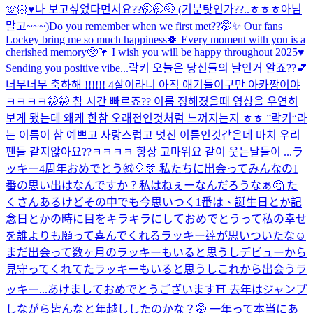
🫶🏻♥️
나 보고싶었다면서요??🤭🤭🤭 (기분탓인가??..ㅎㅎㅎ아님
말고~~~)
Do you remember when we first met??🤭✨ Our fans
Lockey bring me so much happiness🍀 Every moment with you is a
cherished memory🥺🦩 I wish you will be happy throughout 2025♥️
Sending you positive vibe...
락키 오늘은 당신들의 날인거 알죠??💕
너무너무 축하해 !!!!!! 4살이라니 아직 애기들이구만 아카짱이야
ㅋㅋㅋㅋ🤭🤭 참 시간 빠르죠?? 이름 정해졌을때 영상을 우연히
보게 됐는데 왜케 한참 오래전인것처럼 느껴지는지 ㅎㅎ ”락키“라
는 이름이 참 예쁘고 사랑스럽고 멋진 이름인것같은데 마치 우리
팬들 같지않아요??ㅋㅋㅋㅋ 항상 고마워요 같이 웃는날들이 ...
ラ
ッキー4周年おめでとう㊗️🎈🎊 私たちに出会ってみんなの1
番の思い出はなんですか？私はねぇーなんだろうなぁ🤔 た
くさんあるけどその中でも今思いつく1番は、誕生日とか記
念日とかの時に目をキラキラにしておめでとうって私の幸せ
を誰よりも願って喜んでくれるラッキー達が思いついたな☺️
まだ出会って数ヶ月のラッキーもいると思うしデビューから
見守ってくれてたラッキーもいると思うしこれから出会うラ
ッキー...
あけましておめでとうございます⛩ 去年はジャンプ
しながら皆んなと年越ししたのかな？🤭 一年って本当にあ