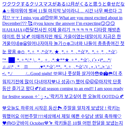
ワクワクするクリスマスがある12月がくると思うと幸せだな
🎄✨
뭐야뭐야 벌써 11월 마지막 날이라니… 시간 너무 빠르다 그
치!? ㅜㅜ I miss you all🥺🫶🏼 What are you most excited about in
December??? 🥰 ((you know the answer I’m expecting😏😏😏
HAHAHA))
한달전사진 이제 올리기 ㅋㅋㅋㅋㅋ 디타랑 해방촌
데이트 한 날🍂 이때까지만 해도 가을이였는데말이지 지금은 한
겨울이네❄️😬
일어나자마자 놀기⛄❄️
그녀와 나들이 총총총
여긴 첫
눈 왔옹 ❄️⛄️ ˛*.。˛*˛.*☆҉ *.˛★ ˛*.。˛* ˛. *☆҉ *. ˛*.。˛* ˛. *☆҉
°*_██_*.。*/.*˛\ .˛* .˛。.˛.*.★**★ 。* . *☆҉ ˛. (´• ̮•)*.. .*/
♫.♫\*˛. * ˛_Π_____.♥*.*☆҉ ˛**. ˛*.。˛. *☆҉ .°( . • .) °../• '♫ '
•\.˛*./______/...
Good night! 🫶🏼
나 풋살화 살거야😳⚽️🏟️🥅
더 추
워지기전에 많이 다녀야지🤎
나 성공(?) 했어 🤭🤭🤭
마지막 단풍
등산 즐기고 왔다🍂
Fall season coming to an end!! I am sooo ready
for festive season ✧˚ ༘ ⋆｡˚
락키가 보고싶어 한 오늘의 OOTD🌰🍂
🤎
오늘도 하루의 시작은 등산🏞️ 주말을 알차게 보냈당 ! 락키는
뭐했어요 이번주말???
세상에서 제일 예쁜 수담냥 생일 축하해🤍
🖤🎂😽
굿바이 October🤎🦩 락키들은 10월 어떤 한달을 보냈는지