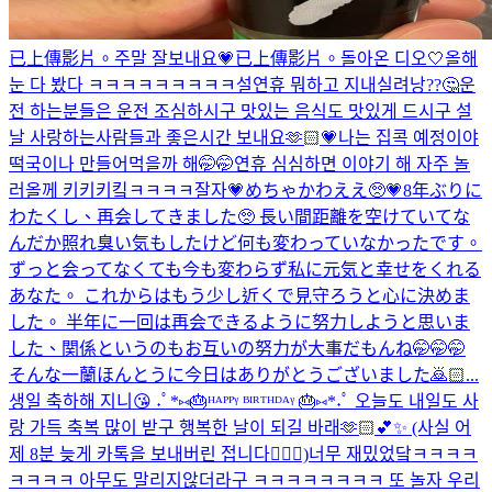
已上傳影片。
주말 잘보내요💗
已上傳影片。
돌아온 디오🤍
올해
눈 다 봤다 ㅋㅋㅋㅋㅋㅋㅋㅋㅋ
설연휴 뭐하고 지내실려낭??🤔운
전 하는분들은 운전 조심하시구 맛있는 음식도 맛있게 드시구 설
날 사랑하는사람들과 좋은시간 보내요🫶🏻💗나는 집콕 예정이야
떡국이나 만들어먹을까 해🤭🤭연휴 심심하면 이야기 해 자주 놀
러올께 키키키킼ㅋㅋㅋㅋ
잘자💗
めちゃかわええ🥺💗
8年ぶりに
わたくし、再会してきました🥺 長い間距離を空けていてな
んだか照れ臭い気もしたけど何も変わっていなかったです。
ずっと会ってなくても今も変わらず私に元気と幸せをくれる
あなた。 これからはもう少し近くで見守ろうと心に決めま
した。 半年に一回は再会できるように努力しようと思いま
した、関係というのもお互いの努力が大事だもんね🤭🤭🤭
そんな一蘭ほんとうに今日はありがとうございました🙇🏻...
생일 축하해 지니😘 ˖ﾟ*⑅🎂ᴴᴬᴾᴾᵞ ᴮᴵᴿᵀᴴᴰᴬᵞ 🎂⑅*˖ﾟ 오늘도 내일도 사
랑 가득 축복 많이 받구 행복한 날이 되길 바래🫶🏻💕✨ (사실 어
제 8분 늦게 카톡을 보내버린 접니다🙇🏻‍♀️)
너무 재밌었닼ㅋㅋㅋㅋ
ㅋㅋㅋㅋ 아무도 말리지않더라구 ㅋㅋㅋㅋㅋㅋㅋㅋ 또 놀자 우리