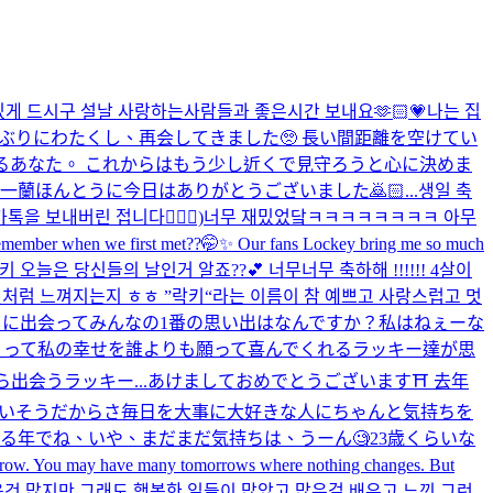
게 드시구 설날 사랑하는사람들과 좋은시간 보내요🫶🏻💗나는 집
年ぶりにわたくし、再会してきました🥺 長い間距離を空けてい
るあなた。 これからはもう少し近くで見守ろうと心に決めま
蘭ほんとうに今日はありがとうございました🙇🏻...
생일 축
카톡을 보내버린 접니다🙇🏻‍♀️)
너무 재밌었닼ㅋㅋㅋㅋㅋㅋㅋㅋ 아무
emember when we first met??🤭✨ Our fans Lockey bring me so much
키 오늘은 당신들의 날인거 알죠??💕 너무너무 축하해 !!!!!! 4살이
것처럼 느껴지는지 ㅎㅎ ”락키“라는 이름이 참 예쁘고 사랑스럽고 멋
私たちに出会ってみんなの1番の思い出はなんですか？私はねぇーな
うって私の幸せを誰よりも願って喜んでくれるラッキー達が思
会うラッキー...
あけましておめでとうございます⛩ 去年
ちゃいそうだからさ毎日を大事に大好きな人にちゃんと気持ちを
る年でね、いや、まだまだ気持ちは、うーん🧐23歳くらいな
morrow. You may have many tomorrows where nothing changes. But
아쉬운건 많지만 그래도 행복한 일들이 많았고 많은걸 배우고 느낀 그런