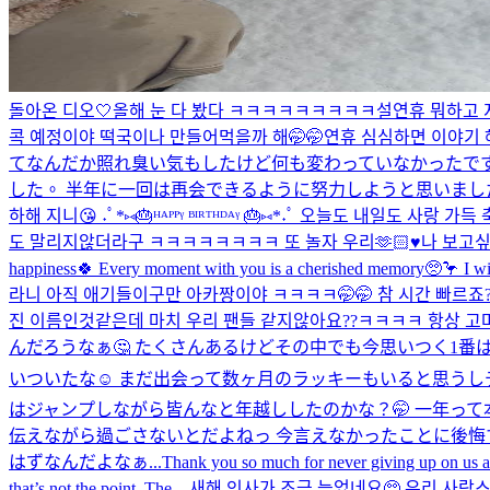
돌아온 디오🤍
올해 눈 다 봤다 ㅋㅋㅋㅋㅋㅋㅋㅋㅋ
설연휴 뭐하고 
콕 예정이야 떡국이나 만들어먹을까 해🤭🤭연휴 심심하면 이야기
てなんだか照れ臭い気もしたけど何も変わっていなかったです
した。 半年に一回は再会できるように努力しようと思いました、
하해 지니😘 ˖ﾟ*⑅🎂ᴴᴬᴾᴾᵞ ᴮᴵᴿᵀᴴᴰᴬᵞ 🎂⑅*˖ﾟ 오늘도 내일도 사
도 말리지않더라구 ㅋㅋㅋㅋㅋㅋㅋㅋ 또 놀자 우리🫶🏻♥️
나 보고싶
happiness🍀 Every moment with you is a cherished memory🥺🦩 I wish
라니 아직 애기들이구만 아카짱이야 ㅋㅋㅋㅋ🤭🤭 참 시간 빠르죠
진 이름인것같은데 마치 우리 팬들 같지않아요??ㅋㅋㅋㅋ 항상 고마워
んだろうなぁ🤔 たくさんあるけどその中でも今思いつく1
いついたな☺️ まだ出会って数ヶ月のラッキーもいると思うし
はジャンプしながら皆んなと年越ししたのかな？🤭 一年っ
伝えながら過ごさないとだよねっ 今言えなかったことに後悔す
はずなんだよなぁ...
Thank you so much for never giving up on us 
that’s not the point. The ...
새해 인사가 조금 늦었네요🥺 우리 사랑스