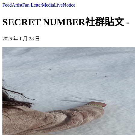
Feed
Artist
Fan Letter
Media
Live
Notice
SECRET NUMBER社群貼文 -
2025 年 1 月 28 日