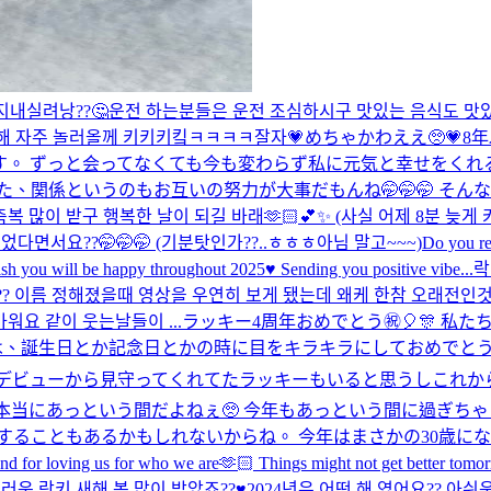
지내실려낭??🤔운전 하는분들은 운전 조심하시구 맛있는 음식도 맛있
 해 자주 놀러올께 키키키킼ㅋㅋㅋㅋ
잘자💗
めちゃかわええ🥺💗
8
。 ずっと会ってなくても今も変わらず私に元気と幸せをくれ
関係というのもお互いの努力が大事だもんね🤭🤭🤭 そんな一
랑 가득 축복 많이 받구 행복한 날이 되길 바래🫶🏻💕✨ (사실 어제 8분 늦게 
었다면서요??🤭🤭🤭 (기분탓인가??..ㅎㅎㅎ아님 말고~~~)
Do you r
 you will be happy throughout 2025♥️ Sending you positive vibe...
락
?? 이름 정해졌을때 영상을 우연히 보게 됐는데 왜케 한참 오래전인
요 같이 웃는날들이 ...
ラッキー4周年おめでとう㊗️🎈🎊 
番は、誕生日とか記念日とかの時に目をキラキラにしておめでと
デビューから見守ってくれてたラッキーもいると思うしこれから出
て本当にあっという間だよねぇ🥺 今年もあっという間に過ぎ
ることもあるかもしれないからね。 今年はまさかの30歳にな
and for loving us for who we are🫶🏻 Things might not get better to
러운 락키 새해 복 많이 받았죠??♥️2024년은 어떤 해 였어요?? 