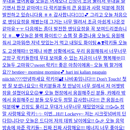
무대를 했어용😆 오늘은 어제보다 긴장이 조금 풀려서 무대를 즐
기면서 한것 같아여!! 다 락키분들의 큰 응원과 사랑 덕분에 점점
발전하고 있습니다용 ㅎㅎ 감사합니다🙇🏻‍♀️💕 그리고 오늘 처음으
로 엔딩요정을 해봤는데 그거는 너무 떨려서 조금 아쉽게 나온것
같아유ㅜㅜ 다음에는 좀더 발전한 엔딩요정을 꼭 보여드리겠습니
당 ㅎ...
🖤오늘은 블랙 화이트🤍 쇼챔 잘 즐겼나용 오늘도 응원해
줘서 고마워🥹 저녁 맛있는거 먹고 내일도 화이팅🔥❣️
락키들 오늘
도 고생해따!! 언제나 바쁜 상황에서도 우리 응원해줘서 너무너무
고맙구 락키들한테 무대 보여줄 수 있는 지금이 너무 행복해🫶🏻
오늘두 고마워🤍
sweet 락키!! 좋은 아침이에용~ 오늘 뭐 할거에
요?? bestiee~ morning morning💕 hari ini kalian ngapain
niiichh????
안녕하세요 락키이🔐 나비🦋입니다!!! Don't Touch! 첫
방 잘 보셨나요오!! 락키분들과 첫 만남이 너무 설레서 저 어젯밤
잠을 설쳤어요오😖💗 오늘 현장에서 응원해주신 분들, 카메라 밖
에서 응원해주신 분들 모두모두 정말 감사합니다!!! 큰 응원소리
덕분에💗 긴장도 풀리고 무대가 너무너무 재밌었어요 !!!🥳🥳 정
말 사랑해요 락키✨✨ 이번...
Hi!! Lockeyy~ 저는 시크릿넘버의 딘
다입니다🩷 오늘은 드디어 저의 데뷔 날이에요!! 🥳🎉 오늘 음악
방송에 와준 락키들~ 진짜 진짜 사랑해요!!! 에너지 너무 좋아요!