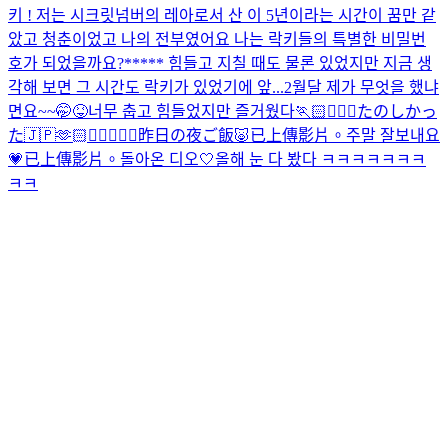
키 ! 저는 시크릿넘버의 레아로서 산 이 5년이라는 시간이 꿈만 같
았고 청춘이었고 나의 전부였어요 나는 락키들의 특별한 비밀번
호가 되었을까요?***** 힘들고 지칠 때도 물론 있었지만 지금 생
각해 보면 그 시간도 락키가 있었기에 앞...
2월달 제가 무엇을 했냐
면요~~🤭😝
너무 춥고 힘들었지만 즐거웠다🏃🏻🏃🏻‍♀️
たのしかっ
た🇯🇵🫶🏻👩🏻‍❤️‍👩🏻
昨日の夜ご飯🐷
已上傳影片。
주말 잘보내요
💗
已上傳影片。
돌아온 디오🤍
올해 눈 다 봤다 ㅋㅋㅋㅋㅋㅋㅋ
ㅋㅋ