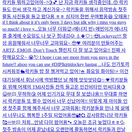
락키들 뭐하고있어여~?🍋💕 난 지금 락키들 생각중인데..🥺 락키
들도 민씨 생각 하고 계신가유~? 락키들을 위해서 음악방송 첫주
활동 사진들을 들고 왔다용 ㅎㅎ 심지어 한번 꾸며봤옹😆 오때용?
if I think about it it’s only been 3 days but idk why i miss you guys
so much! i love y...
오늘 너무 더워🥵 (에너지 빈) 에빈이가 에너지
를 줄게에 수요일도 나 보구 힘내깅🐶 💧🍀🤍✨😍
Lockeyzz!!! 항
상 응원해줘서 너무너무 고마워요~ 🥹💗 여러분이 만들어주는
ARTZ, EMOJI, Don’t Touch 챌린지 다 잘 보고 있어요!! 진짜 사
랑해요오오~ 😭💘 I hope i can see more from you guys in the
future!! alsoo you can use #DIPIkirinlockey hastag ...
나도 인가토끼
시켜줘🐰🐇
락키들 밥 잘 챙겨먹고 있어?🍚 화요일 화이팅!⚡️ 이건
대기실에서 휘낭시에 먹방했던 날 헤헤 맛잇엇덩😋✨💗
락키분들
을 위해 어제의 TMI사진들 잔뜩 들고온 인간비타민 민씨다용🍋
😆🫶🏻 무하하😘 어제 인기가요 무대 잘 보셨나용?! 무대를 하면
서 락키분들 또 뵐수 있어서 너무 신났어여!! 이렇게 제 아이돌 인
생 첫주를 함께 해주셔서 너무 고마워용! 락키분들을 만나 제 삶에
서 너무나도 행복한 1주일 되었어용🥹🔐💞 감사랑합니당 락키들
🥰♾️🫶🏻 저희...
안녕 다미 왔어용🐾 오늘은 조금 늦었다ㅎㅎ💦
첫주 방송이 어제 끝났네요 오랜만에 활동하면서 락키들과 만날