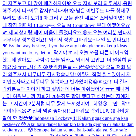
더 자주보고 더 많이 얘기하자아💖 오늘 저희 보러 와주셔서,응원
해주셔서 너~어무 감사합니다아!!🥹 남은 이번주도 다들 힘내구
우리도 많~이 보기‼️ 아 그리구 오늘 완전 새로운 스타일이였는데
내 착장 어때써!!!
Lockey~! 오늘 M-Countdown 무대 어땠어요??
💕 제 의상이랑 헤어 마음에 들었나요?? 😆✨ 오늘 여러분 만나서
너무너무 행복했어요!! 와줘서 정말 고마워요~ 내일 또 만나요!!
💖 By the way bestiee, if you have any hairstyle or makeup ideas
you want me to try, let m...
락키야💚 저 오늘 쪼끔 다른 메이크업
했는데 알아보는사람~? 오늘 엠카도 와줘서 고맙고, 더 열심히 할
게요🥲 ㅠㅠ..사랑해😭🧡
락키분들~~!!🥹😆🩷🩷🩷 오늘 저희 보
러 와주셔서 너무너무 감사했습니당! 이렇게 직접 뵐수있어서 지
이인즈자짜로 너무너무 행복하고 반가웠어용😭🫶🏻!!! 더 길게
락키분들과 이야기 하고 싶었는데 너무 아쉬웠어용 ㅠㅠ 매니저
님께 여쭤보니까 저희가 20분정도 함께 했다고 하셨는데 저에게
는 그 시간이 2분처럼 너무 짧게 느껴졌어여.. 히잉😢 그만...
악!!!
귀여워~~🫠💕 진짜 넘넘 좋아용!! 고마워요 락키🙂‍↔️🫰🏻
나비랑
같이 한 컷😎🖤
Indonesian Lockeyy!!! Kalian nggak apa-apa kan
bestiee?? 😢 Aku baru dapet kabar klo tadi ada gempa di Jakarta dan
sekitarnya… 🥺 Semoga kalian semua baik-baik aja ya. Stay safe