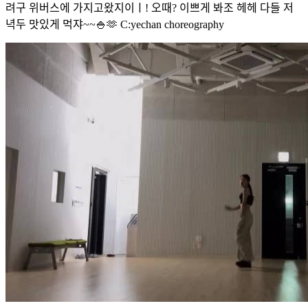
려구 위버스에 가지고왔지이ㅣ! 오때? 이쁘게 봐조 헤헤 다들 저
녁두 맛있게 먹쟈~~🍚🫶 C:yechan choreography