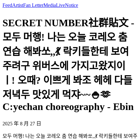
Feed
Artist
Fan Letter
Media
Live
Notice
SECRET NUMBER社群貼文 -
모두 머행! 나는 오늘 코레오 춤
연습 해봐쏘,,💃 락키들한테 보여
주려구 위버스에 가지고왔지이
ㅣ! 오때? 이쁘게 봐조 헤헤 다들
저녁두 맛있게 먹쟈~~🍚🫶
C:yechan choreography - Ebin
2025 年 8 月 27 日
모두 머행! 나는 오늘 코레오 춤 연습 해봐쏘,,💃 락키들한테 보여주