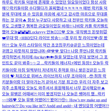
하루도 락키들 덕분에 존재할 수 있었던 일요일이었다 항상 사랑
해🤍
락키들이랑 수다떨다가 꼴찌했네ㅋㅋㅋㅋㅋ 매번 락키들 덕
분에 무대에 설 수 있음을 마음에 새기고 감사한 마음으로 무대를
하는 것 같아🔥 항상 누구보다 사랑하고 내 전부인 락키들 오늘하
루도 고생했구 행복한 금요일이었길 바래!! 나비랑 커플 락키벨트
했어 오늘🔐🔐🔐
Lockeyyy 안뇽🙋🏻‍♀️🤎 오늘 ‘뮤직뱅크 돈땃쥐🐭
❤️무대’랑 <HBD딘다 라이브 방송✨>(겸 우리 첫 라이브🤎)잘 봤
어?? 오늘 우리 스타일이 약간 초코칩쿠키🍪같은 느낌이었는데
귀엽고 따뜻하지 않았냐며~🫣🤎🤎 맞다!! 나랑 쭈언니랑 락키들
생각하면서 허리에 (loc)key🔑🔑들을 달았는데 무대 보면서 그 포
인트도 같이 봐쥬✨✨고 ...
락키들의 에너지⚡️에빈 등장‼️ 오늘두 락
키들이랑 아침 일찍부터 저녁까지 추억을 마니 쌓은것같은 느낌
이야 💝 처음으로 위버스 라이브까지 너무 조아따아 ,,🥹 점점 락
키분들이랑 더 알아가는거 같아서 기분 최고😙 우리 더 자주 보고
자주 소통해요 오늘도 와주셔서,응원해줘서 너무 감사해요🫶🔥
오늘 뮤뱅은 어때써?! 이미 봤겠지만 나 오늘은 쌩머리 했...
락키
~~!!🧸💖 오늘 뮤뱅 어땠어?? 봤어??🥺✨ How’s my make up and
hairstyle?? Do you like itt?? Andd and andd~ 내 엔딩요정 어땠어??