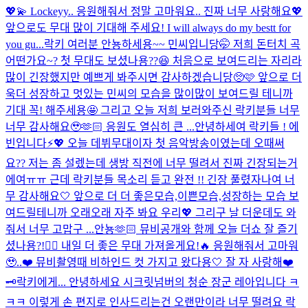
💖💫 Lockeyy.. 응원해줘서 정말 고마워요.. 진짜 너무 사랑해요💖
앞으로도 무대 많이 기대해 주세요! I will always do my bestt for
you gu...
락키 여러분 안뇽하세용~~ 민씨입니당🤭 저희 돈터치 곡
어떤가요~? 첫 무대도 보셨나용??😆 처음으로 보여드리는 자리라
많이 긴장했지만 예쁘게 봐주시면 감사하겠습니당🥺🩷 앞으로 더
욱더 성장하고 멋있는 민씨의 모습을 많이많이 보여드릴 테니까
기대 꼭! 해주세용🤩 그리고 오늘 저희 보러와주신 락키분들 너무
너무 감사해요🥹🫶🏻 응원도 열심히 큰 ...
안녕하세여 락키들 ! 에
빈입니다⚡️💖 오늘 데뷔무대이자 첫 음악방송이였는데 오때써
요?? 저는 좀 설렜는데 생방 직전에 너무 떨려서 진짜 긴장되는거
에여ㅠㅠ 근데 락키분들 목소리 듣고 완전 !! 긴장 풀렸자나여 너
무 감사해요🤍 앞으로 더 더 좋은모습,이쁜모습,성장하는 모습 보
여드릴테니까 오래오래 자주 봐요 우리💖 그리구 날 더운데도 와
줘서 너무 고맙구 ...
안뇽🫶🏻 뮤비공개와 함께 오늘 더쇼 잘 즐기
셨나용?!👌🏻 내일 더 좋은 무대 가져올게요!🔥 응원해줘서 고마워
🥹..❤️ 뮤비촬영때 비하인드 컷 가지고 왔다용🤍 잘 자 사랑해❤️
🗝️락키에게... 안녕하세요 시크릿넘버의 청순 장군 레아입니다 ㅋ
ㅋㅋ 이렇게 손 편지로 인사드리는건 오랜만이라 너무 떨려요 락