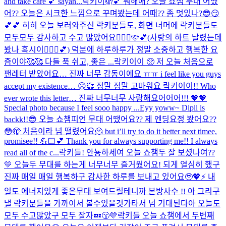
and take care 💕 sayan...
락키이🫣💕 뭐해애? 오늘 쇼챔 무대 어땠
어?? 오늘은 시크한 느낌으로 꾸며봤는데 어때?? 좀 멋있나?😎😏
💕💕 히히 오늘 보러와주신 락키분들도, 화면 너머에 락키분들도
모두모두 감사하고 수고 많았어요🙆🏻‍♀️🩷💕(사랑의 하트 날렸는데
봤나 혹시이🧏🏻‍♀️💕) 덕분에 하루하루가 정말 소중하고 행복한 요
즘이야🥰🥰 다들 푹 쉬고, 좋은 ...
락키이이 🥺 저 오늘 처음으로
팬레터 받았어요… 진짜 너무 감동이에요 ㅠㅠ i feel like you guys
accept my existence… ☹️💞 정말 정말 고마워요 락키이이!! Who
ever wrote this letter… 진짜 너무너무 사랑해요어어어!!! 💖💖
Special photo because I feel sooo happy ...
Eyy yoww~ Dipii is
backk!!😎 오늘 쇼챔피언 무대 어땠어요?? 제 엔딩요정 봤어요??
😳🫣 처음이라 넘 떨렸어요🫠 but i’ll try to do it better next timee,
promisee!! 💪🏻💕 Thank you for always supporting me!! I always
read all of the c...
락키들! 안뇽하세여 오늘 쇼챔두 잘 보셨나여??
💛 오늘두 무대를 하는게 너무너무 즐거웠어요! 되게 열심히 했구
진짜 매일 매일 행복하구 감사한 하루를 보내고 있어요🥹💖⚡️ 내
일도 에너지있게 좋은무대 보여드릴테니까 본방사수 !! 아 그리구
낼 락키분들을 가까이서 볼수있을것가타서 넘 기대된다아 오늘도
모두 수고많았구 모두 잘자💤😚💛
락키들 오늘 쇼챔에서 두번째