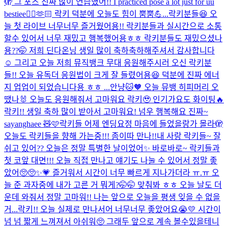
🫣 그 포즈 진짜 많이 연습했어!! I practiced pose a lot just for uu
bestiee🙂‍↕️🫶🏻 락키 덕분에 오늘도 힘이 뿜뿜💪...
락키분들😆 오
늘 첫 라이브 너무너무 즐거웠어용!! 락키분들과 실시간으로 소통
할수 있어서 너무 재밌고 행복했어용ㅎㅎ 락키분들도 재밌으셨나
용??🤭 저희 딘다온닝 생일 많이 축하축하해주셔서 감사합니다
☺️ 그리고 오늘 저희 뮤직뱅크 무대 응원해주시러 오신 락키분
들!! 오늘 유독더 응원법이 크게 잘 들렸어용😆 덕분에 진짜 에너
지 업업이 되었습니다용 ㅎㅎ ...
안냥🐱🧡 오늘 뮤뱅 히피머리 오
땠나🐰 오늘도 응원해줘서 고마워요 락키🥹 인기가요도 화이팅🔥
락키!! 생일 축하 많이 받아서 고마워요! 넘우 행복해요 진짜~
sayanghaee 🧸🩷
락키들 어제 엔딩요정 마음에 들었을랑가 몰라🫣
오늘도 락키들을 향해 가는중!!! 좀이따 만나!!
내 사랑 락키들~ 잘
쉬고 있어?? 오늘은 정말 특별한 날이었어✨ 바로바로~ 락키들과
첫 코앞 대면!!! 오늘 직접 만나고 얘기도 나눌 수 있어서 정말 좋
았어🥺🥺✨💗 즐거워서 시간이 너무 빠르게 지나가더라 ㅠ.ㅠ 오
늘 준 과자중에 내가 고른 거 뭐게?🤭🤭 맞춰봐 ㅎㅎ 오늘 날도 더
운데 와줘서 정말 고마워!! 나는 앞으로 오늘을 평생 잊을 수 없을
거...
락키!! 오늘 실제로 만나서어 너무너무 좋았어요😭💛 시간이
넘 넘 짧게 느껴져서 아쉬워🥺 그래두 앞으로 계속 볼수있을테니