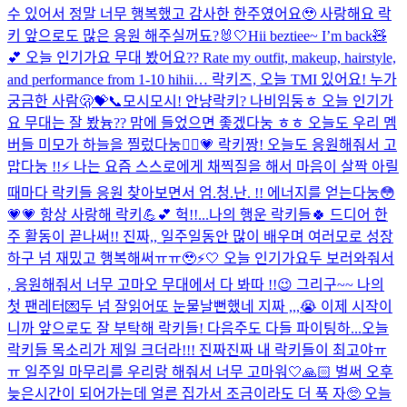
수 있어서 정말 너무 행복했고 감사한 한주였어요🥹 사랑해요 락
키 앞으로도 많은 응원 해주실꺼됴?🐰🤍
Hii beztiee~ I’m back🧸
💕 오늘 인기가요 무대 봤어요?? Rate my outfit, makeup, hairstyle,
and performance from 1-10 hihii… 락키즈, 오늘 TMI 있어요! 누가
궁금한 사람🫢💝
📞모시모시! 안냥락키? 나비임둥ㅎ 오늘 인기가
요 무대는 잘 봤늉?? 맘에 들었으면 좋겠다눙 ㅎㅎ 오늘도 우리 멤
버들 미모가 하늘을 찔렀다눙🤦‍♀️💗 락키짱! 오늘도 응원해줘서 고
맙다눙 !!⚡️ 나는 요즘 스스로에게 채찍질을 해서 마음이 살짝 아릴
때마다 락키들 응원 찾아보면서 엄.청.난. !! 에너지를 얻는다눙😳
💗💗 항상 사랑해 락키💪💕 헉!!...
나의 행운 락키들🍀 드디어 한
주 활동이 끝나써!! 진짜,, 일주일동안 많이 배우며 여러모로 성장
하구 넘 재밌고 행복해써ㅠㅠ🥹⚡️🤍 오늘 인기가요두 보러와줘서
, 응원해줘서 너무 고마오 무대에서 다 봐따 !!😉 그리구~~ 나의
첫 팬레터💌두 넘 잘읽어또 눈물날뻔했네 지짜 ,,,😭 이제 시작이
니까 앞으로도 잘 부탁해 락키들! 다음주도 다들 파이팅하...
오늘
락키들 목소리가 제일 크더라!!! 진짜진짜 내 락키들이 최고야ㅠ
ㅠ 일주일 마무리를 우리랑 해줘서 너무 고마워🤍🙏🏻 벌써 오후
늦은시간이 되어가는데 얼른 집가서 조금이라도 더 푹 자🥺 오늘