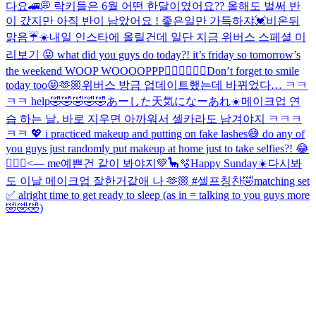
다요🚄💭 락키들은 6월 어떤 한달이였어요?? 올해도 벌써 반
이 갔지만 아직 반이 남았어요 ! 좋은일만 가득하쟈💓
비온뒤
맑음☔️☀️
내일 인스타에 올릴건데 일단 지금 위버스 스페셜 미
리보기 😜 what did you guys do today?! it’s friday so tomorrow’s
the weekend WOOP WOOOOPPP❤️‍🔥❤️‍🔥❤️‍🔥
Don’t forget to smile
today too😝🫶🏼
위버스 방금 업데이트했는데 바뀌었다… ㅋㅋ
ㅋㅋ help🤣🤣🤣🤣🤣
あーした天気になーあれ☀️
메이크업 연
습 하는 날. 바로 지우면 아까워서 셀카라도 남겨야지 ㅋㅋㅋ
ㅋㅋ 💖 i practiced makeup and putting on fake lashes😅 do any of
you guys just randomly put makeup at home just to take selfies?! 😂
🙋🏻‍♀️<— me
예쁜건 같이 봐야지💚🦕🫧
Happy Sunday☀️
다시봐
도 이날 메이크업 잘한거같애 나 🫶🏼 #셀프칭찬🤣
matching set
✅ alright time to get ready to sleep (as in = talking to you guys more
🤣🤣🤣)