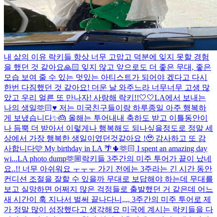
내 삶의 이유 락키들 항상 너무 고맙고 덕분에 잊지 못할 경험
을 했던 것 같아요🙏🏻 잊지 않고 앞으로도 더 좋은 무대, 좋은
모습 보여 줄 수 있는 멋있는 아티스트가 되어야 겠다고 다시
한번 다짐했던 것 같아요! 더운 날 와주느라 너무너무 고생 많
았고 우리 얼른 또 만나자! 사랑해 락키!!🤍🤍
LA에서 보내는
나의 생일🫶🏻♥️ 저는 미국친구들이랑 하루종일 아주 행복하
게 보냈습니다✨🎂 올해는 투어내내 축하도 받고 이틀동안이
나 듬뿍 더 받아서 이렇게나 행복해도 되나싶을정도로 정말 세
상에서 가장 행복한 생일이였던것같아요 !🥹 감사하고 또 감
사합니다🩷 My birthday in LA 🌴🌵🫶🏻 I spent an amazing day
wi...
LA photo dump🫶🏼
락키들 3주간의 미주 투어가 끝이 났네
요..!! 너무 아쉬워요 ㅜㅜㅜ 가기 전에는 3주라는 긴 시간 동안
컨디션 조절을 잘할 수 있을까 무대로 보답해야 하는데 무대를
보고 실망하면 어쩌지 많은 걱정들로 출발했던 거 같은데 어느
새 시간이 훅 지나서 벌써 끝나다니,,,, 3주간의 미주 투어로 제
가 정말 많이 성장했다고 생각해요 미국에 계시는 락키들을 다