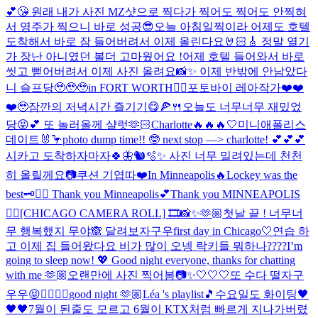
💕😘 원래 내가 사진 MZ샷으로 찍다가 찍어도 찍어도 안찍혀
서 영주가 찍으니 바로 성공😎
오늘 아침일찍이라 어제도 호텔
도착해서 바로 잠 들어버려서 이제 올린다요🤘🏻🎸 정말 열기
가 장난 아니였던 볼더 고마웠어요 !
어제 호텔 들어와서 바로
씻고 뻗어버려서 이제 사진 올려요📸✨ 이제 반밖에 안남았다
니 슬프당🥹🥹🥹
in FORT WORTH❤️‍🔥
포토바이 레아작가❤️❤️
❤️🥹
잠깐의 저녁시간 즐기기😋🍕🍴
오늘도 너무너무 재밌었
당😝💕 또 놀러올께 샬럿🫶🏻
Charlotte🔥🔥🔥
🤍
미니애폴리스
데이트🐰🦩
photo dump time!! 🤓 next stop —> charlotte! 💕💕💕
시카고 도착하자마자🍀🦋🐿️🫧✨ 사진 너무 밀려있는데 천천
히 올릴께요📷
쿠션 기엽따❤️
In Minneapolis🔥
Lockey was the
best🗝️👍🏻 Thank you Minneapolis💕
Thank you MINNEAPOLIS
❤️‍🔥
[CHICAGO CAMERA ROLL] 🎞️📸✨🫶🏼
첫날 끝 ! 너무너
무 행복했지 무야🙈 달려보자구우
first day in Chicago🤍
연습 하
고 이제 집 들어왔다요 비가 많이 오넹 락키들 뭐하나????
I’m
going to sleep now! 💖 Good night everyone, thanks for chatting
with me 🫶🏼
오랜만에 사진 찍어봄📷✨
🤍🤍🤍
또 수다 떨자구
우우😝
✌🏻✌🏻
good night 🫶🏼
Léa 's playlist🎵
수요일도 화이팅🖤
🖤🖤
7월이 된줄도 모르고 6월이 KTX처럼 빠르게 지나가버렸