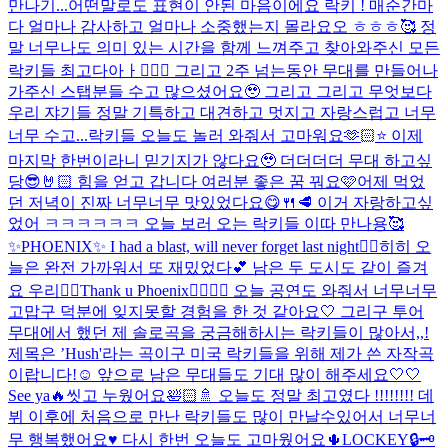
만나기...
어떤말로도 표현이 안된 마음이에요 락키 ! 매순간마
다 얼마나 감사하고 얼마나 소중했는지 몰라요오 ㅎㅎㅎ🥰 정
말 너무나도 의미 있는 시간을 함께 느껴주고 찾아와주신 모든
락키들 최고다아ㅏ👍🏻✨ 그리고 2주 넘는동안 무대를 만들어나
가주신 스탭분들 수고 많으셨어요🥹 그리고 그리고 무엇보다
우리 쟈기들 정말 기특하고 대견하고 멋지고 자랑스럽고 너무
너무 수고...
락키들 오늘도 놀러 와줘서 고마워요🫶🏻⭐️ 이제
마지막 한번이라니 믿기지가 않다요🥹 더더더더 무대 하고싶
당😎🤘🏻 힘을 얻고 갑니다 여러분 좋은 꿈 꿔요🩷
어제 먹었
던 저녁이 진짜 너무너무 맛있었다요😋🍴🥩 이거 자랑하고싶
었어 ㅋㅋㅋㅋㅋㅋ 오늘 보러 오는 락키들 이따 만나용🥰
✨PHOENIX✨ I had a blast, will never forget last night❤️‍🔥
히히 오
늘은 완전 가까워서 또 재밌었다💕 남은 두 도시도 같이 즐겨
요 우리❤️‍🔥
Thank u Phoenix🐦‍🔥🐦‍🔥 오늘 공연도 와줘서 너무너무
고맙구 덕분에 잊지못할 경험을 한 것 같아요🤍 그리구 투어
무대에서 했던 제 솔로곡을 궁금해하시는 락키들이 많아서,,!
제목은 ’Hush'라는 곡이구 미국 락키들을 위해 제가 쓴 자작곡
이랍니다!☺️ 앞으로 남은 무대들도 기대 많이 해주세요🤍🤍
See ya🔥
씻고 누웠어요🛀🏻🚿 오늘도 정말 최고였다 !!!!!!!! 데
뷔 이후에 처음으로 만난 락키들도 많이 만날수있어서 너무너
무 행복했어요♥️ 다시 한번 오늘도 고마웠어요🌵
LOCKEY🔒🗝️