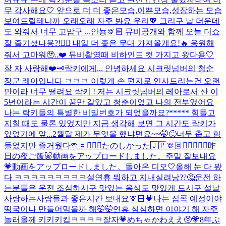
무 감사해요🤍 앞으로 더 더 좋은모습,이쁜모습,성장하는 모습
보여드릴테니까 오래오래 자주 봐요 우리💖 그리구 날 더운데
도 와줘서 너무 고맙구 ...
안뇽🫶🏻 뮤비공개와 함께 오늘 더쇼
잘 즐기셨나용?!👌🏻 내일 더 좋은 무대 가져올게요!🔥 응원해
줘서 고마워🥹..❤️ 뮤비촬영때 비하인드 컷 가지고 왔다용🤍
잘 자 사랑해❤️
🗝️락키에게... 안녕하세요 시크릿넘버의 청순
장군 레아입니다 ㅋㅋㅋ 이렇게 손 편지로 인사드리는건 오랜
만이라 너무 떨려요 락키 ! 저는 시크릿넘버의 레아로서 산 이
5년이라는 시간이 꿈만 같았고 청춘이었고 나의 전부였어요
나는 락키들의 특별한 비밀번호가 되었을까요?***** 힘들고
지칠 때도 물론 있었지만 지금 생각해 보면 그 시간도 락키가
있었기에 앞...
2월달 제가 무엇을 했냐면요~~🤭😝
너무 춥고 힘
들었지만 즐거웠다🏃🏻🏃🏻‍♀️
たのしかった🇯🇵🫶🏻👩🏻‍❤️‍👩🏻
昨
日の夜ご飯🐷
動画をアップロードしました。
주말 잘보내요
💗
動画をアップロードしました。
돌아온 디오🤍
올해 눈 다 봤
다 ㅋㅋㅋㅋㅋㅋㅋㅋㅋ
설연휴 뭐하고 지내실려낭??🤔운전 하
는분들은 운전 조심하시구 맛있는 음식도 맛있게 드시구 설날
사랑하는사람들과 좋은시간 보내요🫶🏻💗나는 집콕 예정이야
떡국이나 만들어먹을까 해🤭🤭연휴 심심하면 이야기 해 자주
놀러올께 키키키킼ㅋㅋㅋㅋ
잘자💗
めちゃかわええ🥺💗
8年ぶ