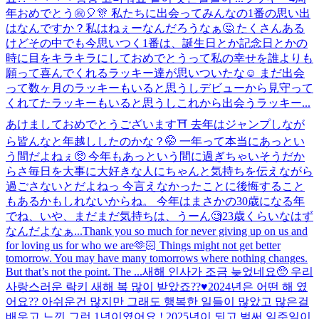
年おめでとう㊗️🎈🎊 私たちに出会ってみんなの1番の思い出
はなんですか？私はねぇーなんだろうなぁ🤔 たくさんある
けどその中でも今思いつく1番は、誕生日とか記念日とかの
時に目をキラキラにしておめでとうって私の幸せを誰よりも
願って喜んでくれるラッキー達が思いついたな☺️ まだ出会
って数ヶ月のラッキーもいると思うしデビューから見守って
くれてたラッキーもいると思うしこれから出会うラッキー...
あけましておめでとうございます⛩ 去年はジャンプしなが
ら皆んなと年越ししたのかな？🤭 一年って本当にあっとい
う間だよねぇ🥺 今年もあっという間に過ぎちゃいそうだか
らさ毎日を大事に大好きな人にちゃんと気持ちを伝えながら
過ごさないとだよねっ 今言えなかったことに後悔すること
もあるかもしれないからね。 今年はまさかの30歳になる年
でね、いや、まだまだ気持ちは、うーん🧐23歳くらいなはず
なんだよなぁ...
Thank you so much for never giving up on us and
for loving us for who we are🫶🏻 Things might not get better
tomorrow. You may have many tomorrows where nothing changes.
But that’s not the point. The ...
새해 인사가 조금 늦었네요🥺 우리
사랑스러운 락키 새해 복 많이 받았죠??♥️2024년은 어떤 해 였
어요?? 아쉬운건 많지만 그래도 행복한 일들이 많았고 많은걸
배우고 느낀 그런 1년이였어요 ! 2025년이 되고 벌써 일주일이