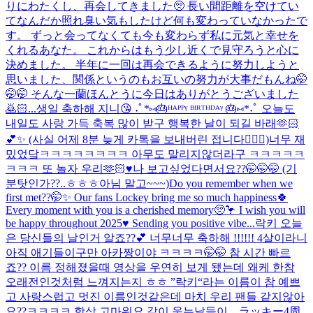
りにわたくし、再会してきました🥺 長い間距離を空けてい
てなんだか照れ臭い気もしたけど何も変わっていなかったで
す。 ずっと会ってなくても今も変わらず私に元気と幸せを
くれるあなた。 これからはもう少し近くで見守ろうと心に
決めました。 半年に一回は再会できるように努力しようと
思いました、関係というのもお互いの努力が大事だもんね🤭
🤭🤭 そんな一蘭ほんとうに今日はありがとうございました
🙇🏻...
생일 축하해 지니😘 ˖ﾟ*⑅🎂ᴴᴬᴾᴾᵞ ᴮᴵᴿᵀᴴᴰᴬᵞ 🎂⑅*˖ﾟ 오늘도
내일도 사랑 가득 축복 많이 받구 행복한 날이 되길 바래🫶🏻
💕✨ (사실 어제 8분 늦게 카톡을 보내버린 접니다🙇🏻‍♀️)
너무 재
밌었닼ㅋㅋㅋㅋㅋㅋㅋㅋ 아무도 말리지않더라구 ㅋㅋㅋㅋㅋ
ㅋㅋㅋ 또 놀자 우리🫶🏻♥️
나 보고싶었다면서요??🤭🤭🤭 (기
분탓인가??..ㅎㅎㅎ아님 말고~~~)
Do you remember when we
first met??🤭✨ Our fans Lockey bring me so much happiness🍀
Every moment with you is a cherished memory🥺🦩 I wish you will
be happy throughout 2025♥️ Sending you positive vibe...
락키 오늘
은 당신들의 날인거 알죠??💕 너무너무 축하해 !!!!!! 4살이라니
아직 애기들이구만 아카짱이야 ㅋㅋㅋㅋ🤭🤭 참 시간 빠르
죠?? 이름 정해졌을때 영상을 우연히 보게 됐는데 왜케 한참
오래전인것처럼 느껴지는지 ㅎㅎ ”락키“라는 이름이 참 예쁘
고 사랑스럽고 멋진 이름인것같은데 마치 우리 팬들 같지않아
요??ㅋㅋㅋㅋ 항상 고마워요 같이 웃는날들이 ...
ラッキー4周