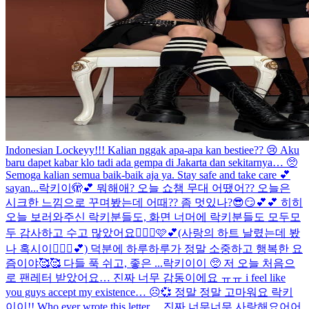
Indonesian Lockeyy!!! Kalian nggak apa-apa kan bestiee?? 😢 Aku
baru dapet kabar klo tadi ada gempa di Jakarta dan sekitarnya… 🥺
Semoga kalian semua baik-baik aja ya. Stay safe and take care 💕
sayan...
락키이🫣💕 뭐해애? 오늘 쇼챔 무대 어땠어?? 오늘은
시크한 느낌으로 꾸며봤는데 어때?? 좀 멋있나?😎😏💕💕 히히
오늘 보러와주신 락키분들도, 화면 너머에 락키분들도 모두모
두 감사하고 수고 많았어요🙆🏻‍♀️🩷💕(사랑의 하트 날렸는데 봤
나 혹시이🧏🏻‍♀️💕) 덕분에 하루하루가 정말 소중하고 행복한 요
즘이야🥰🥰 다들 푹 쉬고, 좋은 ...
락키이이 🥺 저 오늘 처음으
로 팬레터 받았어요… 진짜 너무 감동이에요 ㅠㅠ i feel like
you guys accept my existence… ☹️💞 정말 정말 고마워요 락키
이이!! Who ever wrote this letter… 진짜 너무너무 사랑해요어어