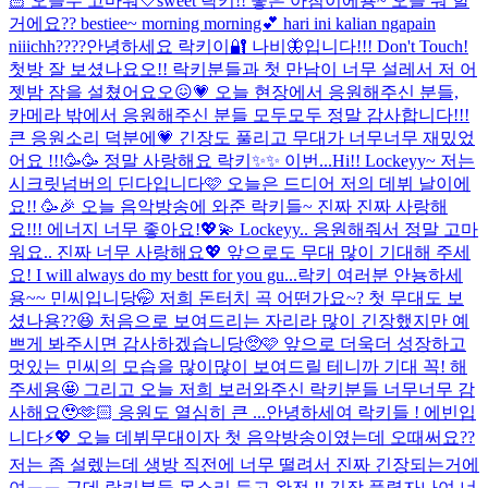
🏻 오늘두 고마워🤍
sweet 락키!! 좋은 아침이에용~ 오늘 뭐 할
거에요?? bestiee~ morning morning💕 hari ini kalian ngapain
niiichh????
안녕하세요 락키이🔐 나비🦋입니다!!! Don't Touch!
첫방 잘 보셨나요오!! 락키분들과 첫 만남이 너무 설레서 저 어
젯밤 잠을 설쳤어요오😖💗 오늘 현장에서 응원해주신 분들,
카메라 밖에서 응원해주신 분들 모두모두 정말 감사합니다!!!
큰 응원소리 덕분에💗 긴장도 풀리고 무대가 너무너무 재밌었
어요 !!!🥳🥳 정말 사랑해요 락키✨✨ 이번...
Hi!! Lockeyy~ 저는
시크릿넘버의 딘다입니다🩷 오늘은 드디어 저의 데뷔 날이에
요!! 🥳🎉 오늘 음악방송에 와준 락키들~ 진짜 진짜 사랑해
요!!! 에너지 너무 좋아요!💖💫 Lockeyy.. 응원해줘서 정말 고마
워요.. 진짜 너무 사랑해요💖 앞으로도 무대 많이 기대해 주세
요! I will always do my bestt for you gu...
락키 여러분 안뇽하세
용~~ 민씨입니당🤭 저희 돈터치 곡 어떤가요~? 첫 무대도 보
셨나용??😆 처음으로 보여드리는 자리라 많이 긴장했지만 예
쁘게 봐주시면 감사하겠습니당🥺🩷 앞으로 더욱더 성장하고
멋있는 민씨의 모습을 많이많이 보여드릴 테니까 기대 꼭! 해
주세용🤩 그리고 오늘 저희 보러와주신 락키분들 너무너무 감
사해요🥹🫶🏻 응원도 열심히 큰 ...
안녕하세여 락키들 ! 에빈입
니다⚡️💖 오늘 데뷔무대이자 첫 음악방송이였는데 오때써요??
저는 좀 설렜는데 생방 직전에 너무 떨려서 진짜 긴장되는거에
여ㅠㅠ 근데 락키분들 목소리 듣고 완전 !! 긴장 풀렸자나여 너