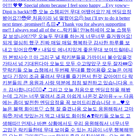
어!!! 💖💖 Special photo because I feel sooo happy ...
Eyy yoww~
Dipii is backk!!😎 오늘 쇼챔피언 무대 어땠어요?? 제 엔딩요정
봤어요??😳🫣 처음이라 넘 떨렸어요🫠 but i’ll try to do it better
next timee, promisee!! 💪🏻💕 Thank you for always supporting
me!! I always read all of the c...
락키들! 안뇽하세여 오늘 쇼챔두
잘 보셨나여??💛 오늘두 무대를 하는게 너무너무 즐거웠어요!
되게 열심히 했구 진짜 매일 매일 행복하구 감사한 하루를 보
내고 있어요🥹💖⚡️ 내일도 에너지있게 좋은무대 보여드릴테니
까 본방사수 !! 아 그리구 낼 락키분들을 가까이서 볼수있을것
가타서 넘 기대된다아 오늘도 모두 수고많았구 모두 잘자💤😚
💛
락키들 오늘 쇼챔에서 두번째 무대를 했어용😆 오늘은 어제
보다 긴장이 조금 풀려서 무대를 즐기면서 한것 같아여!! 다 락
키분들의 큰 응원과 사랑 덕분에 점점 발전하고 있습니다용 ㅎ
ㅎ 감사합니다🙇🏻‍♀️💕 그리고 오늘 처음으로 엔딩요정을 해봤
는데 그거는 너무 떨려서 조금 아쉽게 나온것 같아유ㅜㅜ 다음
에는 좀더 발전한 엔딩요정을 꼭 보여드리겠습니당 ㅎ...
🖤오
늘은 블랙 화이트🤍 쇼챔 잘 즐겼나용 오늘도 응원해줘서 고마
워🥹 저녁 맛있는거 먹고 내일도 화이팅🔥❣️
락키들 오늘도 고
생해따!! 언제나 바쁜 상황에서도 우리 응원해줘서 너무너무
고맙구 락키들한테 무대 보여줄 수 있는 지금이 너무 행복해🫶