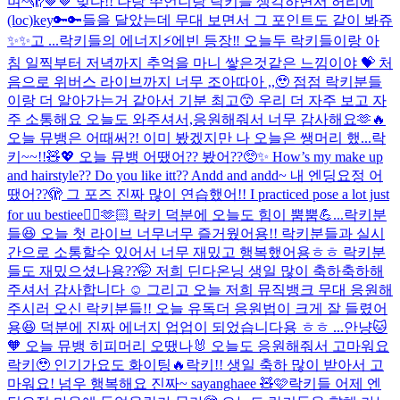
며~🫣🤎🤎 맞다!! 나랑 쭈언니랑 락키들 생각하면서 허리에
(loc)key🔑🔑들을 달았는데 무대 보면서 그 포인트도 같이 봐쥬
✨✨고 ...
락키들의 에너지⚡️에빈 등장‼️ 오늘두 락키들이랑 아
침 일찍부터 저녁까지 추억을 마니 쌓은것같은 느낌이야 💝 처
음으로 위버스 라이브까지 너무 조아따아 ,,🥹 점점 락키분들
이랑 더 알아가는거 같아서 기분 최고😙 우리 더 자주 보고 자
주 소통해요 오늘도 와주셔서,응원해줘서 너무 감사해요🫶🔥
오늘 뮤뱅은 어때써?! 이미 봤겠지만 나 오늘은 쌩머리 했...
락
키~~!!🧸💖 오늘 뮤뱅 어땠어?? 봤어??🥺✨ How’s my make up
and hairstyle?? Do you like itt?? Andd and andd~ 내 엔딩요정 어
땠어??🫣 그 포즈 진짜 많이 연습했어!! I practiced pose a lot just
for uu bestiee🙂‍↕️🫶🏻 락키 덕분에 오늘도 힘이 뿜뿜💪...
락키분
들😆 오늘 첫 라이브 너무너무 즐거웠어용!! 락키분들과 실시
간으로 소통할수 있어서 너무 재밌고 행복했어용ㅎㅎ 락키분
들도 재밌으셨나용??🤭 저희 딘다온닝 생일 많이 축하축하해
주셔서 감사합니다 ☺️ 그리고 오늘 저희 뮤직뱅크 무대 응원해
주시러 오신 락키분들!! 오늘 유독더 응원법이 크게 잘 들렸어
용😆 덕분에 진짜 에너지 업업이 되었습니다용 ㅎㅎ ...
안냥🐱
🧡 오늘 뮤뱅 히피머리 오땠나🐰 오늘도 응원해줘서 고마워요
락키🥹 인기가요도 화이팅🔥
락키!! 생일 축하 많이 받아서 고
마워요! 넘우 행복해요 진짜~ sayanghaee 🧸🩷
락키들 어제 엔