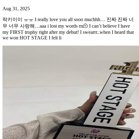
Aug 31, 2025
락키이이 ㅠㅠ I really love you all sooo muchhh… 진짜 진짜 너
무 너무 사랑해…aaa i lost my words rn🫠 I can’t believe I have
my FIRST trophy right after my debut! I swearrr..when I heard that
we won HOT STAGE I felt li