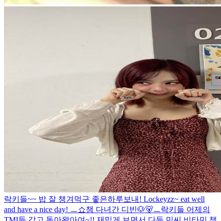
락키들~~ 밥 잘 챙겨먹구 좋은하루보내! Lockeyzz~ eat well
and have a nice day! ㅡ쇼챔 다녀간 디빈🐶🐻ㅡ
락키들 어제의
TMI들 갖고 돌아왔아여~!! 재밌게 보면서 다들 민씨 비타민 챙