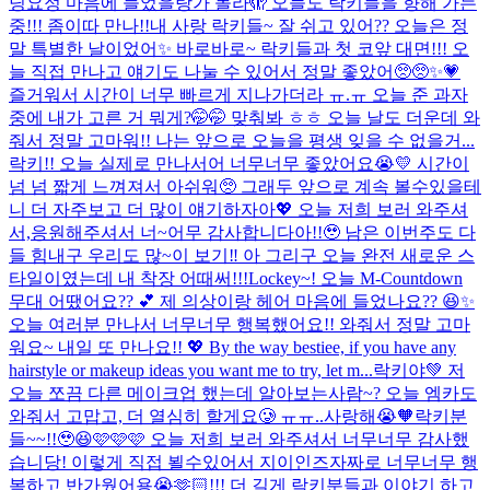
딩요정 마음에 들었을랑가 몰라🫣 오늘도 락키들을 향해 가는
중!!! 좀이따 만나!!
내 사랑 락키들~ 잘 쉬고 있어?? 오늘은 정
말 특별한 날이었어✨ 바로바로~ 락키들과 첫 코앞 대면!!! 오
늘 직접 만나고 얘기도 나눌 수 있어서 정말 좋았어🥺🥺✨💗
즐거워서 시간이 너무 빠르게 지나가더라 ㅠ.ㅠ 오늘 준 과자
중에 내가 고른 거 뭐게?🤭🤭 맞춰봐 ㅎㅎ 오늘 날도 더운데 와
줘서 정말 고마워!! 나는 앞으로 오늘을 평생 잊을 수 없을거...
락키!! 오늘 실제로 만나서어 너무너무 좋았어요😭💛 시간이
넘 넘 짧게 느껴져서 아쉬워🥺 그래두 앞으로 계속 볼수있을테
니 더 자주보고 더 많이 얘기하자아💖 오늘 저희 보러 와주셔
서,응원해주셔서 너~어무 감사합니다아!!🥹 남은 이번주도 다
들 힘내구 우리도 많~이 보기‼️ 아 그리구 오늘 완전 새로운 스
타일이였는데 내 착장 어때써!!!
Lockey~! 오늘 M-Countdown
무대 어땠어요?? 💕 제 의상이랑 헤어 마음에 들었나요?? 😆✨
오늘 여러분 만나서 너무너무 행복했어요!! 와줘서 정말 고마
워요~ 내일 또 만나요!! 💖 By the way bestiee, if you have any
hairstyle or makeup ideas you want me to try, let m...
락키야💚 저
오늘 쪼끔 다른 메이크업 했는데 알아보는사람~? 오늘 엠카도
와줘서 고맙고, 더 열심히 할게요🥲 ㅠㅠ..사랑해😭🧡
락키분
들~~!!🥹😆🩷🩷🩷 오늘 저희 보러 와주셔서 너무너무 감사했
습니당! 이렇게 직접 뵐수있어서 지이인즈자짜로 너무너무 행
복하고 반가웠어용😭🫶🏻!!! 더 길게 락키분들과 이야기 하고