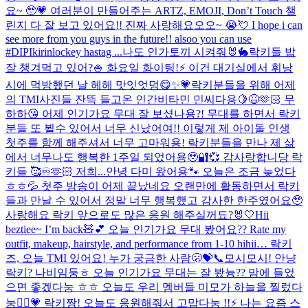
요~ 🥹💗 여러분이 만들어주는 ARTZ, EMOJI, Don’t Touch 챌
린지 다 잘 보고 있어요!! 진짜 사랑해요오오~ 😭💘 I hope i can
see more from you guys in the future!! alsoo you can use
#DIPIkirinlockey hastag ...
나도 인가토끼 시켜줘🐰🐇
락키들 밥
잘 챙겨먹고 있어?🍚 화요일 화이팅!⚡️ 이건 대기실에서 휘낭
시에 먹방했던 날 헤헤 맛잇엇덩😋✨💗
락키분들을 위해 어제
의 TMI사진들 잔뜩 들고온 인간비타민 민씨다용🍋😆🫶🏻 무
하하😘 어제 인기가요 무대 잘 보셨나용?! 무대를 하면서 락키
분들 또 뵐수 있어서 너무 신났어여!! 이렇게 제 아이돌 인생
첫주를 함께 해주셔서 너무 고마워용! 락키분들을 만나 제 삶
에서 너무나도 행복한 1주일 되었어용🥹🔐💞 감사랑합니당 락
키들 🥰♾️🫶🏻 저희...
안녕 다미 왔어용🐾 오늘은 조금 늦었다
ㅎㅎ💦 첫주 방송이 어제 끝났네요 오랜만에 활동하면서 락키
들과 만날 수 있어서 정말 너무 행복했고 감사한 한주였어요🥹
사랑해요 락키 앞으로도 많은 응원 해주실꺼됴?🐰🤍
Hii
beztiee~ I’m back🧸💕 오늘 인기가요 무대 봤어요?? Rate my
outfit, makeup, hairstyle, and performance from 1-10 hihii… 락키
즈, 오늘 TMI 있어요! 누가 궁금한 사람🫢💝
📞모시모시! 안냥
락키? 나비임둥ㅎ 오늘 인기가요 무대는 잘 봤늉?? 맘에 들었
으면 좋겠다눙 ㅎㅎ 오늘도 우리 멤버들 미모가 하늘을 찔렀다
눙🤦‍♀️💗 락키짱! 오늘도 응원해줘서 고맙다눙 !!⚡️ 나는 요즘 스