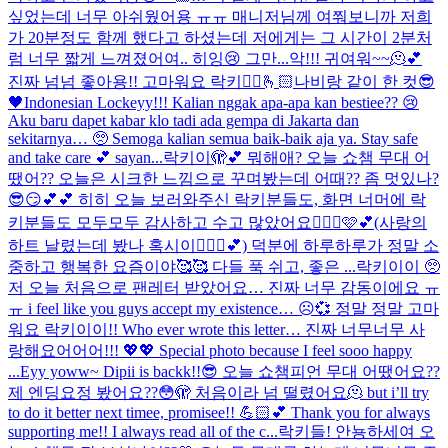
싶었는데 너무 아쉬웠어용 ㅠㅠ 매니저님께 여쭤보니까 저희
가 20분정도 함께 했다고 하셨는데 저에게는 그 시간이 2분처
럼 너무 짧게 느껴졌어여.. 히잉😢 그만...
악!!! 귀여워~~🫠💕
진짜 넘넘 좋아용!! 고마워요 락키🙂‍↔️🫰🏻
나비랑 같이 한 컷😎
🖤
Indonesian Lockeyy!!! Kalian nggak apa-apa kan bestiee?? 😢
Aku baru dapet kabar klo tadi ada gempa di Jakarta dan
sekitarnya… 🥺 Semoga kalian semua baik-baik aja ya. Stay safe
and take care 💕 sayan...
락키이🫣💕 뭐해애? 오늘 쇼챔 무대 어
땠어?? 오늘은 시크한 느낌으로 꾸며봤는데 어때?? 좀 멋있나?
😎😏💕💕 히히 오늘 보러와주신 락키분들도, 화면 너머에 락
키분들도 모두모두 감사하고 수고 많았어요🙆🏻‍♀️🩷💕(사랑의
하트 날렸는데 봤나 혹시이🧏🏻‍♀️💕) 덕분에 하루하루가 정말 소
중하고 행복한 요즘이야🥰🥰 다들 푹 쉬고, 좋은 ...
락키이이 🥺
저 오늘 처음으로 팬레터 받았어요… 진짜 너무 감동이에요 ㅠ
ㅠ i feel like you guys accept my existence… ☹️💞 정말 정말 고마
워요 락키이이!! Who ever wrote this letter… 진짜 너무너무 사
랑해요어어어!!! 💖💖 Special photo because I feel sooo happy
...
Eyy yoww~ Dipii is backk!!😎 오늘 쇼챔피언 무대 어땠어요??
제 엔딩요정 봤어요??😳🫣 처음이라 넘 떨렸어요🫠 but i’ll try
to do it better next timee, promisee!! 💪🏻💕 Thank you for always
supporting me!! I always read all of the c...
락키들! 안뇽하세여 오