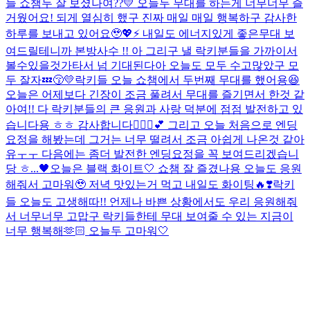
늘 쇼챔두 잘 보셨나여??💛 오늘두 무대를 하는게 너무너무 즐
거웠어요! 되게 열심히 했구 진짜 매일 매일 행복하구 감사한
하루를 보내고 있어요🥹💖⚡️ 내일도 에너지있게 좋은무대 보
여드릴테니까 본방사수 !! 아 그리구 낼 락키분들을 가까이서
볼수있을것가타서 넘 기대된다아 오늘도 모두 수고많았구 모
두 잘자💤😚💛
락키들 오늘 쇼챔에서 두번째 무대를 했어용😆
오늘은 어제보다 긴장이 조금 풀려서 무대를 즐기면서 한것 같
아여!! 다 락키분들의 큰 응원과 사랑 덕분에 점점 발전하고 있
습니다용 ㅎㅎ 감사합니다🙇🏻‍♀️💕 그리고 오늘 처음으로 엔딩
요정을 해봤는데 그거는 너무 떨려서 조금 아쉽게 나온것 같아
유ㅜㅜ 다음에는 좀더 발전한 엔딩요정을 꼭 보여드리겠습니
당 ㅎ...
🖤오늘은 블랙 화이트🤍 쇼챔 잘 즐겼나용 오늘도 응원
해줘서 고마워🥹 저녁 맛있는거 먹고 내일도 화이팅🔥❣️
락키
들 오늘도 고생해따!! 언제나 바쁜 상황에서도 우리 응원해줘
서 너무너무 고맙구 락키들한테 무대 보여줄 수 있는 지금이
너무 행복해🫶🏻 오늘두 고마워🤍