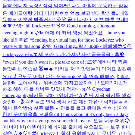
들🫶 에너지 등장⚡️ 점심 먹어써? 나눈 아침에 운동하구 점심
은 베이글이랑 커피 머거써ㅎㅎ 언눙 보고싶따 락키들,, 내일
뮤뱅도 이뿌게 봐줄거지?!💛💛 곧 만나아ㅏ 이쁜 하루 보내‼️
🍀💖
안녕~ hii Lockeyzz!!! 🧸💛 Good morning, afternoon,
evening, night☀️🌙💫 어제 이 커버 영상 찍었어요 .. hope you
like it!!! 🫶🧸 *Sending big virtual hug for those Lockeyzz who
relate with this song 🫂🩷 [Gala Bung...
락키 봐봐~ 에헤헤😎🤙🏻
Lockeyzzz 안녕❣️ 제 포카 누가 가져갔지~? 궁금궁금~ 😆💖
*even if you don’t want it.. plz take care of it🧸🩷
에비니랑 찍은
돈땃쥐 in 연습실 🐭❤️🔥 락키들 저녁 맛있는거 먹어요 알겠쥐
요?? 🤙🏻
모두 머행! 나는 오늘 코레오 춤 연습 해봐쏘,,💃 락키
들한테 보여주려구 위버스에 가지고왔지이ㅣ! 오때? 이쁘게
봐조 헤헤 다들 저녁두 맛있게 먹쟈~~🍚🫶 C:yechan
choreography
락키들 뭐하고있어여~?🍋💕 난 지금 락키들 생각
중인데..🥺 락키들도 민씨 생각 하고 계신가유~? 락키들을 위
해서 음악방송 첫주 활동 사진들을 들고 왔다용 ㅎㅎ 심지어
한번 꾸며봤옹😆 오때용? if I think about it it’s only been 3 days
but idk why i miss you guys so much! i love y...
오늘 너무 더워🥵
(에너지 빈) 에빈이가 에너지를 줄게에 수요일도 나 보구 힘내
깅🐶 💧🍀🤍✨😍
Lockeyzz!!! 항상 응원해줘서 너무너무 고마워