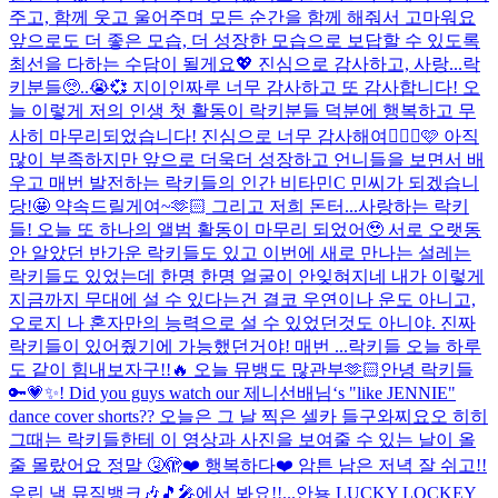
주고, 함께 웃고 울어주며 모든 순간을 함께 해줘서 고마워요
앞으로도 더 좋은 모습, 더 성장한 모습으로 보답할 수 있도록
최선을 다하는 수담이 될게요💖 진심으로 감사하고, 사랑...
락
키분들🥺..😭💞 지이인짜루 너무 감사하고 또 감사합니다! 오
늘 이렇게 저의 인생 첫 활동이 락키분들 덕분에 행복하고 무
사히 마무리되었습니다! 진심으로 너무 감사해여🙇🏻‍♀️🩷 아직
많이 부족하지만 앞으로 더욱더 성장하고 언니들을 보면서 배
우고 매번 발전하는 락키들의 인간 비타민C 민씨가 되겠습니
당!🤩 약속드릴게여~🫶🏻 그리고 저희 돈터...
사랑하는 락키
들! 오늘 또 하나의 앨범 활동이 마무리 되었어🥹 서로 오랫동
안 알았던 반가운 락키들도 있고 이번에 새로 만나는 설레는
락키들도 있었는데 한명 한명 얼굴이 안잊혀지네 내가 이렇게
지금까지 무대에 설 수 있다는건 결코 우연이나 운도 아니고,
오로지 나 혼자만의 능력으로 설 수 있었던것도 아니야. 진짜
락키들이 있어줬기에 가능했던거야! 매번 ...
락키들 오늘 하루
도 같이 힘내보자구!!🔥 오늘 뮤뱅도 많관부🫶🏻
안녕 락키들
🔑💗✨! Did you guys watch our 제니선배님‘s "like JENNIE"
dance cover shorts?? 오늘은 그 날 찍은 셀카 들구와찌요오 히히
그때는 락키들한테 이 영상과 사진을 보여줄 수 있는 날이 올
줄 몰랐어요 정말 🤧🫣❤️ 행복하다❤️ 암튼 남은 저녁 잘 쉬고!!
우린 낼 뮤직뱅크🎶🎵🎤에서 봐요!!...
안뇽 LUCKY LOCKEY