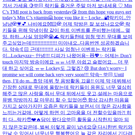
겨서 가세욤 🍋🫶🏻 락키들 즐거운 주말 마저 보내세용 ♡ Min
C’s TMI post is back from yesterday😘 from this hope you guys get
today’s Min C’s vitamin🤗 hope you like it ~ Locke...
🔐락키이..안
냥냥🫣💗💕 나비에요👐🏻🫣 어제 막방은 잘 보셨나요오🫣 락
키들을 위해 막냉이랑 같이 하트 이벤트를 준비했는데에... 멸
망. 하하...사실 엉엉🫣😭🌊 락키들한테 엄청 멋진 무대를 보여
주고싶었는데!!!!!!!!!!!!!!!!! 미아내오..다음번엔 성공하겠습니
다. 약속🤙🏻 근데!!!!!!!!! 사실 엄청난 이벤트는 락키들
이...
Lockeyzzz~ 안녕!!! 디피가 나왔어용~ 🧸💖✨ 어제는 Don’t
touch 마지막 방송이에요 ㅠㅠ 너무 아쉽고 슬펐어요… 더 무
대 하고 싶어요 ㅠㅠ Lockey도 그렇죠? 😢 But don’t worry~ I
promise we will come back very very soon!!! 약속~ 🫶🏻 Until
then, I’ll do m...
흐앙 데뷔 첫 음방활동 끄읕!! 이제 막 데뷔해서
긴장한 상태로 무대에 올랐는데 락키들이 응원도 너무 열심히
해주고 많은 사랑을 줘서 무대 뒤에서도 웃고,설레는 마음으로
뮤뱅 막방까지 잘 마무리 할 수 있었어🥹 항상 감사한 마음을
가지고 살아가지만 요즘은 락키들을 보면서 더 많은 감사함을
느끼는거같애. 어떻게 하면 이 고마움을 더 전할수있을까?! 히
히 다...
락키🥹❤️🔥담이 왔다요🫶🏻 활동을 시작한지 얼마 되
지 않은것같은데, 벌써 이렇게 끝이 났네요🥲 다시한번 락키와
만날 수 있어서 너무너무 행복했어요 늘 같은 자리에서 기다려