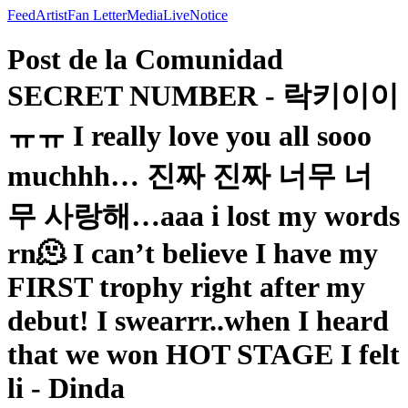
Feed
Artist
Fan Letter
Media
Live
Notice
Post de la Comunidad
SECRET NUMBER - 락키이이
ㅠㅠ I really love you all sooo
muchhh… 진짜 진짜 너무 너
무 사랑해…aaa i lost my words
rn🫠 I can’t believe I have my
FIRST trophy right after my
debut! I swearrr..when I heard
that we won HOT STAGE I felt
li - Dinda