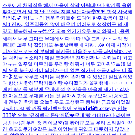
스로에게 채찍질을 해서 마음이 살짝 아릴때마다 락키들 응원
찾아보면서 엄.청.난. !! 에너지를 얻는다눙😳💗💗 항상 사랑해
락키💪💕 헉!!...
나의 행운 락키들🍀 드디어 한주 활동이 끝나
써!! 진짜,, 일주일동안 많이 배우며 여러모로 성장하구 넘 재
밌고 행복해써ㅠㅠ🥹⚡️🤍 오늘 인기가요두 보러와줘서 , 응원
해줘서 너무 고마오 무대에서 다 봐따 !!😉 그리구~~ 나의 첫
팬레터💌두 넘 잘읽어또 눈물날뻔했네 지짜 ,,,😭 이제 시작이
니까 앞으로도 잘 부탁해 락키들! 다음주도 다들 파이팅하...
오
늘 락키들 목소리가 제일 크더라!!! 진짜진짜 내 락키들이 최고
야ㅠㅠ 일주일 마무리를 우리랑 해줘서 너무 고마워🤍🙏🏻 벌
써 오후 늦은시간이 되어가는데 얼른 집가서 조금이라도 더 푹
자🥺 오늘 하루도 락키들 덕분에 존재할 수 있었던 일요일이었
다 항상 사랑해🤍
락키들이랑 수다떨다가 꼴찌했네ㅋㅋㅋㅋㅋ
매번 락키들 덕분에 무대에 설 수 있음을 마음에 새기고 감사
한 마음으로 무대를 하는 것 같아🔥 항상 누구보다 사랑하고
내 전부인 락키들 오늘하루도 고생했구 행복한 금요일이었길
바래!! 나비랑 커플 락키벨트했어 오늘🔐🔐🔐
Lockeyyy 안뇽
🙋🏻‍♀️🤎 오늘 ‘뮤직뱅크 돈땃쥐🐭❤️무대’랑 <HBD딘다 라이브
방송✨>(겸 우리 첫 라이브🤎)잘 봤어?? 오늘 우리 스타일이 약
간 초코칩쿠키🍪같은 느낌이었는데 귀엽고 따뜻하지 않았냐