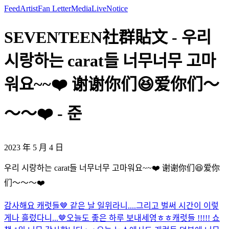
Feed
Artist
Fan Letter
Media
Live
Notice
SEVENTEEN社群貼文 - 우리
시랑하는 carat들 너무너무 고마
워요~~❤️ 谢谢你们😆爱你们～
～～❤️ - 준
2023 年 5 月 4 日
우리 시랑하는 carat들 너무너무 고마워요~~❤️ 谢谢你们😆爱你
们～～～❤️
감사해요 캐럿들🤎 같은 날 일위라니....그리고 벌써 시간이 이렇
게나 흘렀다니...🤎
오늘도 좋은 하루 보내세영ㅎㅎ
캐럿들 !!!!! 쇼