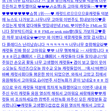
챔 1위 너무 감사합니다 >< 오늘 뉴스에서도 캐럿들 덕분에 너무
든든하고 뿌듯했어요 ❤️❤️❤️🎶
쇼챔1등 고마워 캐럿들><🖤🖤🖤
🖤🖤🖤🖤🖤🖤🖤
쇼챔 1위~~~🖤 캐럿드르으으으으을
캐럿들 덕분
에 뉴스도 나가보고..너무너무 고마워 이번주도 힘내보아이🖤
줄
수있는게 밖에 없다
애들 멋있네
안녕.
FML 💙
이번주는 FMLee 입
니다 잘부탁드려요 ㅎㅎ FMLee seok min🤓
5월도 가보자고🖤
좋
은 하루 보내세요💎❤️
🩷🩵 와 이쁘다 색깔
캐럿들 정말 감사합니
다 플레디스 난리났습니다 ㅋㅋㅋㅋㅋㅋ 너무너무 호랑해요🐯🧡
캐럿들 진짜 항상 고마워요 💖💙 너무 행복해요 >< 사랑합니다 ㅎ
ㅎㅎㅎ
已上傳照片。
已上傳照片。
캐럿들아 다들 잘지내나??
일
주일간 손오공 활동 너무 고생했어 캐럿들♥️ 겸이 보고 많이 웃어
☺️
오늘도 직선즈😏
오늘 잠수교 오늘 캐럿들있어…?혹시?
바쁘다
바빠 캐럿사회
다들 평온한 밤이 되었으면. 와줘서 고맙고 집에서
응원해줘서 고마워요.👍
이번주 사전녹화가 끝이 났네요ㅎㅎㅎ 진
심으로 우리 캐럿들 덕분에 힘차게 녹화했어요!!! 이번주 내내 와
주신 우리 캐럿들 응원 열심히 해줘서 고마워요 싸랑해용💖💙
캐
럿들 비 조심하세요🥹 컴백주 사전녹화 와주신 모든 캐럿분들 감
사합니다❤️
캐럿들 고생했다👏👏👏 응원 열심히 해줘서 고맙고