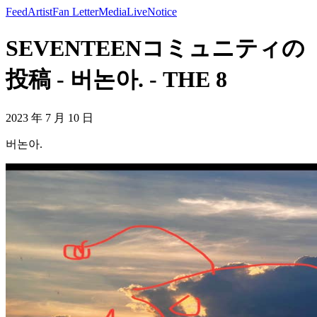
Feed
Artist
Fan Letter
Media
Live
Notice
SEVENTEENコミュニティの
投稿 - 버논아. - THE 8
2023 年 7 月 10 日
버논아.