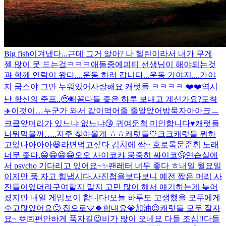
Big fish
이겨냈다...근데 그거 알아? 나 헬린이라서 내가 무게
젤 많이 못 드는겈ㅋㅋㅋ애들중에
피티 선생님이 해야되는것
과 함께 연락이 왔다....운동 하러 갑니다...
운동 가야지....가야
지 쿱스야 그만 누워있어
사랑해요 캐럿들 ㅋㅋㅋㅋ ❤️❤️
역시
난 확신의 준프..🥹
빼꼼
다들 좋은 하루 보내고 계신가요?
도착
✈️
이것이…누군가 와서 같이먹어줄 줄알았어
밥묵자아아크ㅡ
크킄
앞머리가 있느냐 없느냐😘 귀여운척 미안합니다♥️
캐럿들
나뭐먹을까…..
자주 찾아올게 ㅎㅎ캐럿들💙크크
캐럿들 뭐하
고있나아아아😆
라면먹고싶다 김치에 싹~ 호로록
문준휘 노래
너무 좋다.😁😁😁😁
오오 사이코
캬 뭉중히 싸이코🫢
연습실에
서 psycho 기다리고 있어요~✨
팬레터 너무 좋다 ㅎ
내일 월요일
이지만 푹 자고 힘냅시다.
사진첩을보다보니 예전 짧은 머리 사
진들이있더라구여
할지 말지 고민 많이 해서 얘기하는게 늦어
졌지만 내일 게임보이 합니다!
오늘 하루도 고생했을 모두에게
수고많았어요🙂 집으로💙
🍀힘내요💎加油😉
캐럿들 모두 잘자
요~ 🫶🏻
편안하게 푹자길😉
비가 많이 오네요 다들 조심!!
다들