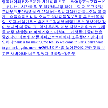
행복해야돼요
자
오운완 반신욕 레츠고.....
画像をアップロード
しました。
시간을 잘 못 알았네...?핳 라이브 할 때 뜨고 있었
구나
🫶🏻🖤
안녕하세요 25살 버논입니다
셀카 까묵...오늘 꼭 줄
게....
흔들흔들 카니발 오늘도 힘내다들🥰
🙂
운동 후 반신욕 타
임...
도겸-베텔기우스 후기!! 도겸이형 베텔기우스 영상이랑 같
이 보니까 더 좋다 크...역시 우리팀 메보 자랑스러워ㅎㅎ 노래
를 너무 잘해😆
DK 베텔기우스 미쳐따….
캐럿들이 좋아했음
좋겠다🩵 이쁘게 잘 들어줘요ㅎㅎ
바빠서 소홀했던거같다 미
안하다
thank u for making me feel so welcome in Paris. can’t wait
to go back again. merci ❤️
26일! 미안 좀 늦어졌어여🥹
캐럿들 보
고픈 새벽이네~
너로 정했다 !!! 곰탕+왕만두