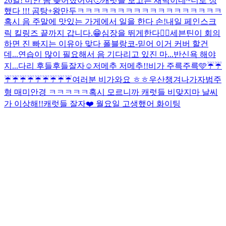
26일! 미안 좀 늦어졌어여🥹
캐럿들 보고픈 새벽이네~
너로 정
했다 !!! 곰탕+왕만두
ㅋㅋㅋㅋㅋㅋㅋㅋㅋㅋㅋㅋㅋㅋㅋㅋㅋㅋ
혹시 음 주말에 맛있는 가게에서 일을 한다 손!
내일 페인스크
릭 킬링즈 끝까지 갑니다.😁
심장을 뛰게한다❤️‍🔥
세븐틴이 회의
하면 진 빠지는 이유
아 맞다 폴블랑코-믿어 이거 커버 할건
데...연습이 많이 필요해서 음 기다리고 있진 마...
반신욕 해야
지...다리 후들후들
잘자☺️
저메추 저메추!!
비가 주륵주륵🩵
☔️☔️
☔️☔️☔️☔️☔️☔️☔️☔️☔️
여러분 비가와요 ㅎㅎ우산챙겨나가자
범주
형 매미안경 ㅋㅋㅋㅋㅋ
혹시 모르니까 캐럿들 비맞지마 날씨
가 이상해!!
캐럿들 잘자❤️ 월요일 고생했어 화이팅