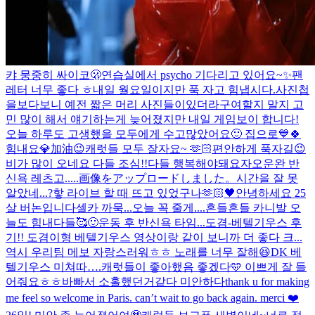
캬 뭉중히 싸이코🫢
연습실에서 psycho 기다리고 있어요~✨
팬
레터 너무 좋다 ㅎ
내일 월요일이지만 푹 자고 힘냅시다.
사진첩
을보다보니 예전 짧은 머리 사진들이있더라구여
할지 말지 고
민 많이 해서 얘기하는게 늦어졌지만 내일 게임보이 합니다!
오늘 하루도 고생했을 모두에게 수고많았어요🙂 집으로💙
🍀
힘내요💎加油😉
캐럿들 모두 잘자요~ 🫶🏻
편안하게 푹자길😉
비가 많이 오네요 다들 조심!!
다들 행복해야돼요
자
오운완 반
신욕 레츠고.....
画像をアップロードしました。
시간을 잘 못
알았네...?핳 라이브 할 때 뜨고 있었구나
🫶🏻🖤
안녕하세요 25
살 버논입니다
셀카 까묵...오늘 꼭 줄게....
흔들흔들 카니발 오
늘도 힘내다들🥰
🙂
운동 후 반신욕 타임...
도겸-베텔기우스 후
기!! 도겸이형 베텔기우스 영상이랑 같이 보니까 더 좋다 크...
역시 우리팀 메보 자랑스러워ㅎㅎ 노래를 너무 잘해😆
DK 베
텔기우스 미쳐따….
캐럿들이 좋아했음 좋겠다🩵 이쁘게 잘 들
어줘요ㅎㅎ
바빠서 소홀했던거같다 미안하다
thank u for making
me feel so welcome in Paris. can’t wait to go back again. merci ❤️