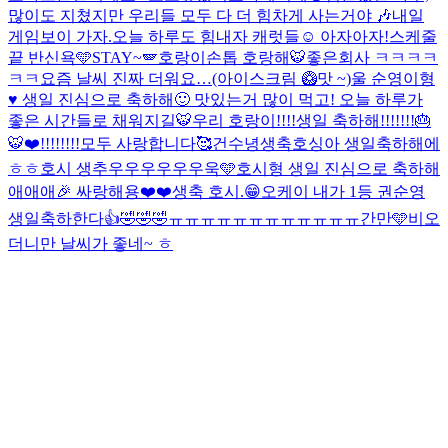
많이도 지쳤지만 우리들 모두 다 더 힘차게 사는거야 🎶
내일
게임보이 가자.
오늘 하루도 힘내자 캐럿들☺️ 아자아자!
스케줄
끝 반신욕🩵
STAY~🪽
호랑이손톱 호랑해🐯
좋은회사 ㅋㅋㅋㅋ
ㅋㅋ
요즘 날씨 진짜 더워요…(아이스크림 🥝맛 ~)
울 순영이형
♥️ 생일 진심으로 축하해🙂 맛있는거 많이 먹고! 오늘 하루가
좋은 시간들로 채워지길🐯
우리 호랑이!!!!생일 축하해!!!!!!!🎂
🐯❤️!!!!!!!!
모두 사랑합니다🥰
건수녕생축
호싱아 생일축하해에
ㅎㅎ
호시 생추우우우우우우욱🩵
호시형 생일 진심으로 축하해
애애애🎉 싸랑해용❤️❤️
생축 호시.😁
오케이 내가 1등 권순영
생일축하한다👍🤣🤣🤣
ㅠㅠㅠㅠㅠㅠㅠㅠㅠㅠㅠㅠ
간만🩵
비오
더니만 날씨가 좋네~ ㅎ