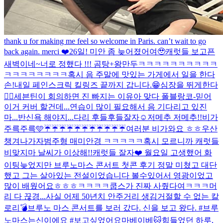
thank u for making me feel so welcome in Paris. can’t wait to go
back again. merci ❤️
26일! 미안 좀 늦어졌어여🥹
캐럿들 보고픈
새벽이네~
너로 정했다 !!! 곰탕+왕만두
ㅋㅋㅋㅋㅋㅋㅋㅋㅋㅋ
ㅋㅋㅋㅋㅋㅋㅋㅋ
혹시 음 주말에 맛있는 가게에서 일을 한다
손!
내일 페인스크릭 킬링즈 끝까지 갑니다.😁
심장을 뛰게한다
❤️‍🔥
세븐틴이 회의하면 진 빠지는 이유
아 맞다 폴블랑코-믿어
이거 커버 할건데...연습이 많이 필요해서 음 기다리고 있진
마...
반신욕 해야지...다리 후들후들
잘자☺️
저메추 저메추!!
비가
주륵주륵🩵
☔️☔️☔️☔️☔️☔️☔️☔️☔️☔️☔️
여러분 비가와요 ㅎㅎ우산
챙겨나가자
범주형 매미안경 ㅋㅋㅋㅋㅋ
혹시 모르니까 캐럿들
비맞지마 날씨가 이상해!!
캐럿들 잘자❤️ 월요일 고생했어 화
이팅
늦었지만 브루노마스 콘서트 첫콘 후기 정말 미쳤고 대단
했고 그는 살아있는 전설이었습니다 볼수있어서 영광이었고
많이 배웠어요ㅎㅎㅎ
ㅋㅋㅋㅋ쿱스가 진짜 사줬다여ㅋㅋㅋ
머
리 다 끊경...
사실 어제 50년치 안주거리 생김
거절할 수 없는 칼
로리💣
브루노 마스 콘서트를 보러 갔다. 신을 보고 왔다. #브루
노마스는신이에요 #보고싶었어요마베이베
🐱
힘들었던 하루,