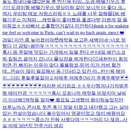
늘도 힘내다들🥰
🙂
운동 후 반신욕 타임...
도겸-베텔기우스 후
기!! 도겸이형 베텔기우스 영상이랑 같이 보니까 더 좋다 크...
역시 우리팀 메보 자랑스러워ㅎㅎ 노래를 너무 잘해😆
DK 베
텔기우스 미쳐따….
캐럿들이 좋아했음 좋겠다🩵 이쁘게 잘 들
어줘요ㅎㅎ
바빠서 소홀했던거같다 미안하다
thank u for making
me feel so welcome in Paris. can’t wait to go back again. merci ❤️
26일! 미안 좀 늦어졌어여🥹
캐럿들 보고픈 새벽이네~
너로 정
했다 !!! 곰탕+왕만두
ㅋㅋㅋㅋㅋㅋㅋㅋㅋㅋㅋㅋㅋㅋㅋㅋㅋㅋ
혹시 음 주말에 맛있는 가게에서 일을 한다 손!
내일 페인스크
릭 킬링즈 끝까지 갑니다.😁
심장을 뛰게한다❤️‍🔥
세븐틴이 회의
하면 진 빠지는 이유
아 맞다 폴블랑코-믿어 이거 커버 할건
데...연습이 많이 필요해서 음 기다리고 있진 마...
반신욕 해야
지...다리 후들후들
잘자☺️
저메추 저메추!!
비가 주륵주륵🩵
☔️☔️
☔️☔️☔️☔️☔️☔️☔️☔️☔️
여러분 비가와요 ㅎㅎ우산챙겨나가자
범주
형 매미안경 ㅋㅋㅋㅋㅋ
혹시 모르니까 캐럿들 비맞지마 날씨
가 이상해!!
캐럿들 잘자❤️ 월요일 고생했어 화이팅
늦었지만
브루노마스 콘서트 첫콘 후기 정말 미쳤고 대단했고 그는 살아
있는 전설이었습니다 볼수있어서 영광이었고 많이 배웠어요
ㅎㅎㅎ
ㅋㅋㅋㅋ쿱스가 진짜 사줬다여ㅋㅋㅋ
머리 다 끊경...
사
실 어제 50년치 안주거리 생김