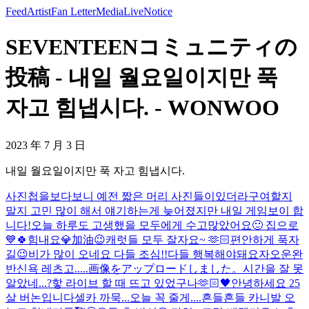
Feed
Artist
Fan Letter
Media
Live
Notice
SEVENTEENコミュニティの
投稿 - 내일 월요일이지만 푹
자고 힘냅시다. - WONWOO
2023 年 7 月 3 日
내일 월요일이지만 푹 자고 힘냅시다.
사진첩을보다보니 예전 짧은 머리 사진들이있더라구여
할지
말지 고민 많이 해서 얘기하는게 늦어졌지만 내일 게임보이 합
니다!
오늘 하루도 고생했을 모두에게 수고많았어요🙂 집으로
💙
🍀힘내요💎加油😉
캐럿들 모두 잘자요~ 🫶🏻
편안하게 푹자
길😉
비가 많이 오네요 다들 조심!!
다들 행복해야돼요
자
오운완
반신욕 레츠고.....
画像をアップロードしました。
시간을 잘 못
알았네...?핳 라이브 할 때 뜨고 있었구나
🫶🏻🖤
안녕하세요 25
살 버논입니다
셀카 까묵...오늘 꼭 줄게....
흔들흔들 카니발 오