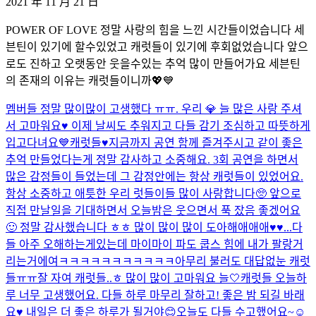
2021 年 11 月 21 日
POWER OF LOVE 정말 사랑의 힘을 느낀 시간들이었습니다 세
븐틴이 있기에 할수있었고 캐럿들이 있기에 후회없었습니다 앞으
로도 진하고 오랫동안 웃을수있는 추억 많이 만들어가요 세븐틴
의 존재의 이유는 캐럿들이니까💖💙
멤버들 정말 많이많이 고생했다 ㅠㅠ. 우리 💎 늘 많은 사랑 주셔
서 고마워요♥️ 이제 날씨도 추워지고 다들 감기 조심하고 따뜻하게
입고다녀요💙
캐럿들♥️지금까지 공연 함께 즐겨주시고 같이 좋은
추억 만들었다는게 정말 감사하고 소중해요. 3회 공연을 하면서
많은 감정들이 들었는데 그 감정안에는 항상 캐럿들이 있었어요.
항상 소중하고 애틋한 우리 럿들이들 많이 사랑합니다🥺 앞으로
직접 만날일을 기대하면서 오늘밤은 웃으면서 푹 잤음 좋겠어요
🙂 정말 감사했습니다 ㅎㅎ 많이 많이 많이 도아해애애애♥️♥...
다
들 아주 오해하는게있는데 마이마이 파도 쿱스 힘에 내가 팔랑거
리는거에여ㅋㅋㅋㅋㅋㅋㅋㅋㅋㅋㅋ
아무리 불러도 대답없눈 캐럿
들ㅠㅠ
잘 자여 캐럿들..ㅎ 많이 많이 고마워요 늘🤍
캐럿들 오늘하
루 너무 고생했어요. 다들 하루 마무리 잘하고! 좋은 밤 되길 바래
요♥️ 내일은 더 좋은 하루가 될거야😊
오늘도 다들 수고했어요~☺️