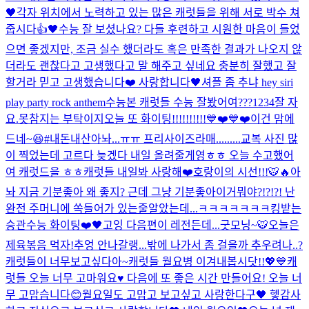
🖤
각자 위치에서 노력하고 있는 많은 캐럿들을 위해 서로 박수 쳐
줍시다👍🖤
수능 잘 보셨나요? 다들 후련하고 시원한 마음이 들었
으면 좋겠지만, 조금 실수 했더라도 혹은 만족한 결과가 나오지 않
더라도 괜찮다고 고생했다고 말 해주고 싶네요 충분히 잘했고 잘
할거라 믿고 고생했습니다❤️ 사랑합니다🖤
셔플 좀 추냐 hey siri
play party rock anthem
수능본 캐럿들 수능 잘봤어여???
1234
잘 자
요.
못참지는 부탁이지
오늘 또 화이팅!!!!!!!!!!💙❤️💙❤️
이건 맘에
드네~😆#내돈내산
아놔...ㅠㅠ 프리사이즈라매.........
교복 사진 많
이 찍었는데 고르다 늦겠다 내일 올려줄게영ㅎㅎ 오늘 수고했어
여 캐럿드을 ㅎㅎ
캐럿들 내일봐 사랑해❤️
호랑이의 시선!!!🐯🔥
아
놔 지금 기분좋아 왜 좋지? 근데 그냥 기분좋아
이거뭐야?!?!?! 난
완전 주머니에 쏙들어가 있는줄알았는데...ㅋㅋㅋㅋㅋㅋㅋ
킹받는
승관
수능 화이팅❤️🖤
고잉 다음편이 레전든데...
굿모닝~🐯
오늘은
제육볶음 먹자!
추엉 안나갈랭...
밖에 나가서 좀 걸을까 추우려나..?
캐럿들이 너무보고싶다아~
캐럿들 월요병 이겨내봅시닷!!💖💙
캐
럿들 오늘 너무 고마워요♥️ 다음에 또 좋은 시간 만들어요! 오늘 너
무 고맙습니다😊
월요일도 고맙고 보고싶고 사랑한다구🖤 헿
감사