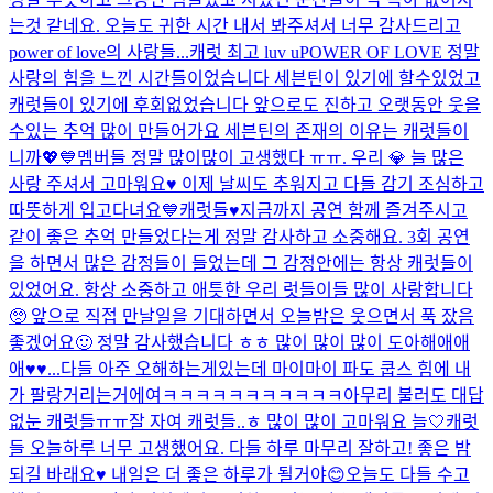
는것 같네요. 오늘도 귀한 시간 내서 봐주셔서 너무 감사드리고
power of love의 사랑들...
캐럿 최고 luv u
POWER OF LOVE 정말
사랑의 힘을 느낀 시간들이었습니다 세븐틴이 있기에 할수있었고
캐럿들이 있기에 후회없었습니다 앞으로도 진하고 오랫동안 웃을
수있는 추억 많이 만들어가요 세븐틴의 존재의 이유는 캐럿들이
니까💖💙
멤버들 정말 많이많이 고생했다 ㅠㅠ. 우리 💎 늘 많은
사랑 주셔서 고마워요♥️ 이제 날씨도 추워지고 다들 감기 조심하고
따뜻하게 입고다녀요💙
캐럿들♥️지금까지 공연 함께 즐겨주시고
같이 좋은 추억 만들었다는게 정말 감사하고 소중해요. 3회 공연
을 하면서 많은 감정들이 들었는데 그 감정안에는 항상 캐럿들이
있었어요. 항상 소중하고 애틋한 우리 럿들이들 많이 사랑합니다
🥺 앞으로 직접 만날일을 기대하면서 오늘밤은 웃으면서 푹 잤음
좋겠어요🙂 정말 감사했습니다 ㅎㅎ 많이 많이 많이 도아해애애
애♥️♥...
다들 아주 오해하는게있는데 마이마이 파도 쿱스 힘에 내
가 팔랑거리는거에여ㅋㅋㅋㅋㅋㅋㅋㅋㅋㅋㅋ
아무리 불러도 대답
없눈 캐럿들ㅠㅠ
잘 자여 캐럿들..ㅎ 많이 많이 고마워요 늘🤍
캐럿
들 오늘하루 너무 고생했어요. 다들 하루 마무리 잘하고! 좋은 밤
되길 바래요♥️ 내일은 더 좋은 하루가 될거야😊
오늘도 다들 수고