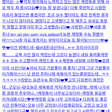
했어요~☺️
🖤
각자 위치에서 노력하고 있는 많은 캐럿들을 위해 서
로 박수 쳐 줍시다👍🖤
수능 잘 보셨나요? 다들 후련하고 시원한
마음이 들었으면 좋겠지만, 조금 실수 했더라도 혹은 만족한 결과
가 나오지 않더라도 괜찮다고 고생했다고 말 해주고 싶네요 충분
히 잘했고 잘할거라 믿고 고생했습니다❤️ 사랑합니다🖤
셔플 좀
추냐 hey siri play party rock anthem
수능본 캐럿들 수능 잘봤어
여???
1234
잘 자요.
못참지는 부탁이지
오늘 또 화이팅!!!!!!!!!!💙❤️
💙❤️
이건 맘에드네~😆#내돈내산
아놔...ㅠㅠ 프리사이즈라
매.........
교복 사진 많이 찍었는데 고르다 늦겠다 내일 올려줄게영
ㅎㅎ 오늘 수고했어여 캐럿드을 ㅎㅎ
캐럿들 내일봐 사랑해❤️
호랑
이의 시선!!!🐯🔥
아놔 지금 기분좋아 왜 좋지? 근데 그냥 기분좋아
이거뭐야?!?!?! 난 완전 주머니에 쏙들어가 있는줄알았는데...ㅋㅋ
ㅋㅋㅋㅋㅋ
킹받는 승관
수능 화이팅❤️🖤
고잉 다음편이 레전든
데...
굿모닝~🐯
오늘은 제육볶음 먹자!
추엉 안나갈랭...
밖에 나가서
좀 걸을까 추우려나..?
캐럿들이 너무보고싶다아~
캐럿들 월요병
이겨내봅시닷!!💖💙
캐럿들 오늘 너무 고마워요♥️ 다음에 또 좋은
시간 만들어요! 오늘 너무 고맙습니다😊
월요일도 고맙고 보고싶
고 사랑한다구🖤 헿
감사하고 진심으로 보고싶고 사랑합니다🖤 내