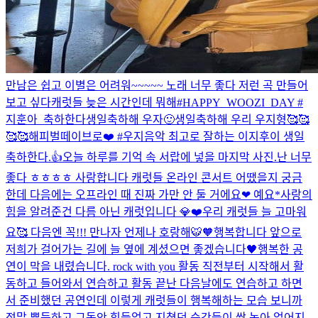
만남은 쉽고 이별은 어려워~~~~~ 노래 너무 좋다 저런 곡 만들어
보고 싶다
캐럿들 늦은 시간인데 뭐해
#HAPPY_WOOZI_DAY #
지훈아_축하한다
생일축하해 우자🙂
생일축하해 우리 우지형🥰🥰
🥰🥰
해피벌떼이브로❤️ #우지
음악 최고로 잘하는 이지후이 생일
축하한다.👍
오늘 하루를 기억 속 서랍에 넣을 마지막 사진.
난 너무
좋다 ㅎㅎㅎㅎ 사랑합니다 캐럿들 온라인 콘서트 어땠을지 궁금
한데 다음에는 오프라인 때 진짜 가만 안 둘 거에요❤ 예요*
사랑의
힘을 알려준건 다름 아닌 캐럿입니다 💎❤️
우리 캐럿들 늘 고마워
요🥰 다음엔 꼭!!! 만나자 언제나 호랑해🐯🧡
행복합니다 앞으로
저희가 걸어가는 길에 늘 옆에 계셨으면 좋겠습니다🖤
행복한 공
연이 막을 내렸습니다. rock with you 활동 직전부터 시작해서 활
동하고 들어와서 연습하고 활동 끝난 다음날에도 연습하고 하면
서 준비했던 공연인데 이렇게 캐럿들이 행복해하는 모습 보니까
정말 뿌듯하고 그동안 힘들었고 지쳤던 순간들이 싹 녹아 없어지