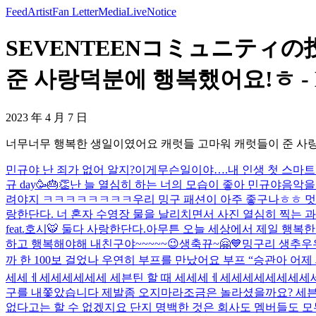
Feed
Artist
Fan Letter
Media
Live
Notice
SEVENTEENコミュニティの
준 사랑덕분에 행복했어요!ㅎ - 
2023 年 4 月 7 日
너무너무 행복한 생일이였어요 캐럿들 고마워 캐럿들이 준 사
민규야 난 죄가 없어 알지?
이게무슨일이야….
내 인생 첫 스마
규 day🥳🎂👏
난 늘 열심히 하는 너의 모습이 좋아 민규야
음악을 
려야지 ㅋㅋㅋㅋㅋㅋㅋㅋ
우리 밍구 패션이 아주 좋구나ㅎㅎ 
랑한단다. 너 혼자 수영장 물을 날리치면서 사진 열심히 찍는 
feat.호시🐯 둘다 사랑한단다.아무튼 오늘 세상에서 제일 행복한 
하고 행복해야해 내친구야~~~~~😉
생축뀨~🤗💙
밍구리 생추우
까 한 100보 걸었나 우연히 부프를 만났어요 부프 “승관아 어
세세ㅔ세세세세세세 세븐틴 할 때 세세세ㅔ세세세세세세세세
구를 내쫓았습니다 제발좀 오지마라
조금은 놀라셨을까요? 세
없다고는 할 수 없겠지요 단지 명백한 것은 회사도 멤버들도 