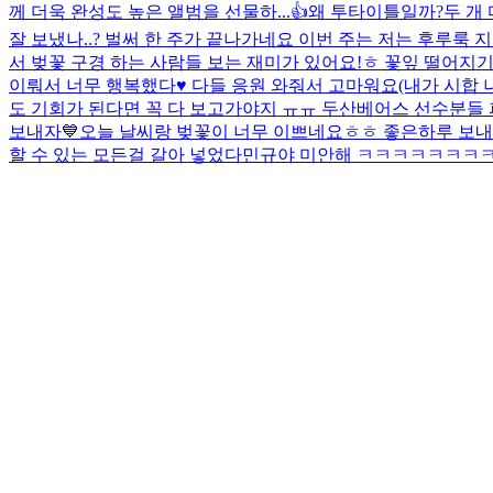
께 더욱 완성도 높은 앨범을 선물하...
👍
왜 투타이틀일까?
두 개 
잘 보냈나..? 벌써 한 주가 끝나가네요 이번 주는 저는 후루룩
서 벚꽃 구경 하는 사람들 보는 재미가 있어요!ㅎ 꽃잎 떨어지기
이뤄서 너무 행복했다♥️ 다들 응원 와줘서 고마워요(내가 시합 
도 기회가 된다면 꼭 다 보고가야지 ㅠㅠ 두산베어스 선수분들 파
보내자💙
오늘 날씨랑 벚꽃이 너무 이쁘네요ㅎㅎ 좋은하루 보내요
할 수 있는 모든걸 갈아 넣었다
민규야 미안해 ㅋㅋㅋㅋㅋㅋㅋ