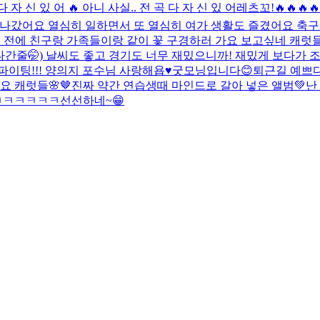
다 자 신 있 어 🔥 아니 사실.. 전 곡 다 자 신 있 어
레츠꼬!🔥🔥🔥🔥
 지나갔어요 열심히 일하면서 또 열심히 여가 생활도 즐겼어요 축
 전에 친구랑 가족들이랑 같이 꽃 구경하러 가요 보고싶네 캐럿들 
나간줄🤭) 날씨도 좋고 경기도 너무 재밌으니까! 재밌게 보다가 조
이팅!!! 양의지 포수님 사랑해욥♥️
굿모닝입니다😊
퇴근길 예쁘
 캐럿들🌸🤎
진짜 약간 연습생때 마인드로 갈아 넣은 앨범💚
난
ㅋㅋㅋㅋㅋㅋ
선선하네~😁