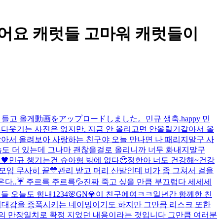
였어요 캐럿들 고마워 캐럿들이
 들고 올게
動画をアップロードしました。
민규 생축.
happy 민
뿌다
웃기는 사진은 없지만. 지금 안 올리고면 안올릴거같아서 올
많아서 올려보아 사랑하는 친구야 오늘 만나면 나 때리지말구 사
모습도 더 있는데 그나마 괜찮을걸로 올리니까 너무 화내지말구
🖤
민규 챙기는건 슈아형 밖에 없다🥹
정한아 너도 건강해~
건강
모임 무사히 끝💛
관리 받고 머리 산발인데 비가 좀 그쳐서 걸을
온다..☔️ 주르륵 주르륵💦
진짜 죽고 싶을 만큼 부끄럽다 세세세
들 오늘도 힘내
1234
🌸GN💎
이 친구에여ㅋㅋ
일년간 함께한 친
기대감을 증폭시키는 네이밍이기도 하지만 그만큼 리스크 또한
거의 만장일치로 확정 지었던 내용이라는 것입니다 그만큼 여러분