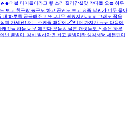
🔥🔥
더블 타이틀이라고 헿 소리 질러
감칠맛 캬
다들 오늘 하루
구도 보고 친구랑 농구도 하고 공연도 보고 요즘 날씨가 너무 좋아
내 하루를 궁금해주고 또...
너무 떨렸지만..ㅎㅎ 그래도 꿈을
심히 가세요! 저는 스케줄 때문에..🥹먼저 가지만 ㅠㅠ 다음에
다
캐럿들 하늘 너무 예쁘다 오늘ㅎ 물론 캐럿들도 🫰
좋은 하루
 이번 앨범이..감히 말하자면 최고 앨범이라 생각해💚 세븐틴이