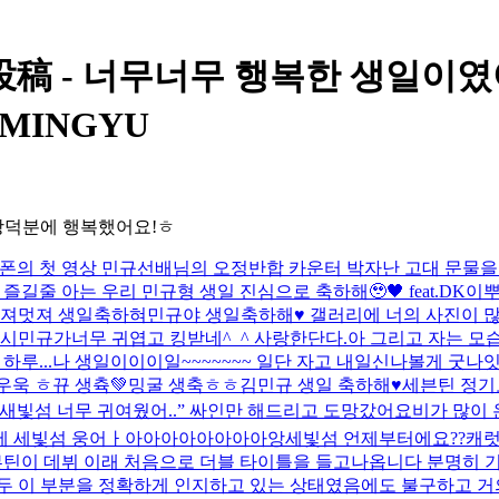
投稿 - 너무너무 행복한 생일이
MINGYU
랑덕분에 행복했어요!ㅎ
트폰의 첫 영상 민규선배님의 오정반합 카운터 박자
난 고대 문물을
즐길줄 아는 우리 민규형 생일 진심으로 축하해🥹🖤 feat.DK
이
멋져멋져 생일축하혀
민규야 생일축하해♥️ 갤러리에 너의 사진이 
과시민규가너무 귀엽고 킹받네^_^ 사랑한단다.아 그리고 자는 
하루...
나 생일이이이일~~~~~~~ 일단 자고 내일신나볼게 굿나잇
우욱 ㅎ
뀨 생츅💚
밍굴 생축ㅎㅎ
김민규 생일 축하해♥️
세븐틴 정기
제 새빛섬 너무 귀여웠어..” 싸인만 해드리고 도망갔어요
비가 많이 
세 세빛섬 웅어ㅏ아아아아아아아아앙
세빛섬 언제부터에요??
캐럿
븐틴이 데뷔 이래 처음으로 더블 타이틀을 들고나옵니다 분명히 
모두 이 부분을 정확하게 인지하고 있는 상태였음에도 불구하고 