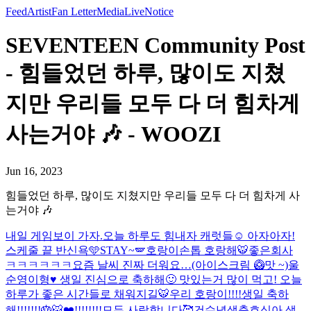
Feed
Artist
Fan Letter
Media
Live
Notice
SEVENTEEN Community Post
- 힘들었던 하루, 많이도 지쳤
지만 우리들 모두 다 더 힘차게
사는거야 🎶 - WOOZI
Jun 16, 2023
힘들었던 하루, 많이도 지쳤지만 우리들 모두 다 더 힘차게 사
는거야 🎶
내일 게임보이 가자.
오늘 하루도 힘내자 캐럿들☺️ 아자아자!
스케줄 끝 반신욕🩵
STAY~🪽
호랑이손톱 호랑해🐯
좋은회사
ㅋㅋㅋㅋㅋㅋ
요즘 날씨 진짜 더워요…(아이스크림 🥝맛 ~)
울
순영이형♥️ 생일 진심으로 축하해🙂 맛있는거 많이 먹고! 오늘
하루가 좋은 시간들로 채워지길🐯
우리 호랑이!!!!생일 축하
해!!!!!!!🎂🐯❤️!!!!!!!!
모두 사랑합니다🥰
건수녕생축
호싱아 생