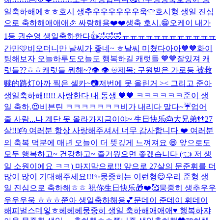
일축하해에ㅎㅎ
호시 생추우우우우우우욱🩵
호시형 생일 진심
으로 축하해애애애🎉 싸랑해용❤️❤️
생축 호시.😁
오케이 내가
1등 권순영 생일축하한다👍🤣🤣🤣
ㅠㅠㅠㅠㅠㅠㅠㅠㅠㅠㅠㅠ
간만🩵
비오더니만 날씨가 좋네~ ㅎ
날씨 미쳤다아아💙💙화이
팅해보자 오늘하루도
오늘도 행복하길 캐럿들 💙💙
잘있져 캐
럿들??ㅎㅎ
캐럿들 뭐해~?
👁️ 👁️ ♾️
제목: 구원받은 가로등 被救
赎的路灯
아까 찍은 셀카~📷
저번에 못 올린거 >< 그리고 준아
생일축하해!!!!! 사랑한다 내 동생 💙💙 ㅋㅋㅋㅋㅋㅋ
준이 생
일 축하.😍
비븐틴 ㅋㅋㅋㅋㅋㅋㅋ
비가 내리다 말다~☔️
업어
줄 사람...나 계단 못 올라가
지금이야~ 生日快乐🎂大兄弟👬
27
살!!!🎂 여러분 항상 사랑해주셔서 너무 감사합니다 ❤️ 여러분
의 축복 덕분에 매년 오늘이 더 뜻깊게 느껴져요 😄 앞으로도
모두 행복하고~ 건강하고~ 즐거웠으면 좋겠습니다 (👈 저 생
일 소원이에요 ㅋㅋ) 마지막으로!!! 앞으로 27살의 문준휘를 더
많이 많이 기대해주세요!!!✨
뭉중히는 이런형😌
우리 준형 생
일 진심으로 축하해ㅎㅎ 祝你生日快乐🎁❤️🥰
뭉중히 생추우우
우우우욱 ㅎㅎㅎ
쭌아 생일축하해용💕
문데이 준데이 휘데이
해피벌스데잏ㅎ헤헤헤
뭉중히 생일 축하해애애애♥️ 행복하쟈