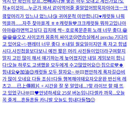
역시 난 확신의 준프..🥹
빼꼼
다들 좋은 하루 보내고 계신가요?
도
착✈️
이것이…누군가 와서 같이먹어줄 줄알았어
밥묵자아아크ㅡ크
킄
앞머리가 있느냐 없느냐😘 귀여운척 미안합니다♥️
캐럿들 나뭐
먹을까…..
자주 찾아올게 ㅎㅎ캐럿들💙크크
캐럿들 뭐하고있나아
아아😆
라면먹고싶다 김치에 싹~ 호로록
문준휘 노래 너무 좋다.😁
😁😁😁
오오 사이코
캬 뭉중히 싸이코🫢
연습실에서 psycho 기다리
고 있어요~✨
팬레터 너무 좋다 ㅎ
내일 월요일이지만 푹 자고 힘냅
시다.
사진첩을보다보니 예전 짧은 머리 사진들이있더라구여
할지
말지 고민 많이 해서 얘기하는게 늦어졌지만 내일 게임보이 합니
다!
오늘 하루도 고생했을 모두에게 수고많았어요🙂 집으로💙
🍀
힘내요💎加油😉
캐럿들 모두 잘자요~ 🫶🏻
편안하게 푹자길😉
비
가 많이 오네요 다들 조심!!
다들 행복해야돼요
자
오운완 반신욕 레
츠고.....
已上傳照片。
시간을 잘 못 알았네...?핳 라이브 할 때 뜨
고 있었구나
🫶🏻🖤
안녕하세요 25살 버논입니다
셀카 까묵...오늘
꼭 줄게....
흔들흔들 카니발 오늘도 힘내다들🥰
🙂