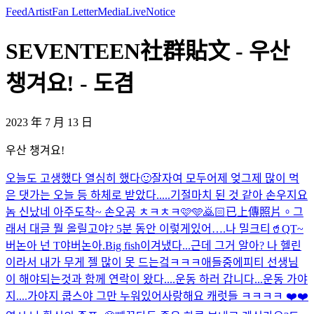
Feed
Artist
Fan Letter
Media
Live
Notice
SEVENTEEN社群貼文 - 우산
챙겨요! - 도겸
2023 年 7 月 13 日
우산 챙겨요!
오늘도 고생했다 열심히 했다🙂잘자여 모두
어제 엊그제 많이 먹
은 댓가는 오늘 등 하체로 받았다.....기절
마치 된 것 같아 손우지
요
놈 신났네 아주
도착~ 손오공 ㅊㅋㅊㅋ🩷🩵🙇🏻
已上傳照片。
그
래서 대글 뭘 올릴고야? 5분 동안 이렇게있어….
나 밀크티🥤
QT~
버논아 넌 T야
버논아.
Big fish
이겨냈다...근데 그거 알아? 나 헬린
이라서 내가 무게 젤 많이 못 드는겈ㅋㅋㅋ애들중에
피티 선생님
이 해야되는것과 함께 연락이 왔다....운동 하러 갑니다...
운동 가야
지....가야지 쿱스야 그만 누워있어
사랑해요 캐럿들 ㅋㅋㅋㅋ ❤️❤️