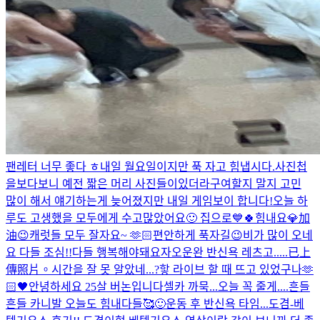
팬레터 너무 좋다 ㅎ
내일 월요일이지만 푹 자고 힘냅시다.
사진첩
을보다보니 예전 짧은 머리 사진들이있더라구여
할지 말지 고민
많이 해서 얘기하는게 늦어졌지만 내일 게임보이 합니다!
오늘 하
루도 고생했을 모두에게 수고많았어요🙂 집으로💙
🍀힘내요💎加
油😉
캐럿들 모두 잘자요~ 🫶🏻
편안하게 푹자길😉
비가 많이 오네
요 다들 조심!!
다들 행복해야돼요
자
오운완 반신욕 레츠고.....
已上
傳照片。
시간을 잘 못 알았네...?핳 라이브 할 때 뜨고 있었구나
🫶
🏻🖤
안녕하세요 25살 버논입니다
셀카 까묵...오늘 꼭 줄게....
흔들
흔들 카니발 오늘도 힘내다들🥰
🙂
운동 후 반신욕 타임...
도겸-베