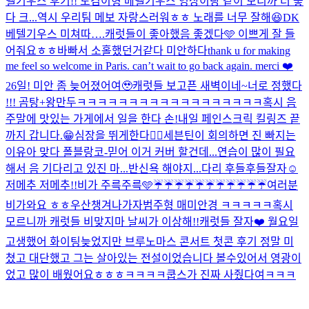
텔기우스 후기!! 도겸이형 베텔기우스 영상이랑 같이 보니까 더 좋
다 크...역시 우리팀 메보 자랑스러워ㅎㅎ 노래를 너무 잘해😆
DK
베텔기우스 미쳐따….
캐럿들이 좋아했음 좋겠다🩵 이쁘게 잘 들
어줘요ㅎㅎ
바빠서 소홀했던거같다 미안하다
thank u for making
me feel so welcome in Paris. can’t wait to go back again. merci ❤️
26일! 미안 좀 늦어졌어여🥹
캐럿들 보고픈 새벽이네~
너로 정했다
!!! 곰탕+왕만두
ㅋㅋㅋㅋㅋㅋㅋㅋㅋㅋㅋㅋㅋㅋㅋㅋㅋㅋ
혹시 음
주말에 맛있는 가게에서 일을 한다 손!
내일 페인스크릭 킬링즈 끝
까지 갑니다.😁
심장을 뛰게한다❤️‍🔥
세븐틴이 회의하면 진 빠지는
이유
아 맞다 폴블랑코-믿어 이거 커버 할건데...연습이 많이 필요
해서 음 기다리고 있진 마...
반신욕 해야지...다리 후들후들
잘자☺️
저메추 저메추!!
비가 주륵주륵🩵
☔️☔️☔️☔️☔️☔️☔️☔️☔️☔️☔️
여러분
비가와요 ㅎㅎ우산챙겨나가자
범주형 매미안경 ㅋㅋㅋㅋㅋ
혹시
모르니까 캐럿들 비맞지마 날씨가 이상해!!
캐럿들 잘자❤️ 월요일
고생했어 화이팅
늦었지만 브루노마스 콘서트 첫콘 후기 정말 미
쳤고 대단했고 그는 살아있는 전설이었습니다 볼수있어서 영광이
었고 많이 배웠어요ㅎㅎㅎ
ㅋㅋㅋㅋ쿱스가 진짜 사줬다여ㅋㅋㅋ