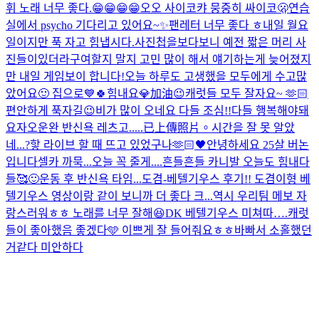
휘 노래 너무 좋다.😁😁😁😁
오오 사이코
캬 뭉중히 싸이코🫢
연습
실에서 psycho 기다리고 있어요~✨
팬레터 너무 좋다 ㅎ
내일 월요
일이지만 푹 자고 힘냅시다.
사진첩을보다보니 예전 짧은 머리 사
진들이있더라구여
할지 말지 고민 많이 해서 얘기하는게 늦어졌지
만 내일 게임보이 합니다!
오늘 하루도 고생했을 모두에게 수고많
았어요🙂 집으로💙
🍀힘내요💎加油😉
캐럿들 모두 잘자요~ 🫶🏻
편안하게 푹자길😉
비가 많이 오네요 다들 조심!!
다들 행복해야돼
요
자
오운완 반신욕 레츠고.....
已上傳照片。
시간을 잘 못 알았
네...?핳 라이브 할 때 뜨고 있었구나
🫶🏻🖤
안녕하세요 25살 버논
입니다
셀카 까묵...오늘 꼭 줄게....
흔들흔들 카니발 오늘도 힘내다
들🥰
🙂
운동 후 반신욕 타임...
도겸-베텔기우스 후기!! 도겸이형 베
텔기우스 영상이랑 같이 보니까 더 좋다 크...역시 우리팀 메보 자
랑스러워ㅎㅎ 노래를 너무 잘해😆
DK 베텔기우스 미쳐따….
캐럿
들이 좋아했음 좋겠다🩵 이쁘게 잘 들어줘요ㅎㅎ
바빠서 소홀했던
거같다 미안하다