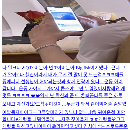
나 밀크티🥤
QT~
버논아 넌 T야
버논아.
Big fish
이겨냈다...근데 그
거 알아? 나 헬린이라서 내가 무게 젤 많이 못 드는겈ㅋㅋㅋ애들
중에
피티 선생님이 해야되는것과 함께 연락이 왔다....운동 하러
갑니다...
운동 가야지....가야지 쿱스야 그만 누워있어
사랑해요 캐
럿들 ㅋㅋㅋㅋ ❤️❤️
역시 난 확신의 준프..🥹
빼꼼
다들 좋은 하루
보내고 계신가요?
도착✈️
이것이…누군가 와서 같이먹어줄 줄알았
어
밥묵자아아크ㅡ크킄
앞머리가 있느냐 없느냐😘 귀여운척 미안
합니다♥️
캐럿들 나뭐먹을까…..
자주 찾아올게 ㅎㅎ캐럿들💙크크
캐럿들 뭐하고있나아아아😆
라면먹고싶다 김치에 싹~ 호로록
문준