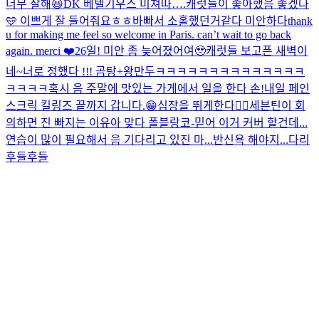
너무 잘해😆
DK 베텔기우스 미쳐따….
캐럿들이 좋아했음 좋겠다
🩵 이쁘게 잘 들어줘요ㅎㅎ
바빠서 소홀했던거같다 미안하다
thank
u for making me feel so welcome in Paris. can’t wait to go back
again. merci ❤️
26일! 미안 좀 늦어졌어여🥹
캐럿들 보고픈 새벽이
네~
너로 정했다 !!! 곰탕+왕만두
ㅋㅋㅋㅋㅋㅋㅋㅋㅋㅋㅋㅋㅋㅋ
ㅋㅋㅋㅋ
혹시 음 주말에 맛있는 가게에서 일을 한다 손!
내일 페인
스크릭 킬링즈 끝까지 갑니다.😁
심장을 뛰게한다❤️‍🔥
세븐틴이 회
의하면 진 빠지는 이유
아 맞다 폴블랑코-믿어 이거 커버 할건데...
연습이 많이 필요해서 음 기다리고 있진 마...
반신욕 해야지...다리
후들후들