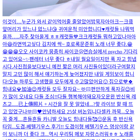
이것이…누군가 와서 같이먹어줄 줄알았어
밥묵자아아크ㅡ크킄
앞머리가 있느냐 없느냐😘 귀여운척 미안합니다♥️
캐럿들 나뭐먹
을까…..
자주 찾아올게 ㅎㅎ캐럿들💙크크
캐럿들 뭐하고있나아아
아😆
라면먹고싶다 김치에 싹~ 호로록
문준휘 노래 너무 좋다.😁
😁😁😁
오오 사이코
캬 뭉중히 싸이코🫢
연습실에서 psycho 기다리
고 있어요~✨
팬레터 너무 좋다 ㅎ
내일 월요일이지만 푹 자고 힘냅
시다.
사진첩을보다보니 예전 짧은 머리 사진들이있더라구여
할지
말지 고민 많이 해서 얘기하는게 늦어졌지만 내일 게임보이 합니
다!
오늘 하루도 고생했을 모두에게 수고많았어요🙂 집으로💙
🍀
힘내요💎加油😉
캐럿들 모두 잘자요~ 🫶🏻
편안하게 푹자길😉
비
가 많이 오네요 다들 조심!!
다들 행복해야돼요
자
오운완 반신욕 레
츠고.....
已上傳照片。
시간을 잘 못 알았네...?핳 라이브 할 때 뜨
고 있었구나
🫶🏻🖤
안녕하세요 25살 버논입니다
셀카 까묵...오늘
꼭 줄게....
흔들흔들 카니발 오늘도 힘내다들🥰
🙂
운동 후 반신욕
타임...
도겸-베텔기우스 후기!! 도겸이형 베텔기우스 영상이랑 같
이 보니까 더 좋다 크...역시 우리팀 메보 자랑스러워ㅎㅎ 노래를