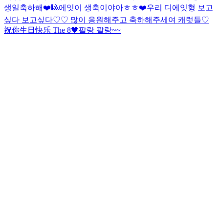
생일축하해❤️🎱
에잇이 생축이야아ㅎㅎ❤️
우리 디에잇형 보고
싶다 보고싶다♡♡ 많이 응원해주고 축하해주세여 캐럿들♡
祝你生日快乐 The 8🖤
팔랑 팔랑~~