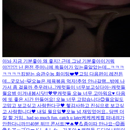
아놔 지금 기분좋아 왜 좋지? 근데 그냥 기분좋아
이거뭐
야?!?!?! 난 완전 주머니에 쏙들어가 있는줄알았는데...ㅋㅋㅋ
ㅋㅋㅋㅋ
킹받는 승관
수능 화이팅❤️🖤
고잉 다음편이 레전든
데...
굿모닝~🐯
오늘은 제육볶음 먹자!
추엉 안나갈랭...
밖에 나
가서 좀 걸을까 추우려나..?
캐럿들이 너무보고싶다아~
캐럿들
월요병 이겨내봅시닷!!💖💙
캐럿들 오늘 너무 고마워요♥️ 다음
에 또 좋은 시간 만들어요! 오늘 너무 고맙습니다😊
월요일도
고맙고 보고싶고 사랑한다구🖤 헿
감사하고 진심으로 보고싶
고 사랑합니다🖤 내일 월요일🖤
오늘 넘 재밌었어요.. 담엔 더
잘 할 거임.. had so much fun. catch u later
케케케케켘 떠내려가
안한다니까!!!
40분 뒤!!! 콘서트!❤🔥🖤💪
좀이따 만나요~😌
画
像をアップロードしました。
가즈아🔥
캐럿들 드디어 내일이