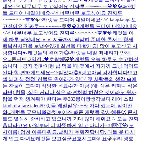
네요~^^ 너무너무 보고싶어요 진짜루~~~~~~~~💙💖💎4
캐럿
들 드디어 내일이네요~^^ 너무너무 보고싶어요 진짜루
~~~~~~~~💙💖💎3
캐럿들 드디어 내일이네요~^^ 너무너무 보
고싶어요 진짜루~~~~~~~~💙💖💎2
캐럿들 드디어 내일이네요
~^^ 너무너무 보고싶어요 진짜루~~~~~~~~💙💖💎
캐럿들 이
제 하루 남았네요 ㅎㅎ 지금까지 열심히 준비한 콘서트 함께
행복한시간을 보낼수있게 최선을 다할게요! 많이 보고싶고 사
랑합니다♥️-캐럿들의 겸이가😊-
캐럿들 내일 떠내려가 안해
요...
콘서트..2일전..🖤
호랑해🐯🧡
캐럿들 오늘 하루도 수고하셨
습니다ㅏ
공지 정한이형 밥 먹을 때 옆에서 자기꺼 그냥 먹어도
된다 함 편하게드세요~^^
받았다😋#광고아님 감사합니다!!!
고
셉 뇌피셜 정정 '찬물도 위아래가 있다' 옛 사람들의 생각 속에
는 찬물이 그다지 적당한 음료수가 아님 (예: 식은 커피나 식은
라면) 찬물, 식은 커피나 식은 라면처럼 하찮은 것이라도 윗사
람을 먼저 챙겨줘야 한다는 뜻
333
붕어빵
생각보다 레어 스킬
kind of a rare talent
캐럿들 왜얼알유~~
와 자다 깼는데 잠이안
와..
캐럿들 굿모닝😁
라켓보이즈 봐준 캐럿들 감사해용🥲 콘서
트도 열심히 준비하고 있으니까 기대 많이 해줘요ㅎ 오늘 진짜
춥더라고요 내일부터 더 따뜻하게 입고 다니기~!!!
丽江💙(도
시이름) 엄청 아름다워요.
날씨가 추워진답니당. 다들 옷 따시
게 입고 다녀요
캐럿들 보고싶군요
호시
고마워요💎
우리 명호