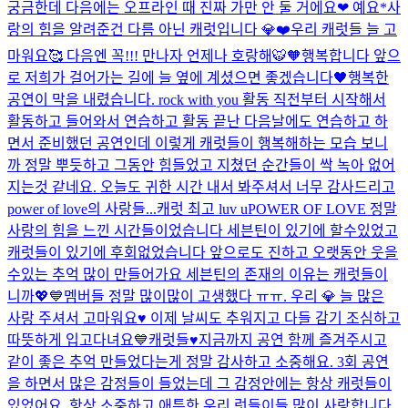
궁금한데 다음에는 오프라인 때 진짜 가만 안 둘 거에요❤ 예요*
사
랑의 힘을 알려준건 다름 아닌 캐럿입니다 💎❤️
우리 캐럿들 늘 고
마워요🥰 다음엔 꼭!!! 만나자 언제나 호랑해🐯🧡
행복합니다 앞으
로 저희가 걸어가는 길에 늘 옆에 계셨으면 좋겠습니다🖤
행복한
공연이 막을 내렸습니다. rock with you 활동 직전부터 시작해서
활동하고 들어와서 연습하고 활동 끝난 다음날에도 연습하고 하
면서 준비했던 공연인데 이렇게 캐럿들이 행복해하는 모습 보니
까 정말 뿌듯하고 그동안 힘들었고 지쳤던 순간들이 싹 녹아 없어
지는것 같네요. 오늘도 귀한 시간 내서 봐주셔서 너무 감사드리고
power of love의 사랑들...
캐럿 최고 luv u
POWER OF LOVE 정말
사랑의 힘을 느낀 시간들이었습니다 세븐틴이 있기에 할수있었고
캐럿들이 있기에 후회없었습니다 앞으로도 진하고 오랫동안 웃을
수있는 추억 많이 만들어가요 세븐틴의 존재의 이유는 캐럿들이
니까💖💙
멤버들 정말 많이많이 고생했다 ㅠㅠ. 우리 💎 늘 많은
사랑 주셔서 고마워요♥️ 이제 날씨도 추워지고 다들 감기 조심하고
따뜻하게 입고다녀요💙
캐럿들♥️지금까지 공연 함께 즐겨주시고
같이 좋은 추억 만들었다는게 정말 감사하고 소중해요. 3회 공연
을 하면서 많은 감정들이 들었는데 그 감정안에는 항상 캐럿들이
있었어요. 항상 소중하고 애틋한 우리 럿들이들 많이 사랑합니다