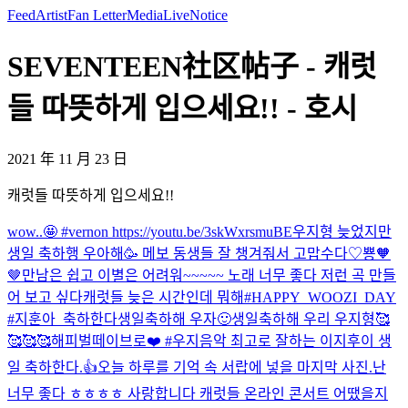
Feed
Artist
Fan Letter
Media
Live
Notice
SEVENTEEN社区帖子 - 캐럿
들 따뜻하게 입으세요!! - 호시
2021 年 11 月 23 日
캐럿들 따뜻하게 입으세요!!
wow..🤩 #vernon https://youtu.be/3skWxrsmuBE
우지형 늦었지만
생일 축하행 우아해🥳 메보 동생들 잘 챙겨줘서 고맙수다♡
뿅🧡
🤎
만남은 쉽고 이별은 어려워~~~~~ 노래 너무 좋다 저런 곡 만들
어 보고 싶다
캐럿들 늦은 시간인데 뭐해
#HAPPY_WOOZI_DAY
#지훈아_축하한다
생일축하해 우자🙂
생일축하해 우리 우지형🥰
🥰🥰🥰
해피벌떼이브로❤️ #우지
음악 최고로 잘하는 이지후이 생
일 축하한다.👍
오늘 하루를 기억 속 서랍에 넣을 마지막 사진.
난
너무 좋다 ㅎㅎㅎㅎ 사랑합니다 캐럿들 온라인 콘서트 어땠을지