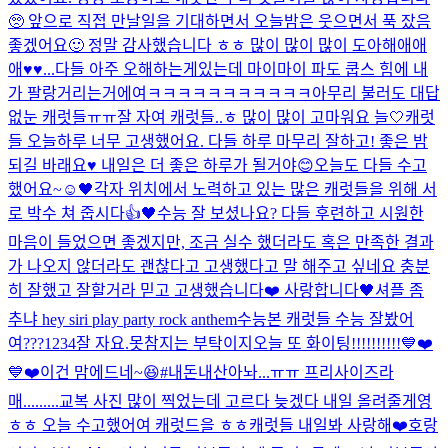
🥺 앞으로 직접 만날일을 기대하면서 오늘밤은 웃으면서 푹 잤음
좋겠어요🙂 정말 감사했습니다 ㅎㅎ 많이 많이 많이 도아해애애
애♥️♥...
다들 아주 오해하는게있는데 마이마이 파도 쿱스 힘에 내
가 팔랑거리는거에여ㅋㅋㅋㅋㅋㅋㅋㅋㅋㅋㅋ
아무리 불러도 대답
없눈 캐럿들ㅠㅠ
잘 자여 캐럿들..ㅎ 많이 많이 고마워요 늘🤍
캐럿
들 오늘하루 너무 고생했어요. 다들 하루 마무리 잘하고! 좋은 밤
되길 바래요♥️ 내일은 더 좋은 하루가 될거야😊
오늘도 다들 수고
했어요~☺️
🖤
각자 위치에서 노력하고 있는 많은 캐럿들을 위해 서
로 박수 쳐 줍시다👍🖤
수능 잘 보셨나요? 다들 후련하고 시원한
마음이 들었으면 좋겠지만, 조금 실수 했더라도 혹은 만족한 결과
가 나오지 않더라도 괜찮다고 고생했다고 말 해주고 싶네요 충분
히 잘했고 잘할거라 믿고 고생했습니다❤️ 사랑합니다🖤
셔플 좀
추냐 hey siri play party rock anthem
수능본 캐럿들 수능 잘봤어
여???
1234
잘 자요.
못참지는 부탁이지
오늘 또 화이팅!!!!!!!!!!💙❤️
💙❤️
이건 맘에드네~😆#내돈내산
아놔...ㅠㅠ 프리사이즈라
매.........
교복 사진 많이 찍었는데 고르다 늦겠다 내일 올려줄게영
ㅎㅎ 오늘 수고했어여 캐럿드을 ㅎㅎ
캐럿들 내일봐 사랑해❤️
호랑