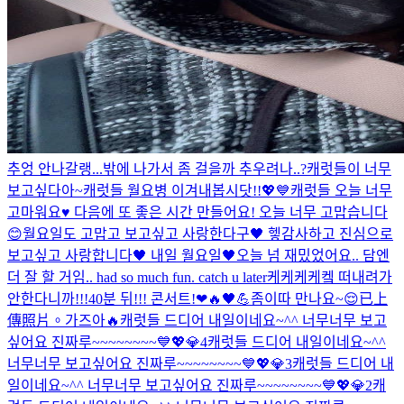
추엉 안나갈랭...
밖에 나가서 좀 걸을까 추우려나..?
캐럿들이 너무
보고싶다아~
캐럿들 월요병 이겨내봅시닷!!💖💙
캐럿들 오늘 너무
고마워요♥️ 다음에 또 좋은 시간 만들어요! 오늘 너무 고맙습니다
😊
월요일도 고맙고 보고싶고 사랑한다구🖤 헿
감사하고 진심으로
보고싶고 사랑합니다🖤 내일 월요일🖤
오늘 넘 재밌었어요.. 담엔
더 잘 할 거임.. had so much fun. catch u later
케케케케켘 떠내려가
안한다니까!!!
40분 뒤!!! 콘서트!❤🔥🖤💪
좀이따 만나요~😌
已上
傳照片。
가즈아🔥
캐럿들 드디어 내일이네요~^^ 너무너무 보고
싶어요 진짜루~~~~~~~~💙💖💎4
캐럿들 드디어 내일이네요~^^
너무너무 보고싶어요 진짜루~~~~~~~~💙💖💎3
캐럿들 드디어 내
일이네요~^^ 너무너무 보고싶어요 진짜루~~~~~~~~💙💖💎2
캐