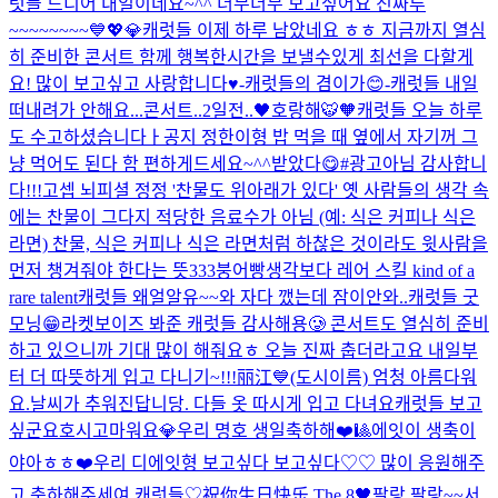
럿들 드디어 내일이네요~^^ 너무너무 보고싶어요 진짜루
~~~~~~~~💙💖💎
캐럿들 이제 하루 남았네요 ㅎㅎ 지금까지 열심
히 준비한 콘서트 함께 행복한시간을 보낼수있게 최선을 다할게
요! 많이 보고싶고 사랑합니다♥️-캐럿들의 겸이가😊-
캐럿들 내일
떠내려가 안해요...
콘서트..2일전..🖤
호랑해🐯🧡
캐럿들 오늘 하루
도 수고하셨습니다ㅏ
공지 정한이형 밥 먹을 때 옆에서 자기꺼 그
냥 먹어도 된다 함 편하게드세요~^^
받았다😋#광고아님 감사합니
다!!!
고셉 뇌피셜 정정 '찬물도 위아래가 있다' 옛 사람들의 생각 속
에는 찬물이 그다지 적당한 음료수가 아님 (예: 식은 커피나 식은
라면) 찬물, 식은 커피나 식은 라면처럼 하찮은 것이라도 윗사람을
먼저 챙겨줘야 한다는 뜻
333
붕어빵
생각보다 레어 스킬 kind of a
rare talent
캐럿들 왜얼알유~~
와 자다 깼는데 잠이안와..
캐럿들 굿
모닝😁
라켓보이즈 봐준 캐럿들 감사해용🥲 콘서트도 열심히 준비
하고 있으니까 기대 많이 해줘요ㅎ 오늘 진짜 춥더라고요 내일부
터 더 따뜻하게 입고 다니기~!!!
丽江💙(도시이름) 엄청 아름다워
요.
날씨가 추워진답니당. 다들 옷 따시게 입고 다녀요
캐럿들 보고
싶군요
호시
고마워요💎
우리 명호 생일축하해❤️🎱
에잇이 생축이
야아ㅎㅎ❤️
우리 디에잇형 보고싶다 보고싶다♡♡ 많이 응원해주
고 축하해주세여 캐럿들♡
祝你生日快乐 The 8🖤
팔랑 팔랑~~
서