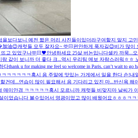
첩을보다보니 예전 짧은 머리 사진들이있더라구여
할지 말지 고민
加油😉
캐럿들 모두 잘자요~ 🫶🏻
편안하게 푹자길😉
비가 많이 
때 뜨고 있었구나
🫶🏻🖤
안녕하세요 25살 버논입니다
셀카 까묵...오늘
랑 같이 보니까 더 좋다 크...역시 우리팀 메보 자랑스러워ㅎㅎ 
하다
thank u for making me feel so welcome in Paris. can’t wait to go 
ㅋㅋㅋㅋㅋㅋㅋ
혹시 음 주말에 맛있는 가게에서 일을 한다 손!
내일
할건데...연습이 많이 필요해서 음 기다리고 있진 마...
반신욕 해야
형 매미안경 ㅋㅋㅋㅋㅋ
혹시 모르니까 캐럿들 비맞지마 날씨가 이
 전설이었습니다 볼수있어서 영광이었고 많이 배웠어요ㅎㅎㅎ
ㅋㅋ