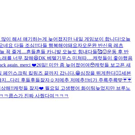
 많이 해서 얘기하는게 늦어졌지만 내일 게임보이 합니다!
오늘
오네요 다들 조심!!
다들 행복해야돼요
자
오운완 반신욕 레츠
 꼭 줄게....
흔들흔들 카니발 오늘도 힘내다들🥰
🙂
운동 후 반
노래를 너무 잘해😆
DK 베텔기우스 미쳐따….
캐럿들이 좋아했음
back again. merci ❤️
26일! 미안 좀 늦어졌어여🥹
캐럿들 보고픈 새
 페인스크릭 킬링즈 끝까지 갑니다.😁
심장을 뛰게한다❤️‍🔥
세븐
지...다리 후들후들
잘자☺️
저메추 저메추!!
비가 주륵주륵🩵
☔️☔️
상해!!
캐럿들 잘자❤️ 월요일 고생했어 화이팅
늦었지만 브루노
ㅋㅋ쿱스가 진짜 사줬다여ㅋㅋㅋ