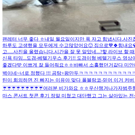
팬레터 너무 좋다 ㅎ
내일 월요일이지만 푹 자고 힘냅시다.
사진
하루도 고생했을 모두에게 수고많았어요🙂 집으로💙
🍀힘내요
고.....
사진을 올렸습니다.
시간을 잘 못 알았네...?핳 라이브 할 
신욕 타임...
도겸-베텔기우스 후기!! 도겸이형 베텔기우스 영상이
좋겠다🩵 이쁘게 잘 들어줘요ㅎㅎ
바빠서 소홀했던거같다 미안
벽이네~
너로 정했다 !!! 곰탕+왕만두
ㅋㅋㅋㅋㅋㅋㅋㅋㅋㅋㅋ
틴이 회의하면 진 빠지는 이유
아 맞다 폴블랑코-믿어 이거 커버 
☔️☔️☔️☔️☔️☔️☔️☔️☔️
여러분 비가와요 ㅎㅎ우산챙겨나가자
범주
마스 콘서트 첫콘 후기 정말 미쳤고 대단했고 그는 살아있는