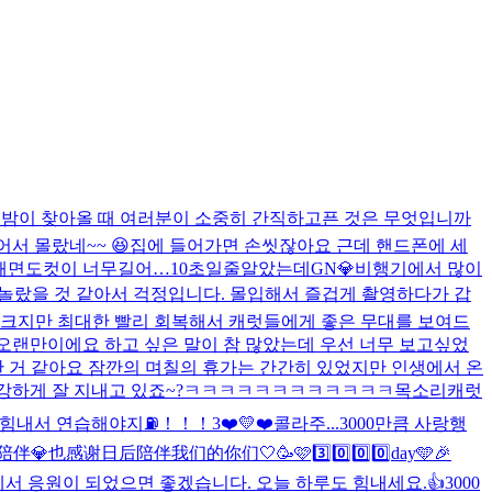
 밤이 찾아올 때 여러분이 소중히 간직하고픈 것은 무엇입니까
서 몰랐네~~ 😆
집에 들어가면 손씻잖아요 근데 핸드폰에 세
해
면도컷이 너무길어…10초일줄알았는데
GN💎
비행기에서 많이
 놀랐을 것 같아서 걱정입니다. 몰입해서 즐겁게 촬영하다가 갑
 크지만 최대한 빨리 회복해서 캐럿들에게 좋은 무대를 보여드
 오랜만이에요 하고 싶은 말이 참 많았는데 우선 너무 보고싶었
험한 거 같아요 잠깐의 며칠의 휴가는 간간히 있었지만 인생에서 온
강하게 잘 지내고 있죠~?
ㅋㅋㅋㅋㅋㅋㅋㅋㅋㅋㅋㅋ
목소리
캐럿
 힘내서 연습해야지⛽️！！！
3❤️💛❤️
콜라주...
3000만큼 사랑행
0天的陪伴💎也感谢日后陪伴我们的你们🤍
🥳🩷3️⃣0️⃣0️⃣0️⃣day🩵🎉
서 응원이 되었으면 좋겠습니다. 오늘 하루도 힘내세요.👍
3000