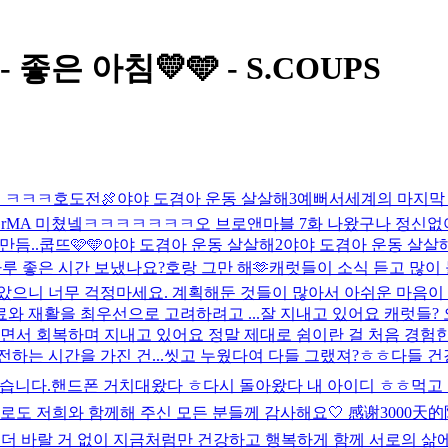
좋은 아침💛🩵 - S.COUPS
요 ㅋㅋㅋ
호도전🍖
야야 도겸아 운동 살살해3
예뻐서
세계의 마지막
WYUOTGrMA 미쳤넼ㅋㅋㅋㅋㅋㅋㅋ
오 브로앤마블 7화 나왔구나 정신없어
만듬..
쿱뜨🩷🩵
야야 도겸아 운동 살살해2
야야 도겸아 운동 살살
하루 좋은 시간 보냈나요?
호랑 그만 해🫶
캐럿들이 소식 듣고 많이
받았으니 너무 걱정마세요. 계획해둔 것들이 많아서 아쉬운 마음이
와 재활을 최우선으로 고려하려고 ...
잘 지내고 있어요 캐럿들?
 쉬면서 회복하며 지내고 있어요 정말 제대로 쉼이란 걸 처음 경
하는 시간을 가진 건...
씻고 누웠다여 다들 그랬져?ㅎㅎ
다들 건
습니다.
핸드폰 거치대왔다 ㅎ
다시 돌아왔다 내 아이디 ㅎㅎ
먹고
 앞으로도 저희와 함께해 주신 모든 분들께 감사해요🤍 感谢300
더 바랄 거 없이 지금처럼만 건강하고 행복하게 함께 서로의 삶에