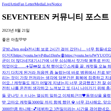
Feed
Artist
Fan Letter
Media
Live
Notice
SEVENTEEN 커뮤니티 포스트 - 
2023년 8월 21일
좋은 아침💛🩵
굿밤🌙
lets go👍
전시회 보로 2시간 걸어 갔던니… 너무 힘들네
이거지
https://youtu.be/vP4ha1fJmfw
흫
https://youtu.be/oJ
균이 더 많다네?
대기시간에 너무 심심해서 젓가락 봉투로 반지 
먹었어요……✈️🐷💤
잘 도착 했어요🤍
스케줄 끝. 캐럿들 오늘 
자기 다치게 된거라 처음엔 좀 놀랐는데 바로 병원에서 진료 
리는 것이 가장 먼저라는 생각에 당분간은 회복에 집중하고 치료
어요..! 캐럿들도 제가 어떻게 지냈는지 너무 궁금했죠? 전 잘
전히 나를 온전히 생각하고 느껴보고 또 다시 나아가기 위해 충전
들 굿나잇 ㅎㅎ나는 열심히 일하고 이제퇴근!!!🖤
동영상을 올렸
🩵 고마오 캐럿들
3000일 까지 함께 했던 💎 너무 감사해요.
3000만큼 하니해~💕
데뷔하고 3천일이라는 시간을 겪어왔네요. 