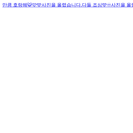
만큼 호랑해🐯🩷🩵
사진을 올렸습니다.
다들 조심🩵
♾️
사진을 올