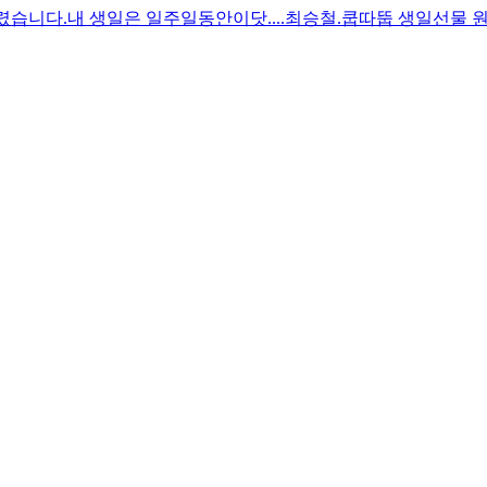
렸습니다.
내 생일은 일주일동안이닷....
최승철.
쿱따뚭 생일선물 원