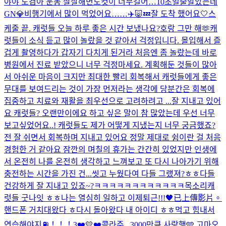
야야 도겸아 운동 살살해
면도컷이 너무길어…10초일줄알았는데
GN💎
비행기에서 많이 먹었어요……✈️🐷💤
잘 도착 했어요🤍
스
케줄 끝. 캐럿들 오늘 하루 좋은 시간 보냈나요?
호랑 그만 해🫶
캐
럿들이 소식 듣고 많이 놀랐을 것 같아서 걱정입니다. 몰입해서 즐
겁게 촬영하다가 갑자기 다치게 된거라 처음엔 좀 놀랐는데 바로
병원에서 진료 받았으니 너무 걱정마세요. 계획해둔 것들이 많아
서 아쉬운 마음이 크지만 최대한 빨리 회복해서 캐럿들에게 좋은
무대를 보여드리는 것이 가장 먼저라는 생각에 당분간은 회복에
집중하고 치료와 재활을 최우선으로 고려하려고 ...
잘 지내고 있어
요 캐럿들? 오랜만이에요 하고 싶은 말이 참 많았는데 우선 너무
보고싶었어요..! 캐럿들도 제가 어떻게 지냈는지 너무 궁금했죠?
전 잘 쉬면서 회복하며 지내고 있어요 정말 제대로 쉼이란 걸 처음
경험한 거 같아요 잠깐의 며칠의 휴가는 간간히 있었지만 인생에
서 온전히 나를 온전히 생각하고 느껴보고 또 다시 나아가기 위해
충전하는 시간을 가진 건...
씻고 누웠다여 다들 그랬져?ㅎㅎ
다들
건강하게 잘 지내고 있죠~?
ㅋㅋㅋㅋㅋㅋㅋㅋㅋㅋㅋㅋ
목소리
캐
럿들 굿나잇 ㅎㅎ나는 열심히 일하고 이제퇴근!!!🖤
已上傳影片。
핸드폰 거치대왔다 ㅎ
다시 돌아왔다 내 아이디 ㅎㅎ
먹고 힘내서
연습해야지⛽️！！！
3❤️💛❤️
콜라주...
3000만큼 사랑행🩵 고마오