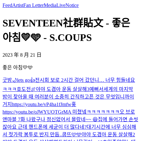
Feed
Artist
Fan Letter
Media
Live
Notice
SEVENTEEN社群貼文 - 좋은
아침💛🩵 - S.COUPS
2023 年 8 月 21 日
좋은 아침💛🩵
굿밤🌙
lets go👍
전시회 보로 2시간 걸어 갔던니… 너무 힘들네요
ㅋㅋㅋ
호도전🍖
야야 도겸아 운동 살살해3
예뻐서
세계의 마지막
밤이 찾아올 때 여러분이 소중히 간직하고픈 것은 무엇입니까
이
거지
https://youtu.be/vP4ha1fJmfw
흫
https://youtu.be/oJWYUOTGrMA 미쳤넼ㅋㅋㅋㅋㅋㅋㅋ
오 브로
앤마블 7화 나왔구나 정신없어서 몰랐네~~ 😆
집에 들어가면 손씻
잖아요 근데 핸드폰에 세균이 더 많다네?
대기시간에 너무 심심해
서 젓가락 봉투로 반지 만듬..
쿱뜨🩷🩵
야야 도겸아 운동 살살해2