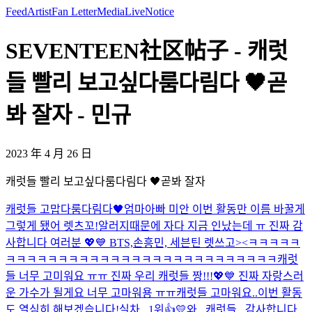
Feed
Artist
Fan Letter
Media
Live
Notice
SEVENTEEN社区帖子 - 캐럿
들 빨리 보고싶다룸다림다 🖤곧
봐 잘자 - 민규
2023 年 4 月 26 日
캐럿들 빨리 보고싶다룸다림다 🖤곧봐 잘자
캐럿들 고맙다룸다림다🖤
엄마아빠 미안 이번 활동만 이름 바꿀게
그렇게 됐어 렛츠꼬!
알러지때문에 자다 지금 인났는데 ㅠ 진짜 감
사합니다 여러분 💖💙 BTS,손흥민, 세븐틴 렛쓰고><ㅋㅋㅋㅋㅋ
ㅋㅋㅋㅋㅋㅋㅋㅋㅋㅋㅋㅋㅋㅋㅋㅋㅋㅋㅋㅋㅋㅋㅋㅋㅋㅋ
캐럿
들 너무 고미워요 ㅠㅠ 진짜 우리 캐럿들 짱!!!💖💙 진짜 자랑스러
운 가수가 될게요 너무 고마워용 ㅠㅠ
캐럿들 고마워요..이번 활동
도 열심히 해보겠습니다!
실차...1위👍💛
와.. 캐럿들.. 감사합니다