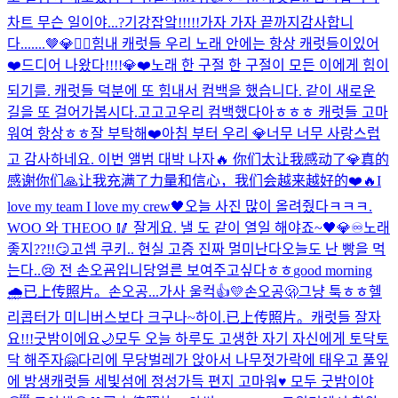
차트 무슨 일이야...?
기강잡앜!!!!!가자 가자 끝까지
감사합니
다.......🤎
💎❤️‍🔥
힘내 캐럿들 우리 노래 안에는 항상 캐럿들이있어
❤️
드디어 나왔다!!!!
💎❤️
노래 한 구절 한 구절이 모든 이에게 힘이
되기를. 캐럿들 덕분에 또 힘내서 컴백을 했습니다. 같이 새로운
길을 또 걸어가봅시다.
고고고
우리 컴백했다아ㅎㅎㅎ 캐럿들 고마
워여 항상ㅎㅎ
잘 부탁해❤️
아침 부터 우리 💎너무 너무 사랑스럽
고 감사하네요. 이번 앨범 대박 나자🔥 你们太让我感动了💎真的
感谢你们🙏让我充满了力量和信心，我们会越来越好的❤️🔥
I
love my team I love my crew🖤
오늘 사진 많이 올려줬다ㅋㅋㅋ.
WOO 와 THEOO 🥢 잘게요. 낼 도 같이 열일 해야죠~🖤💎♾️
노래
좋지??!!😏
고셉 쿠키.. 현실 고증 진짜 멀미난다
오늘도 난 빵을 먹
는다..😢 전 손오굠입니당
얼른 보여주고싶다ㅎㅎ
good morning
🌧️
已上传照片。
손오공...가사 울컥👍💛
손오공🫢
그냥 툭ㅎㅎ
헬
리콥터가 미니버스보다 크구나~
하이.
已上传照片。
캐럿들 잘자
요!!!굿밤이에요🌙
모두 오늘 하루도 고생한 자기 자신에게 토닥토
닥 해주자🤗
다리에 무당벌레가 앉아서 나무젓가락에 태우고 풀잎
에 방생
캐럿들 세빛섬에 정성가득 편지 고마워♥️ 모두 굿밤이야