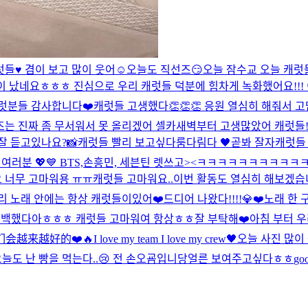
♥️ 겸이 보고 많이 웃어☺️
오늘도 직선즈😏
오늘 잠수교 오늘 캐럿
 났네요ㅎㅎㅎ 진심으로 우리 캐럿들 덕분에 힘차게 녹화했어요!!!
캐럿분들 감사합니다❤️
캐럿들 고생했다👏👏👏 응원 열심히 해줘서 고
렌즈는 진짜 좀 무서워서 못 올리겠어 셀카
새벽부터 고생많았어 캐럿들
잘 듣고있나요?
📸
캐럿들 빨리 보고싶다룸다림다 🖤곧봐 잘자
캐럿들
다 여러분 💖💙 BTS,손흥민, 세븐틴 렛쓰고><ㅋㅋㅋㅋㅋㅋㅋ
요 너무 고마워용 ㅠㅠ
캐럿들 고마워요..이번 활동도 열심히 해보겠습
리 노래 안에는 항상 캐럿들이있어❤️
드디어 나왔다!!!!
💎❤️
노래 한 
컴백했다아ㅎㅎㅎ 캐럿들 고마워여 항상ㅎㅎ
잘 부탁해❤️
아침 부터 우
会越来越好的❤️🔥
I love my team I love my crew🖤
오늘 사진 많이 
늘도 난 빵을 먹는다..😢 전 손오굠입니당
얼른 보여주고싶다ㅎㅎ
goo