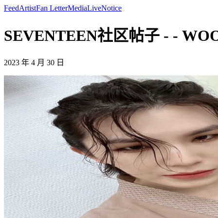
Feed
Artist
Fan Letter
Media
Live
Notice
SEVENTEEN社区帖子 - - WOO
2023 年 4 月 30 日