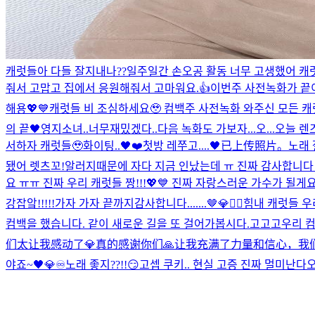
캐럿들아 다들 잘지내나??
일주일간 손오공 활동 너무 고생했어 캐럿들
줘서 고맙고 집에서 응원해줘서 고마워요.👍
이번주 사전녹화가 끝이
해용💖💙
캐럿들 비 조심하세요🥹 컴백주 사전녹화 와주신 모든 
의 끝🖤
영지소녀..너무재밌겠다..
다음 녹화도 가보자...
오...오늘 
서하자 캐럿들🥹
화이팅..🖤❤️
첫방 레쭈고....🖤
已上传照片。
노래 
됐어 렛츠꼬!
알러지때문에 자다 지금 인났는데 ㅠ 진짜 감사합니
요 ㅠㅠ 진짜 우리 캐럿들 짱!!!💖💙 진짜 자랑스러운 가수가 될게
강잡앜!!!!!가자 가자 끝까지
감사합니다.......🤎
💎❤️‍🔥
힘내 캐럿들 우
컴백을 했습니다. 같이 새로운 길을 또 걸어가봅시다.
고고고
우리 
们太让我感动了💎真的感谢你们🙏让我充满了力量和信心，我们
야죠~🖤💎♾️
노래 좋지??!!😏
고셉 쿠키.. 현실 고증 진짜 멀미난다
오