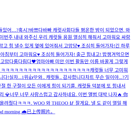
들있어…?혹시?
바쁘다바빠 캐럿사회
다들 평온한 밤이 되었으면. 와
 이번주 내내 와주신 우리 캐럿들 응원 열심히 해줘서 고마워요 싸랑
맙고 힘 낼수 있게 옆에 있어줘서 고맙댱♥️ 조심히 들어가자!
긴 하루
!
아침부터 고마워요♥️ 조심히 들어가자! 출근 힘내고! 밥챙겨먹으면
 고맙다룸다림다🖤
엄마아빠 미안 이번 활동만 이름 바꿀게 그렇게
ㅋㅋㅋㅋㅋㅋㅋㅋㅋㅋㅋㅋㅋㅋㅋㅋㅋㅋㅋㅋㅋㅋㅋㅋ
캐럿들 너무 고미워
니다!
실차...1위👍💛
와.. 캐럿들.. 감사합니다
차트 무슨 일이야...?
기
구절 한 구절이 모든 이에게 힘이 되기를. 캐럿들 덕분에 또 힘내서
리 💎너무 너무 사랑스럽고 감사하네요. 이번 앨범 대박 나자🔥 你
올려줬다ㅋㅋㅋ. WOO 와 THEOO 🥢 잘게요. 낼 도 같이 열일 해
d morning 🌧️
已上传照片。