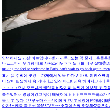
안녕하세요 25살 버논입니다
셀카 까묵...오늘 꼭 줄게....
흔들흔들
다 크...역시 우리팀 메보 자랑스러워ㅎㅎ 노래를 너무 잘해😆
D
making me feel so welcome in Paris. can’t wait to go back again. mer
혹시 음 주말에 맛있는 가게에서 일을 한다 손!
내일 페인스크릭 
이 많이 필요해서 음 기다리고 있진 마...
반신욕 해야지...다리 
ㅋㅋㅋㅋ
혹시 모르니까 캐럿들 비맞지마 날씨가 이상해!!
캐럿들
볼수있어서 영광이었고 많이 배웠어요ㅎㅎㅎ
ㅋㅋㅋㅋ쿱스가 
을 보고 왔다. #브루노마스는신이에요 #보고싶었어요마베이베
아자!
스케줄 끝 반신욕🩵
STAY~🪽
호랑이손톱 호랑해🐯
좋은회