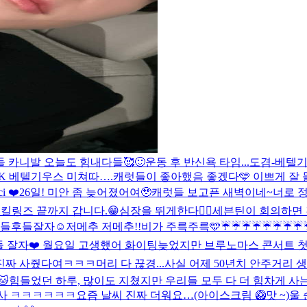
 카니발 오늘도 힘내다들🥰
🙂
운동 후 반신욕 타임...
도겸-베텔기
K 베텔기우스 미쳐따….
캐럿들이 좋아했음 좋겠다🩵 이쁘게 잘
ci ❤️
26일! 미안 좀 늦어졌어여🥹
캐럿들 보고픈 새벽이네~
너로 정
킬링즈 끝까지 갑니다.😁
심장을 뛰게한다❤️‍🔥
세븐틴이 회의하면 
후들후들
잘자☺️
저메추 저메추!!
비가 주륵주륵🩵
☔️☔️☔️☔️☔️☔️☔️☔️
 잘자❤️ 월요일 고생했어 화이팅
늦었지만 브루노마스 콘서트 첫
진짜 사줬다여ㅋㅋㅋ
머리 다 끊경...
사실 어제 50년치 안주거리 
🐱
힘들었던 하루, 많이도 지쳤지만 우리들 모두 다 더 힘차게 사는
사 ㅋㅋㅋㅋㅋㅋ
요즘 날씨 진짜 더워요…(아이스크림 🥝맛 ~)
울 