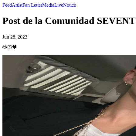
Feed
Artist
Fan Letter
Media
Live
Notice
Post de la Comunidad SEVENT
Jun 28, 2023
🫶🏻🖤