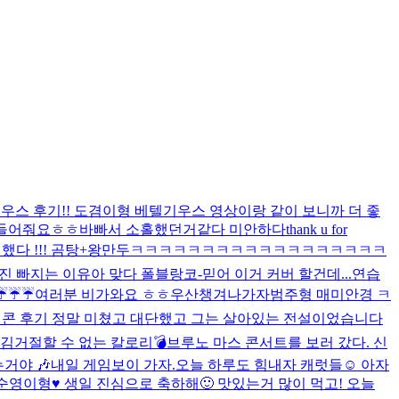
우스 후기!! 도겸이형 베텔기우스 영상이랑 같이 보니까 더 좋
 들어줘요ㅎㅎ
바빠서 소홀했던거같다 미안하다
thank u for
했다 !!! 곰탕+왕만두
ㅋㅋㅋㅋㅋㅋㅋㅋㅋㅋㅋㅋㅋㅋㅋㅋㅋㅋ
진 빠지는 이유
아 맞다 폴블랑코-믿어 이거 커버 할건데...연습
☔️☔️☔️
여러분 비가와요 ㅎㅎ우산챙겨나가자
범주형 매미안경 ㅋ
콘 후기 정말 미쳤고 대단했고 그는 살아있는 전설이었습니다
생김
거절할 수 없는 칼로리💣
브루노 마스 콘서트를 보러 갔다. 신
거야 🎶
내일 게임보이 가자.
오늘 하루도 힘내자 캐럿들☺️ 아자
순영이형♥️ 생일 진심으로 축하해🙂 맛있는거 많이 먹고! 오늘