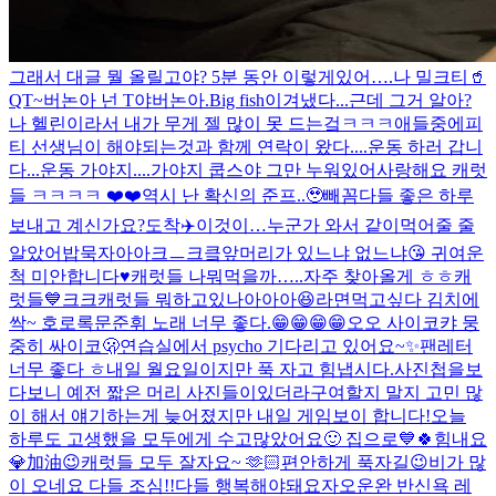
그래서 대글 뭘 올릴고야? 5분 동안 이렇게있어….
나 밀크티🥤
QT~
버논아 넌 T야
버논아.
Big fish
이겨냈다...근데 그거 알아?
나 헬린이라서 내가 무게 젤 많이 못 드는겈ㅋㅋㅋ애들중에
피
티 선생님이 해야되는것과 함께 연락이 왔다....운동 하러 갑니
다...
운동 가야지....가야지 쿱스야 그만 누워있어
사랑해요 캐럿
들 ㅋㅋㅋㅋ ❤️❤️
역시 난 확신의 준프..🥹
빼꼼
다들 좋은 하루
보내고 계신가요?
도착✈️
이것이…누군가 와서 같이먹어줄 줄
알았어
밥묵자아아크ㅡ크킄
앞머리가 있느냐 없느냐😘 귀여운
척 미안합니다♥️
캐럿들 나뭐먹을까…..
자주 찾아올게 ㅎㅎ캐
럿들💙크크
캐럿들 뭐하고있나아아아😆
라면먹고싶다 김치에
싹~ 호로록
문준휘 노래 너무 좋다.😁😁😁😁
오오 사이코
캬 뭉
중히 싸이코🫢
연습실에서 psycho 기다리고 있어요~✨
팬레터
너무 좋다 ㅎ
내일 월요일이지만 푹 자고 힘냅시다.
사진첩을보
다보니 예전 짧은 머리 사진들이있더라구여
할지 말지 고민 많
이 해서 얘기하는게 늦어졌지만 내일 게임보이 합니다!
오늘
하루도 고생했을 모두에게 수고많았어요🙂 집으로💙
🍀힘내요
💎加油😉
캐럿들 모두 잘자요~ 🫶🏻
편안하게 푹자길😉
비가 많
이 오네요 다들 조심!!
다들 행복해야돼요
자
오운완 반신욕 레