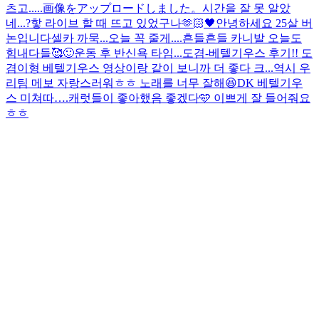
츠고.....
画像をアップロードしました。
시간을 잘 못 알았
네...?핳 라이브 할 때 뜨고 있었구나
🫶🏻🖤
안녕하세요 25살 버
논입니다
셀카 까묵...오늘 꼭 줄게....
흔들흔들 카니발 오늘도
힘내다들🥰
🙂
운동 후 반신욕 타임...
도겸-베텔기우스 후기!! 도
겸이형 베텔기우스 영상이랑 같이 보니까 더 좋다 크...역시 우
리팀 메보 자랑스러워ㅎㅎ 노래를 너무 잘해😆
DK 베텔기우
스 미쳐따….
캐럿들이 좋아했음 좋겠다🩵 이쁘게 잘 들어줘요
ㅎㅎ