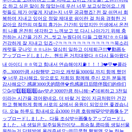
요 하고 싶은 말이 참 많았는데 우선 너무 보고싶었어요..! 캐
럿들도 제가 어떻게 지냈는지 너무 궁금했죠? 전 잘 쉬면서 회
복하며 지내고 있어요 정말 제대로 쉼이란 걸 처음 경험한 거
같아요 잠깐의 며칠의 휴가는 간간히 있었지만 인생에서 온전
히 나를 온전히 생각하고 느껴보고 또 다시 나아가기 위해 충
전하는 시간을 가진 건...
씻고 누웠다여 다들 그랬져?ㅎㅎ
다들
건강하게 잘 지내고 있죠~?
ㅋㅋㅋㅋㅋㅋㅋㅋㅋㅋㅋㅋ
목소리
캐럿들 굿나잇 ㅎㅎ나는 열심히 일하고 이제퇴근!!!🖤
動画を
アップロードしました。
핸드폰 거치대왔다 ㅎ
다시 돌아왔다
내 아이디 ㅎㅎ
먹고 힘내서 연습해야지⛽️！！！
3❤️💛❤️
콜라
주...
3000만큼 사랑행🩵 고마오 캐럿들
3000일 까지 함께 했던
💎 너무 감사해요. 앞으로도 저희와 함께해 주신 모든 분들께
감사해요🤍 感谢3000天的陪伴💎也感谢日后陪伴我们的你们
🤍
🥳🩷3️⃣0️⃣0️⃣0️⃣day🩵🎉
3000만큼 하니해~💕
데뷔하고 3천일
이라는 시간을 겪어왔네요. 더 바랄 거 없이 지금처럼만 건강
하고 행복하게 함께 서로의 삶에서 응원이 되었으면 좋겠습니
다. 오늘 하루도 힘내세요.👍
3000 만큼 호랑해🐯🩷🩵
画像をア
ップロードしました。
다들 조심🩵
♾️
画像をアップロードし
ました。
내 생일은 일주일동안이닷....
최승철.
쿱따뚭 생일선물
원하는거 단체방에 올려주세요~🫶🏻
쿱형 햎벌맨 오늘 하늘