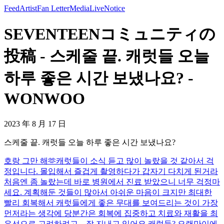
Feed
Artist
Fan Letter
Media
Live
Notice
SEVENTEENコミュニティの
投稿 - 스케줄 끝. 캐럿들 오늘
하루 좋은 시간 보냈나요? -
WONWOO
2023 年 8 月 17 日
스케줄 끝. 캐럿들 오늘 하루 좋은 시간 보냈나요?
호랑 그만 해🫶
캐럿들이 소식 듣고 많이 놀랐을 것 같아서 걱
정입니다. 몰입해서 즐겁게 촬영하다가 갑자기 다치게 된거라
처음엔 좀 놀랐는데 바로 병원에서 진료 받았으니 너무 걱정마
세요. 계획해둔 것들이 많아서 아쉬운 마음이 크지만 최대한
빨리 회복해서 캐럿들에게 좋은 무대를 보여드리는 것이 가장
먼저라는 생각에 당분간은 회복에 집중하고 치료와 재활을 최
우선으로 고려하려고 ...
잘 지내고 있어요 캐럿들? 오랜만이에