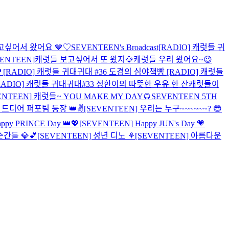
고싶어서 왔어요 💙
♡
SEVENTEEN's Broadcast
[RADIO] 캐럿들 귀
VENTEEN]캐럿들 보고싶어서 또 왔지💎
캐럿들 우리 왔어요~😉

[RADIO] 캐럿들 귀대귀대 #36 도겸의 심야책빵
[RADIO] 캐럿들
RADIO] 캐럿들 귀대귀대#33 정한이의 따뜻한 우유 한 잔
캐럿들이
ENTEEN] 캐럿들~ YOU MAKE MY DAY🌻
SEVENTEEN 5TH
] 드디어 퍼포팀 등장 👑✌
[SEVENTEEN] 우리는 누구~~~~~~? 😎
ppy PRINCE Day 👑💖
[SEVENTEEN] Happy JUN's Day 💗
간들 💎💕
[SEVENTEEN] 성년 디노 ⚘
[SEVENTEEN] 아름다운