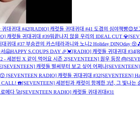
들 귀대귀대 #42
[RADIO] 캐럿들 귀대귀대 #41 도겸의 심야책빵😊
보
IO] 캐럿들 귀대귀대 #39
워
끝나지 않을 우리의 IDEAL CUT 💎
[SE
 귀대귀대 #37 부승관의 카스테라
과니와 노니2
Holiday DINOday 😚
나서🤗
HAPPY S.COUPS DAY 🎉💓
[RADIO] 캐럿들 귀대귀대 #34
[
on 2 - 세븐틴 X 같이 먹어요 시즌 2
[SEVENTEEN] 원우 등장 🎂
[SEV
E
[SEVENTEEN] 캐럿들 벌써부터 보고 싶어 어쩌나
[SEVENTEEN
😗
[SEVENTEEN RADIO] 캐럿들 귀대귀대 #32
[SEVENTEEN] Ha
CALL! ☎️
[SEVENTEEN] 세븐틴과 캐럿이 함께한 3년, 그 빛나는 순
드로메다 🚀
[SEVENTEEN RADIO] 캐럿들 귀대귀대#31