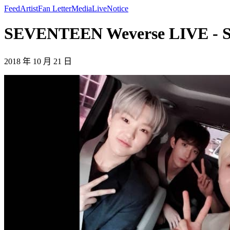
Feed
Artist
Fan Letter
Media
Live
Notice
SEVENTEEN Weverse LIVE -
2018 年 10 月 21 日