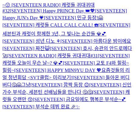
~😗
[SEVENTEEN RADIO] 캐럿들 귀대귀대
#32
[SEVENTEEN] Happy PRINCE Day 👑💖
[SEVENTEEN]
Happy JUN's Day 💗
[SEVENTEEN] 민규 등장!🤗
[SEVENTEEN] 캐럿들 CALL CALL CALL! ☎️
[SEVENTEEN]
세븐틴과 캐럿이 함께한 3년, 그 빛나는 순간들 💎💕
[SEVENTEEN] 성년 디노 ⚘
[SEVENTEEN] 아름다운 밤이에요
[SEVENTEEN] 짜잔😺
[SEVENTEEN] 호시, 승관의 안드로메다
🚀
[SEVENTEEN RADIO] 캐럿들 귀대귀대#31
[SEVENTEEN]
캐럿들 오늘이 무슨 날~? 💎💕
[SEVENTEEN] 교토 F4와 힐링~
힐링~
[SEVENTEEN] HAPPY MIN9YU DAY 💖
요즘것들의 리
얼 청년회담 <SVT클럽> 미리보기!
[SEVENTEEN] 돌아온 버디
버디🤔🤗
그냥
[SEVENTEEN] 깜짝 등장 😊
[SEVENTEEN] 신인
가수 부석순, 세븐틴 선배님들을 만나다 🤔🤔
[SEVENTEEN] 캐
럿들 오랜만 😚
[SEVENTEEN] 금요일에도 행복은 부석순~💕
[SEVENTEEN] 부석순 데뷔 완료 🎉✨