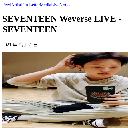
Feed
Artist
Fan Letter
Media
Live
Notice
SEVENTEEN Weverse LIVE -
SEVENTEEN
2021 年 7 月 31 日