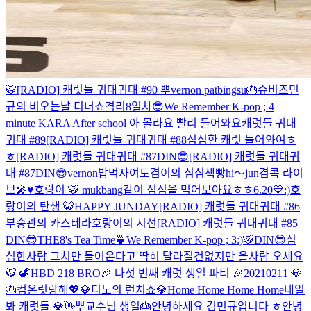
🐯
[RADIO] 캐럿들 귀대귀대 #90 뿌
vernon patbingsu
🎂
슈비즈
민
규의 비오는날 디너쇼
격리8일차😎
We Remember K-pop ; 4
minute KARA After school 아 몰라요 빨리 들어와요
캐럿들 귀대
귀대 #89
[RADIO] 캐럿들 귀대귀대 #88
심심한 캐럿 들어와여ㅎ
ㅎ
[RADIO] 캐럿들 귀대귀대 #87DIN😎
[RADIO] 캐럿들 귀대귀
대 #87DIN😎
vernon
밥먹자여
도겸이의 심심책빵
hi～jun
겸콕 라이
브🎤♥️
호랑이 🐯 mukbang
같이 점심을 먹어보아요ㅎㅎ
6.20💙
:)
호
랑이의 탄생 🐯
HAPPY JUNDAY
[RADIO] 캐럿들 귀대귀대 #86
부승관의 카스테라
호랑이의 시선
[RADIO] 캐럿들 귀대귀대 #85
DIN😎
THE8's Tea Time🍵
We Remember K-pop ; 3
:)
🐯
DIN😎
심
심한사람 그치만 들어온다고 딱히 달라질건없지만 올사람 오세요
🐯 🦖
HBD 218 BRO
🎉 다섯 번째 캐럿 생일 파티 🎉
20210211 💎
🎂
컴온
럿랑해💖💎
디노의 런치쇼💎
Home Home Home Home
내일
봐 캐럿들 💎👋
뿌교수님 생일🎂
안녕하세요 김민규입니다 ㅎ
안녕