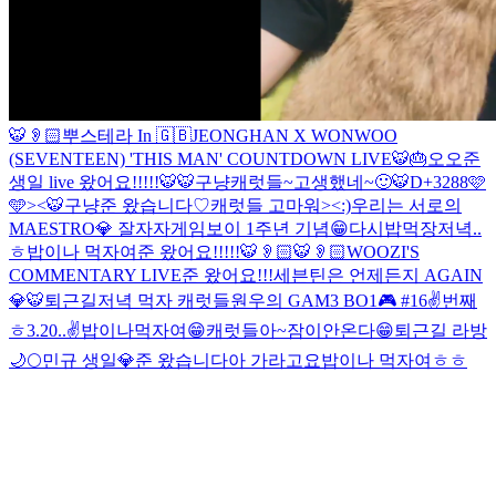
🐯👂🏻
뿌스테라 In 🇬🇧
JEONGHAN X WONWOO
(SEVENTEEN) 'THIS MAN' COUNTDOWN LIVE
🐯🎂
오오
준
생일 live 왔어요!!!!!
🐯
🐯
구냥
캐럿들~
고생했네~🙂
🐯
D+3288🩷
🩵
><
🐯
구냥
준 왔습니다♡
캐럿들 고마워><
:)
우리는 서로의
MAESTRO💎
잘자자
게임보이 1주년 기념😁
다시
밥먹장
저녁..
ㅎ
밥이나 먹자여
준 왔어요!!!!!
🐯👂🏻
🐯👂🏻
WOOZI'S
COMMENTARY LIVE
준 왔어요!!!
세븐틴은 언제든지 AGAIN
💎
🐯
퇴근길
저녁 먹자 캐럿들
원우의 GAM3 BO1🎮 #16
✌️번째
ㅎ
3.20..✌️
밥이나먹자여
😁
캐럿들아~
잠이안온다
😁
퇴근길 라방
🌙
🌕
민규 생일💎
준 왔습니다
아 가라고요
밥이나 먹자여ㅎㅎ