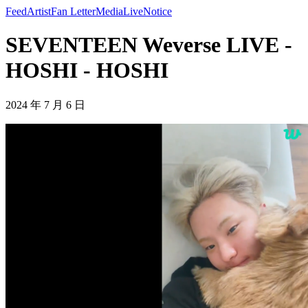
Feed
Artist
Fan Letter
Media
Live
Notice
SEVENTEEN Weverse LIVE -
HOSHI - HOSHI
2024 年 7 月 6 日