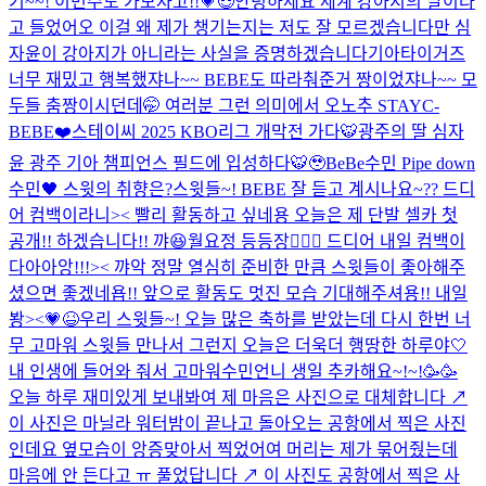
기~~! 이번주도 가보자고!!💗😎
안녕하세요 세계 강아지의 날이라
고 들었어오 이걸 왜 제가 챙기는지는 저도 잘 모르겠습니다만 심
자윤이 강아지가 아니라는 사실을 증명하겠습니다
기아타이거즈
너무 재밌고 행복했쟈나~~ BEBE도 따라춰준거 짱이었쟈나~~ 모
두들 춤짱이시던데🤭 여러분 그런 의미에서 오노추 STAYC-
BEBE❤️
스테이씨 2025 KBO리그 개막전 가다🐯
광주의 딸 심자
윤 광주 기아 챔피언스 필드에 입성하다🐯🥹
BeBe수민 Pipe down
수민🖤 스윗의 취향은?
스윗들~! BEBE 잘 듣고 계시나요~?? 드디
어 컴백이라니>< 빨리 활동하고 싶네용 오늘은 제 단발 셀카 첫
공개!! 하겠습니다!! 꺄😆
월요정 등등장🧚🏻‍♀️ 드디어 내일 컴백이
다아아앙!!!>< 꺄악 정말 열심히 준비한 만큼 스윗들이 좋아해주
셨으면 좋겠네욥!! 앞으로 활동도 멋진 모습 기대해주셔용!! 내일
봥><💗😆
우리 스윗들~! 오늘 많은 축하를 받았는데 다시 한번 너
무 고마워 스윗들 만나서 그런지 오늘은 더욱더 행땅한 하루야🤍
내 인생에 들어와 줘서 고마워
수민언니 생일 추카해요~!~!🥳🥳
오늘 하루 재미있게 보내봐여 제 마음은 사진으로 대체합니다 ↗️
이 사진은 마닐라 워터밤이 끝나고 돌아오는 공항에서 찍은 사진
인데요 옆모습이 앙증맞아서 찍었어여 머리는 제가 묶어줬는데
마음에 안 든다고 ㅠ 풀었답니다 ↗️ 이 사진도 공항에서 찍은 사