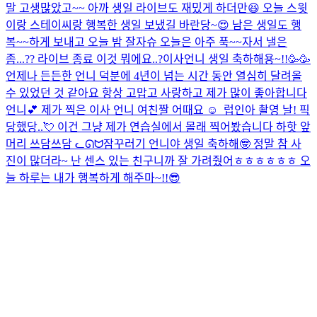
말 고생많았고~~ 아까 생일 라이브도 재밌게 하더만😆 오늘 스윗
이랑 스테이씨랑 행복한 생일 보냈길 바란당~😍 남은 생일도 행
복~~하게 보내고 오늘 밤 잘자슈 오늘은 아주 푹~~자서 낼은
좀...
?? 라이브 종료 이것 뭐에요..?
이사언니 생일 축하해용~!!🥳🥳
언제나 든든한 언니 덕분에 4년이 넘는 시간 동안 열심히 달려올
수 있었던 것 같아요 항상 고맙고 사랑하고 제가 많이 좋아합니다
언니💕 제가 찍은 이사 언니 여친짤 어때요 ☺ ️ 럽인아 촬영 날! 픽
당했당..💘 이건 그냥 제가 연습실에서 몰래 찍어봤습니다 하핫 앞
머리 쓰담쓰담 ᓚᘏᗢ
잠꾸러기 언니야 생일 축하해🤓 정말 참 사
진이 많더라~ 난 센스 있는 친구니까 잘 가려줬어ㅎㅎㅎㅎㅎㅎ 오
늘 하루는 내가 행복하게 해주마~!!😎