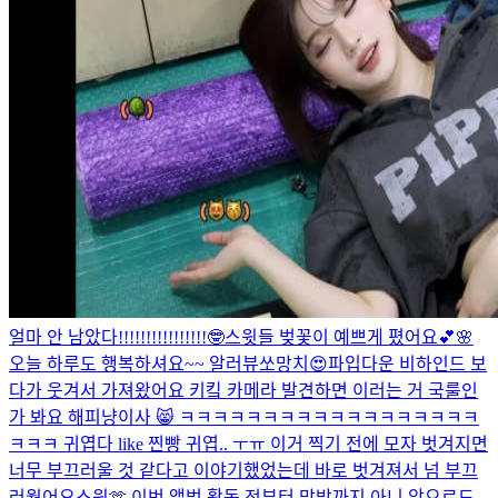
얼마 안 남았다!!!!!!!!!!!!!!!!🤓
스윗들 벚꽃이 예쁘게 폈어요💕🌸
오늘 하루도 행복하셔요~~ 알러뷰쏘망치😍
파입다운 비하인드 보
다가 웃겨서 가져왔어요 키킼 카메라 발견하면 이러는 거 국룰인
가 봐요 해피냥이사 😸 ㅋㅋㅋㅋㅋㅋㅋㅋㅋㅋㅋㅋㅋㅋㅋㅋㅋㅋ
ㅋㅋㅋ 귀엽다 like 찐빵 귀엽.. ㅜㅠ 이거 찍기 전에 모자 벗겨지면
너무 부끄러울 것 같다고 이야기했었는데 바로 벗겨져서 넘 부끄
러웠어요
스윗🫶 이번 앨범 활동 전부터 막방까지 아니 앞으로도