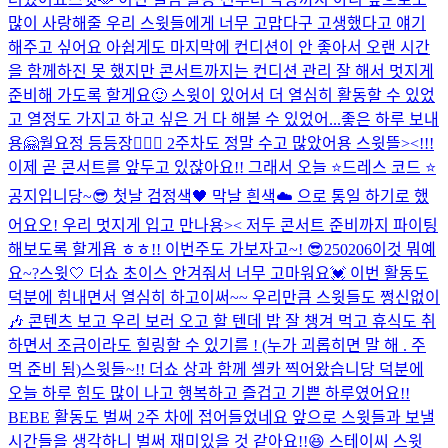
많이 사랑해줄 우리 스윗들에게 너무 고맙다구 고생했다고 얘기
해주고 싶어요 아쉽게도 마지막에 컨디션이 안 좋아서 오랜 시간
을 함께하진 못 했지만 콘서트까지는 컨디션 관리 잘 해서 멋지게
준비해 가도록 할게요🙂 스윗이 있어서 더 열심히 활동할 수 있었
고 열정도 가지고 하고 싶은 거 다 해볼 수 있었어...
좋은 하루 보내
용🤗
월요정 등등장🧚🏻‍♀️ 2주차도 정말 수고 많았어용 스윗뜰><!!!
이제 곧 콘서트를 앞두고 있잖아요!! 그래서 오늘 ⭐️드레스 코드 ⭐️
공지입니당~😎 첫날 검정색🖤 막날 흰색☁️ 으로 통일 하기로 했
어요오! 우리 멋지게 입고 만나용>< 저두 콘서트 준비까지 파이팅
해보도록 할게욥 ㅎㅎ!! 이번주도 가보자고~! 😎
250206
이것 뭐예
요~?
스윗🤍 더쇼 초이스 안겨줘서 너무 고마워요💓 이번 활동도
덕분에 힘내면서 열심히 하고이써~~ 우리만큼 스윗들도 쩡신없이
🎶 콘텐츠 보고 우리 보러 오고 할 텐데 밥 잘 챙겨 먹고 휴식도 취
하면서 조금이라도 힐링할 수 있기를 ! (누가 괴롭히면 말 해 . 주
먹 준비 됨)
스윗들~!! 더쇼 상과 함께 셀카 찍어왔습니당 덕분에
오늘 하루 힘도 많이 나고 행복하고 즐겁고 기쁜 하루였어요!!
BEBE 활동도 벌써 2주 차에 접어들었네요 앞으로 스윗들과 보낼
시간들을 생각하니 벌써 재미있을 것 같아요!!😆 스테이씨 스윗