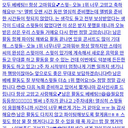
모두 베베팅!! 항상 고마워요💕
스윗~ 오늘 1위 너무 고맙고 축하
해요🩷 ”S“ 앨범 오랜 시간 동안 열심히 준비했는데 앨범을 준비
한 시간들이 헛되지 않았다. 는 생각도 들고 전부 보상받았다는 생
각이 드네요 스윗들이 없었다면 이 상은 받지 못했을 테니까 오늘
받은 상은 우리 스윗들 거예요 다시 한번 정말 고맙습니다! 남은
활동 함께 파이팅 해봐요 활동 끝나면 있을 콘서트도 많이 기대
해...
스윗들~ 오늘 1위 너무너무 고마워🫶 항상 말하지만 스테이
씨의 완성은 스윗이야. 스윗이 있기에 계속해서 새로운 음악을 만
들고 무대를 하고 활동을 할 수 있는 건데 이번에도 덕분에 든든한
활동도 하고 있고! 2주 차 시작부터 엄청나게 기쁜 일까지 생기니
까 행땅이잖아🥳 앞으로도 좋은 무대로 보답하겠습니다🫡 남은
베베 활동도 잘 부탁해
스윗들 더쇼 1위 했어요!!🥳 정말 정말 감사
합니다 🥹😍 다음 녹화 준비하고 있어서 짧게나마 감사인사를 드
립니다 항상 고맙고 사랑해요💕남은 활동도 베베팅!!😆😆
월요정
등등장🧚🏻‍♀️🧚🏻‍♀️ 벌써 1주차가 끝나고 2주차네용! 열심히 스윗들
이 응원해주니까 시간이 너무 빠르게 가는 거 같아요 ㅠㅠ 늘 감사
해요🥹 남은 활동도 다치지 않고 파이팅해보도록 할게욥!!ㅎㅎ 스
윗도 항상 물 잘 챙겨다니고 잘 수 있을 때 푹 자고!! 밥 잘 챙겨먹