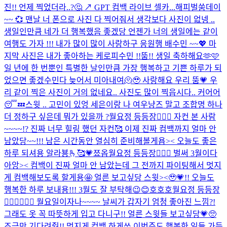
진!! 언제 찍었더라..?🤔 ↗️ GPT 컴백 라이브 셀카...
해피벌쑴데이
~~ 💞 맨날 너 폰으로 사진 다 찍어줘서 생각보다 사진이 없넹 ..
생일인만큼 네가 더 행복했음 좋겠당 언젠가 너의 생일에는 같이
여행도 가자 !!! 내가 많이 많이 사랑하구 응원행 배수민 ~~💖 마
지막 사진은 내가 좋아하는 케로피수민 !!
뚬!! 생일 축하해요🫶🩷
일 년에 한 번뿐인 특별한 날인만큼 가장 행복하고 기쁜 하루가 되
었으면 좋겠수민다 늦어서 미아내여🫠🥹 사랑해요 우리 뚬💗 우
리 같이 찍은 사진이 거의 없네요.. 사진도 많이 찍읍시다.. 커어어
😴💤
스윗 .. 고민이 있엉 세은이랑 나 여우냥즈 말고 조합명 하나
더 정하구 싶은데 뭐가 있을까 ?
월요정 등등장🧚🏻‍♀️ 자컨 본 사람
~~~~!? 진짜 너무 힐링 했던 자컨🥰 이제 진짜 컴백까지 얼마 안
남았당~~!!! 남은 시간동안 열심히 준비해볼게욥>< 오늘도 좋은
하루 되셔용 알라뵹🫰🥰💗
쬬옵
월요정 등등장🧚🏻‍♀️ 벌써 3월이다
아앙>< 컴백이 진짜 얼마 안 남았는데 그 전까지 파이팅해서 멋지
게 컴백해보도록 할게용🤩 얼른 보고싶당 스윗><🥹💗!! 오늘도
행복한 하루 보내용!!! 3월도 잘 부탁해😉😊
호호호
월요정 등등장
🧚🏻‍♀️🧚🏻‍♀️ 월요일이자나~~~~ 날씨가 갑자기 엄청 좋아진 느낌?!
그래도 옷 꼭 따뜻하게 입고 다니구!! 얼른 스윗들 보고싶당💗🥺
조금만 기다려줭!! 멋지게 컴백 하게쏘 이번주도 행복한 일들 가득