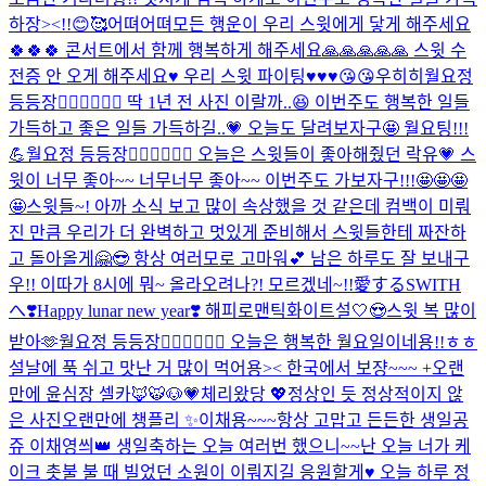
하장><!!😊🥰
어뗘
어뗘
모든 행운이 우리 스윗에게 닿게 해주세요
🍀🍀🍀 콘서트에서 함께 행복하게 해주세요🙏🙏🙏🙏🙏 스윗 수
전증 안 오게 해주세요♥️ 우리 스윗 파이팅♥️♥️♥️😘😘
우히히
월요정
등등장🧚🏻‍♀️🧚🏻‍♀️ 딱 1년 전 사진 이랄까..😆 이번주도 행복한 일들
가득하고 좋은 일들 가득하길..💗 오늘도 달려보자구🤩 월요팅!!!
💪
월요정 등등장🧚🏻‍♀️🧚🏻‍♀️ 오늘은 스윗들이 좋아해줬던 락유💗 스
윗이 너무 좋아~~ 너무너무 좋아~~ 이번주도 가보자구!!!🤩🤩🤩
🤩
스윗들~! 아까 소식 보고 많이 속상했을 것 같은데 컴백이 미뤄
진 만큼 우리가 더 완벽하고 멋있게 준비해서 스윗들한테 짜잔하
고 돌아올게🤗😎 항상 여러모로 고마워💕 남은 하루도 잘 보내구
우!! 이따가 8시에 뭐~ 올라오려나?! 모르겠네~!!
愛するSWITH
へ❣️
Happy lunar new year❣️ 해피로맨틱화이트설🤍😍
스윗 복 많이
받아🫶
월요정 등등장🧚🏻‍♀️🧚🏻‍♀️ 오늘은 행복한 월요일이네용!!ㅎㅎ
설날에 푹 쉬고 맛난 거 많이 먹어용>< 한국에서 보쟝~~~ +오랜
만에 윤심장 셀카🦊🐯🐶💗
체리왔당 💖
정상인 듯 정상적이지 않
은 사진
오랜만에 챙플리 ✨
이채용~~~항상 고맙고 든든한 생일공
쥬 이채영씌👑 생일축하는 오늘 여러번 했으니~~난 오늘 너가 케
이크 촛불 불 때 빌었던 소원이 이뤄지길 응원할게♥️ 오늘 하루 정